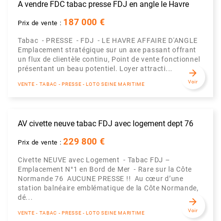
A vendre FDC tabac presse FDJ en angle le Havre
187 000 €
Prix de vente :
Tabac - PRESSE - FDJ - LE HAVRE AFFAIRE D'ANGLE
Emplacement stratégique sur un axe passant offrant
un flux de clientèle continu, Point de vente fonctionnel
présentant un beau potentiel. Loyer attracti...
arrow_forward
Voir
VENTE - TABAC - PRESSE - LOTO SEINE MARITIME
AV civette neuve tabac FDJ avec logement dept 76
229 800 €
Prix de vente :
Civette NEUVE avec Logement - Tabac FDJ –
Emplacement N°1 en Bord de Mer - Rare sur la Côte
Normande 76 AUCUNE PRESSE !! Au cœur d’une
station balnéaire emblématique de la Côte Normande,
dé...
arrow_forward
Voir
VENTE - TABAC - PRESSE - LOTO SEINE MARITIME