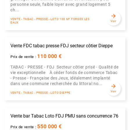
personne seule, faible loyer avec grand logement 5
ch...
arrow_forward
VENTE - TABAC - PRESSE - LOTO 100 M² FORGES LES
Voir
EAUX
Vente FDC tabac presse FDJ secteur côtier Dieppe
110 000 €
Prix de vente :
TABAC - PRESSE - FDJ Secteur côtier prisé - Qualité de
vie exceptionnelle À céder fonds de commerce Tabac
- Presse - Française des Jeux, idéalement implanté
dans une commune recherchée du littoral no...
arrow_forward
Voir
VENTE - TABAC - PRESSE - LOTO DIEPPE
Vente bar Tabac Loto FDJ PMU sans concurrence 76
550 000 €
Prix de vente :