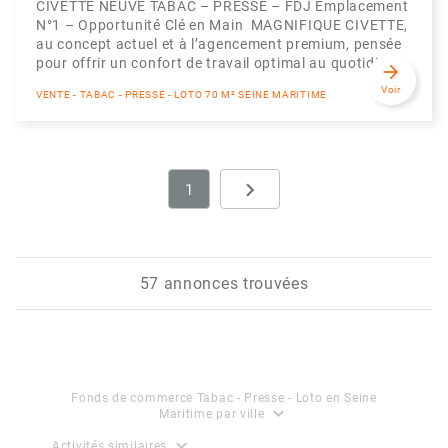
CIVETTE NEUVE TABAC – PRESSE – FDJ Emplacement
N°1 – Opportunité Clé en Main MAGNIFIQUE CIVETTE,
au concept actuel et à l’agencement premium, pensée
pour offrir un confort de travail optimal au quotidie...
arrow_forward
Voir
VENTE - TABAC - PRESSE - LOTO 70 M² SEINE MARITIME
navigate_next
1
Next
57 annonces trouvées
Fonds de commerce Tabac - Presse - Loto en Seine
expand_more
Maritime par ville
expand_more
Activités similaires