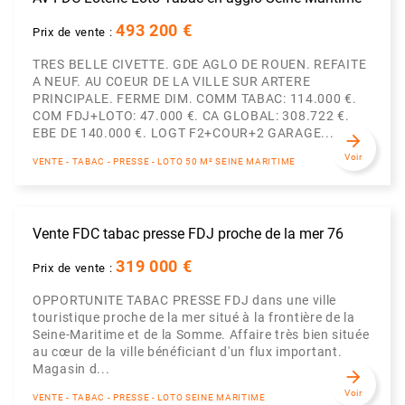
493 200 €
Prix de vente :
TRES BELLE CIVETTE. GDE AGLO DE ROUEN. REFAITE
A NEUF. AU COEUR DE LA VILLE SUR ARTERE
PRINCIPALE. FERME DIM. COMM TABAC: 114.000 €.
COM FDJ+LOTO: 47.000 €. CA GLOBAL: 308.722 €.
EBE DE 140.000 €. LOGT F2+COUR+2 GARAGE...
arrow_forward
Voir
VENTE - TABAC - PRESSE - LOTO 50 M² SEINE MARITIME
Vente FDC tabac presse FDJ proche de la mer 76
319 000 €
Prix de vente :
OPPORTUNITE TABAC PRESSE FDJ dans une ville
touristique proche de la mer situé à la frontière de la
Seine-Maritime et de la Somme. Affaire très bien située
au cœur de la ville bénéficiant d'un flux important.
Magasin d...
arrow_forward
Voir
VENTE - TABAC - PRESSE - LOTO SEINE MARITIME