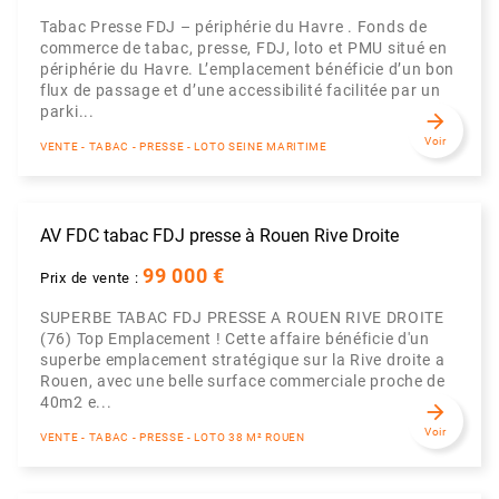
Tabac Presse FDJ – périphérie du Havre . Fonds de
commerce de tabac, presse, FDJ, loto et PMU situé en
périphérie du Havre. L’emplacement bénéficie d’un bon
flux de passage et d’une accessibilité facilitée par un
parki...
arrow_forward
Voir
VENTE - TABAC - PRESSE - LOTO SEINE MARITIME
AV FDC tabac FDJ presse à Rouen Rive Droite
99 000 €
Prix de vente :
SUPERBE TABAC FDJ PRESSE A ROUEN RIVE DROITE
(76) Top Emplacement ! Cette affaire bénéficie d'un
superbe emplacement stratégique sur la Rive droite a
Rouen, avec une belle surface commerciale proche de
40m2 e...
arrow_forward
Voir
VENTE - TABAC - PRESSE - LOTO 38 M² ROUEN