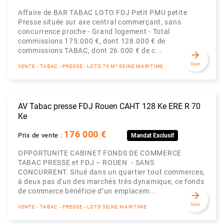
Affaire de BAR TABAC LOTO FDJ Petit PMU petite
Presse située sur axe central commerçant, sans
concurrence proche - Grand logement - Total
commissions 175.000 €, dont 128.000 € de
commissions TABAC, dont 26.000 € de c...
arrow_forward
Voir
VENTE - TABAC - PRESSE - LOTO 70 M² SEINE MARITIME
AV Tabac presse FDJ Rouen CAHT 128 Ke ERE R 70
Ke
176 000 €
Prix de vente :
Mandat Exclusif
OPPORTUNITE CABINET FONDS DE COMMERCE
TABAC PRESSE et FDJ – ROUEN - SANS
CONCURRENT. Situé dans un quartier tout commerces,
à deux pas d'un des marchés très dynamique, ce fonds
de commerce bénéficie d’un emplacem...
arrow_forward
Voir
VENTE - TABAC - PRESSE - LOTO SEINE MARITIME