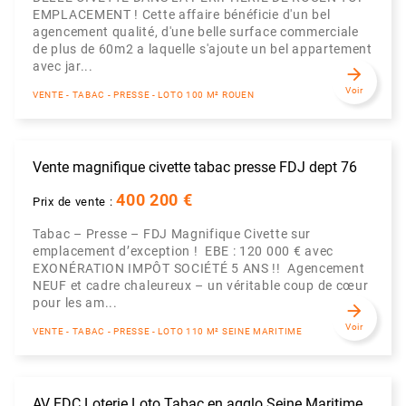
EMPLACEMENT ! Cette affaire bénéficie d'un bel
agencement qualité, d'une belle surface commerciale
de plus de 60m2 a laquelle s'ajoute un bel appartement
avec jar...
arrow_forward
Voir
VENTE - TABAC - PRESSE - LOTO 100 M² ROUEN
Vente magnifique civette tabac presse FDJ dept 76
400 200 €
Prix de vente :
Tabac – Presse – FDJ Magnifique Civette sur
emplacement d’exception ! EBE : 120 000 € avec
EXONÉRATION IMPÔT SOCIÉTÉ 5 ANS !! Agencement
NEUF et cadre chaleureux – un véritable coup de cœur
pour les am...
arrow_forward
Voir
VENTE - TABAC - PRESSE - LOTO 110 M² SEINE MARITIME
AV FDC Loterie Loto Tabac en agglo Seine Maritime