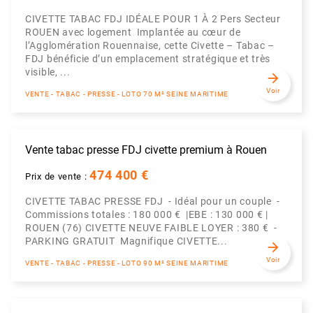
CIVETTE TABAC FDJ IDÉALE POUR 1 À 2 Pers Secteur
ROUEN avec logement Implantée au cœur de
l’Agglomération Rouennaise, cette Civette – Tabac –
FDJ bénéficie d’un emplacement stratégique et très
visible, ...
arrow_forward
Voir
VENTE - TABAC - PRESSE - LOTO 70 M² SEINE MARITIME
Vente tabac presse FDJ civette premium à Rouen
474 400 €
Prix de vente :
CIVETTE TABAC PRESSE FDJ - Idéal pour un couple -
Commissions totales : 180 000 € |EBE : 130 000 € |
ROUEN (76) CIVETTE NEUVE FAIBLE LOYER : 380 € -
PARKING GRATUIT Magnifique CIVETTE...
arrow_forward
Voir
VENTE - TABAC - PRESSE - LOTO 90 M² SEINE MARITIME