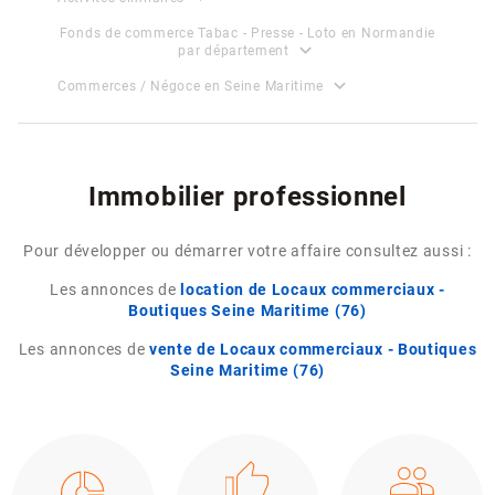
Fonds de commerce Tabac - Presse - Loto en Normandie
expand_more
par département
expand_more
Commerces / Négoce en Seine Maritime
Immobilier professionnel
Pour développer ou démarrer votre affaire consultez aussi :
Les annonces de
location de Locaux commerciaux -
Boutiques Seine Maritime (76)
Les annonces de
vente de Locaux commerciaux - Boutiques
Seine Maritime (76)