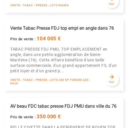
Voir
VENTE - TABAC - PRESSE - LOTO ROUEN
Vente Tabac Presse FDJ top empl en angle dans 76
104 005 €
Prix de vente :
TABAC PRESSE FDJ PMU, TOP EMPLACEMENT en
angle, dans une petite agglomération de Seine-
Maritime (76). Cette Affaire bénéficie d'une belle
surface commerciale, d'un grand appartement F5, d'un
petit loyer et d'un grand p...
arrow_forward
VENTE - TABAC - PRESSE - LOTO 200 M² FORGES-LES-
Voir
EAUX
AV beau FDC tabac presse FDJ PMU dans ville du 76
350 000 €
Prix de vente :
BELLE CIVETTE DANS LA PERIPHERIE DE ROUEN TOP