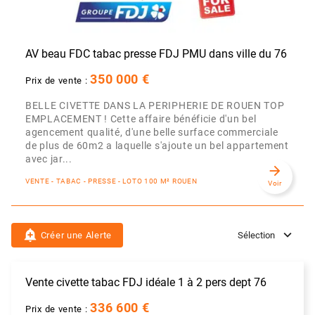
AV beau FDC tabac presse FDJ PMU dans ville du 76
350 000 €
Prix de vente :
BELLE CIVETTE DANS LA PERIPHERIE DE ROUEN TOP
EMPLACEMENT ! Cette affaire bénéficie d'un bel
agencement qualité, d'une belle surface commerciale
de plus de 60m2 a laquelle s'ajoute un bel appartement
avec jar...
arrow_forward
VENTE - TABAC - PRESSE - LOTO 100 M² ROUEN
Voir
add_alert
Créer une Alerte
Sélection
Vente civette tabac FDJ idéale 1 à 2 pers dept 76
336 600 €
Prix de vente :