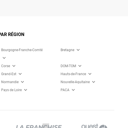
PAR RÉGION
expand_more
Bourgogne-Franche-Comté
Bretagne
expand_more
expand_more
expand_more
Corse
DOM-TOM
expand_more
expand_more
Grand-Est
Hauts-de-France
expand_more
expand_more
Normandie
Nouvelle-Aquitaine
expand_more
expand_more
Pays de Loire
PACA