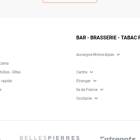
BAR - BRASSERIE - TABAC 
expand_more
Auvergne-Rhône-Alpes
zzeria
expand_more
ôtes - Gîtes
Centre
expand_more
 rapide
Etranger
expand_more
e
Ile de France
expand_more
Occitanie