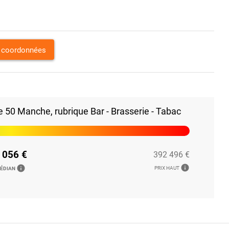
s coordonnées
 50 Manche, rubrique Bar - Brasserie - Tabac
 056 €
392 496 €
info
info
PRIX HAUT
MÉDIAN