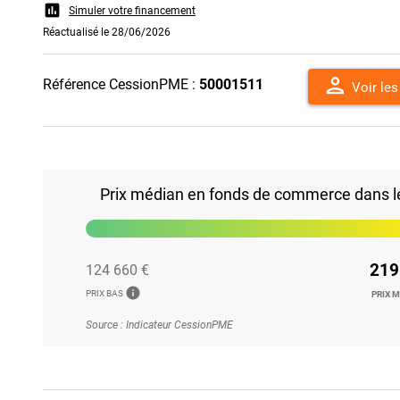
assessment
Simuler votre financement
Réactualisé le 28/06/2026
person
Référence CessionPME :
50001511
Voir le
Prix médian en fonds de commerce dans le
219
124 660 €
info
PRIX BAS
PRIX 
Source : Indicateur CessionPME