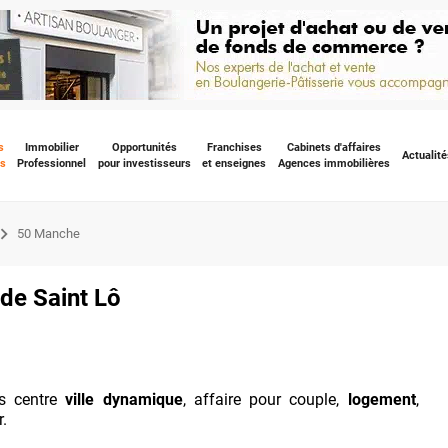
s
Immobilier
Opportunités
Franchises
Cabinets d'affaires
Actualité
s
Professionnel
pour investisseurs
et enseignes
Agences immobilières
50 Manche
de Saint Lô
ns centre
ville dynamique
, affaire pour couple,
logement
,
.