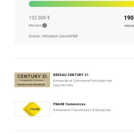
190
132 000 €
info
PRIX BAS
PRIX 
Source : Indicateur CessionPME
RESEAU CENTURY 21
Entreprise et Commerce Consultez nos
opportunités
FNAIM Commerces
Artisanat et Transmission d'Entreprise