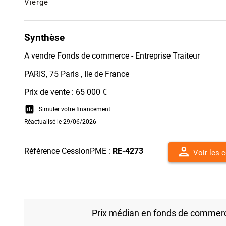
Vierge
Synthèse
A vendre Fonds de commerce - Entreprise Traiteur
PARIS, 75 Paris , Ile de France
Prix de vente : 65 000 €
assessment
Simuler votre financement
Réactualisé le 29/06/2026
person
Référence CessionPME :
RE-4273
Voir les 
Prix médian en fonds de commerce