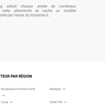
ng séduit chaque année de nombreux
re cette attractivité se cache un modèle
rté par l'essor du tourisme d...
TEUR PAR RÉGION
expand_more
Bourgogne-Franche-Comté
Bretagne
expand_more
expand_more
expand_more
Corse
DOM-TOM