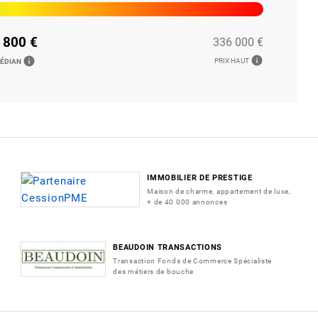
 800 €
336 000 €
info
info
PRIX HAUT
MÉDIAN
IMMOBILIER DE PRESTIGE
Maison de charme, appartement de luxe,
+ de 40 000 annonces
BEAUDOIN TRANSACTIONS
Transaction Fonds de Commerce Spécialiste
des métiers de bouche