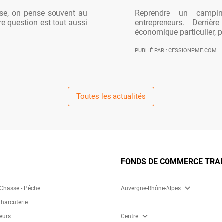
ise, on pense souvent au
Reprendre un campi
re question est tout aussi
entrepreneurs. Derriè
économique particulier, po
PUBLIÉ PAR : CESSIONPME.COM
Toutes les actualités
FONDS DE COMMERCE TRAI
expand_more
 Chasse - Pêche
Auvergne-Rhône-Alpes
Charcuterie
expand_more
eurs
Centre