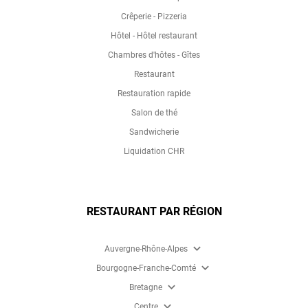
Crêperie - Pizzeria
Hôtel - Hôtel restaurant
Chambres d'hôtes - Gîtes
Restaurant
Restauration rapide
Salon de thé
Sandwicherie
Liquidation CHR
RESTAURANT PAR RÉGION
expand_more
Auvergne-Rhône-Alpes
expand_more
Bourgogne-Franche-Comté
expand_more
Bretagne
expand_more
Centre