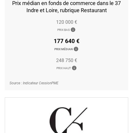
Prix médian en fonds de commerce dans le 37
Indre et Loire, rubrique Restaurant
120 000 €
info
PRIX BAS
177 640 €
info
PRIX MÉDIAN
248 750 €
info
PRIX HAUT
Source : Indicateur CessionPME