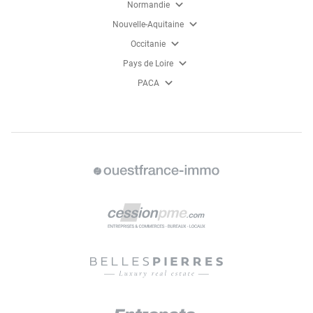
expand_more
Normandie
expand_more
Nouvelle-Aquitaine
expand_more
Occitanie
expand_more
Pays de Loire
expand_more
PACA