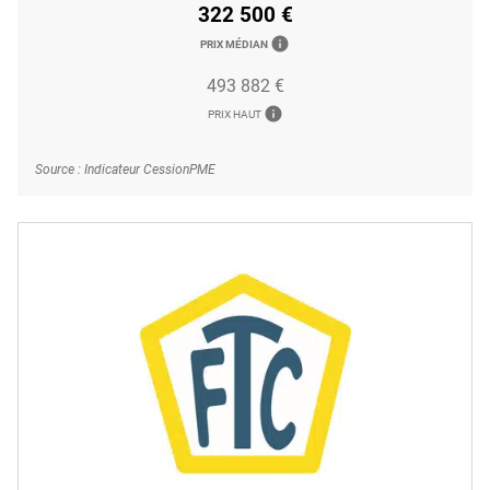
322 500 €
info
PRIX MÉDIAN
493 882 €
info
PRIX HAUT
Source : Indicateur CessionPME