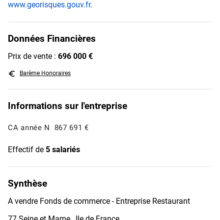
www.georisques.gouv.fr
.
Données Financières
Prix de vente :
696 000 €
euro_symbol
Barème Honoraires
Informations sur l'entreprise
CA année N
867 691 €
Effectif de
5 salariés
Synthèse
A vendre Fonds de commerce - Entreprise Restaurant
77 Seine et Marne , Ile de France