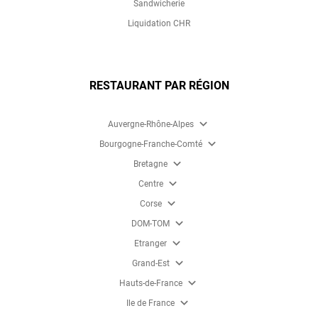
Sandwicherie
Liquidation CHR
RESTAURANT PAR RÉGION
expand_more
Auvergne-Rhône-Alpes
expand_more
Bourgogne-Franche-Comté
expand_more
Bretagne
expand_more
Centre
expand_more
Corse
expand_more
DOM-TOM
expand_more
Etranger
expand_more
Grand-Est
expand_more
Hauts-de-France
expand_more
Ile de France