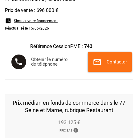
Prix de vente : 696 000 €
assessment
Simuler votre financement
Réactualisé le 15/05/2026
Référence CessionPME :
743
Obtenir le numéro
phone
mail
Contacter
de téléphone
Prix médian en fonds de commerce dans le 77
Seine et Marne, rubrique Restaurant
193 125 €
info
PRIX BAS