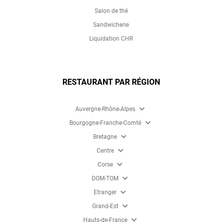
Salon de thé
Sandwicherie
Liquidation CHR
RESTAURANT PAR RÉGION
expand_more
Auvergne-Rhône-Alpes
expand_more
Bourgogne-Franche-Comté
expand_more
Bretagne
expand_more
Centre
expand_more
Corse
expand_more
DOM-TOM
expand_more
Etranger
expand_more
Grand-Est
expand_more
Hauts-de-France