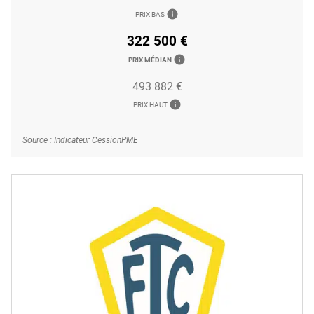
info
PRIX BAS
322 500 €
info
PRIX MÉDIAN
493 882 €
info
PRIX HAUT
Source : Indicateur CessionPME