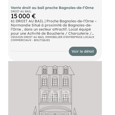
Vente droit au bail proche Bagnoles-de-l’Orne
DROIT AU BAIL
15 000 €
61 DROIT AU BAIL | Proche Bagnoles-de-l’Orne –
Normandie Situé à proximité de Bagnoles-de-
l’Orne , dans un secteur attractif. Local équipé
pour une Activité de Boucherie / Charcuterie /
Traiteur avec : Magasin climatisé Vitrine
CESSION DROIT AU BAIL IMMOBILIER D'ENTREPRISE LOCAUX
COMMERCIAUX - BOUTIQUES
traditionnelle réfrigérée 2 chambres froides
positives 1 chambre froide négative ‍ Laboratoire
équipé pour la fabrication charcuterie traiteur
Voir le détail
Ensemble du matériel en état de fonctionnement
Loyer : 640 € / mois Bail tous commerces
Possibilité d’acquérir les murs Aide régionale à
l’installation potentiellement mobilisable Belle
opportunité d’installation à coût maîtrisé. Une
visite s’impose. Plus d’informations sur demande.