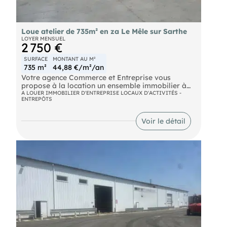
Loue atelier de 735m² en za Le Mêle sur Sarthe
LOYER MENSUEL
2 750 €
SURFACE
MONTANT AU M²
735 m²
44,88 €/m²/an
Votre agence Commerce et Entreprise vous
propose à la location un ensemble immobilier à
usage d'activité et d'atelier, situé dans une petite
A LOUER IMMOBILIER D'ENTREPRISE LOCAUX D'ACTIVITÉS -
ENTREPÔTS
zone d'activités sur la commune du Mêle sur
Sarthe, à proximité direct de N12 à deux heures
de Paris, Il est composé d'un atelier 635 m² avec
Voir le détail
mezzanine, une partie bureau avec sanitaire, pour
une surface totale d'environ 735 m² et le tous sur
un terrain de 3100 m², conviendrait aux secteurs
d'activités de l'artisanat, l'automobile ,l'agricole,
travaux public, location de matériel ..........