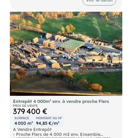
Laverie, Bureaux, Hall d'entrée, plusieurs WC
- Partie Atelier : Plusieurs chambres froides,
Plusieurs salles de préparations, Réserve sèche,
Salle de garnissage, SAS d'expédition Porte
sectionnelle. Terrain de 3 500 m² environ.
Entrepôt 4 000m² env. à vendre proche Flers
PRIX DE VENTE
379 400 €
SURFACE
MONTANT AU M²
4 000 m²
94,85 €/m²
A Vendre Entrepôt
- Proche Flers de 4 000 m2 env. Ensemble