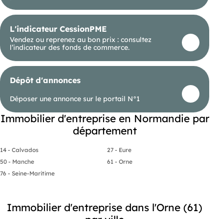
bien est exposé sont disponibles sur le site
Géorisques : https://www.georisques.gouv.fr.
L'indicateur CessionPME
Votre conseiller : Conseiller en gestion de
patrimoine/ Agent immobilier indépendant
Vendez ou reprenez au bon prix : consultez
-
l’indicateur des fonds de commerce.
Carte T 61 26924
RCP AON ZURICH N°7400023129
Dépôt d'annonces
Déposer une annonce sur le portail N°1
Immobilier d'entreprise en Normandie par
département
14 - Calvados
27 - Eure
50 - Manche
61 - Orne
76 - Seine-Maritime
Immobilier d'entreprise dans l'Orne (61)