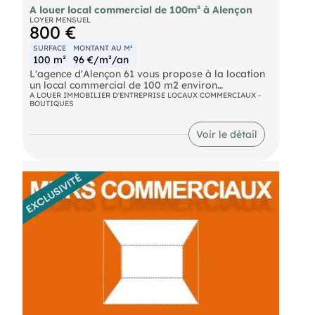
A louer local commercial de 100m² à Alençon
LOYER MENSUEL
800 €
SURFACE
MONTANT AU M²
100 m²
96 €/m²/an
L'agence d'Alençon 61 vous propose à la location
un local commercial de 100 m2 environ
comprenant un magasin avec vitrine, une seconde
A LOUER IMMOBILIER D'ENTREPRISE LOCAUX COMMERCIAUX -
BOUTIQUES
pièce, une arrière cuisine et des sanitaires. Locaux
disponible fin d'année 2026. Pour davantage de
renseignements, s'adresser à l'agence à ALENCON
Voir le détail
au . (EI) Agent Commercial
- Numéro RSAC :
- .