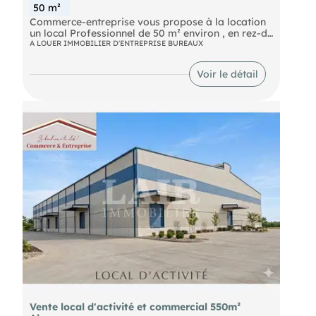
50 m²
Commerce-entreprise vous propose à la location
un local Professionnel de 50 m² environ , en rez-de
- chaussée, comprenant: un hall d'entrée, un
A LOUER IMMOBILIER D'ENTREPRISE BUREAUX
bureau, une salle de réunion et un WC PMR, Pour
plus de renseignements s'adresser à l'agence au
Voir le détail
(EI) Agent Commercial
- Numéro RSAC :
- .
Vente local d'activité et commercial 550m²