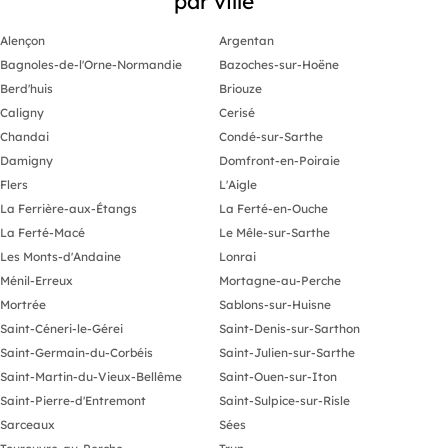
par ville
Alençon
Argentan
Bagnoles-de-l'Orne-Normandie
Bazoches-sur-Hoëne
Berd'huis
Briouze
Caligny
Cerisé
Chandai
Condé-sur-Sarthe
Damigny
Domfront-en-Poiraie
Flers
L'Aigle
La Ferrière-aux-Étangs
La Ferté-en-Ouche
La Ferté-Macé
Le Mêle-sur-Sarthe
Les Monts-d'Andaine
Lonrai
Ménil-Erreux
Mortagne-au-Perche
Mortrée
Sablons-sur-Huisne
Saint-Céneri-le-Gérei
Saint-Denis-sur-Sarthon
Saint-Germain-du-Corbéis
Saint-Julien-sur-Sarthe
Saint-Martin-du-Vieux-Bellême
Saint-Ouen-sur-Iton
Saint-Pierre-d'Entremont
Saint-Sulpice-sur-Risle
Sarceaux
Sées