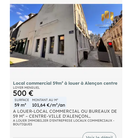
connaître les conditions de location des bailleurs,
contactez Commerce
- Entreprise au .
Local commercial 59m² à louer à Alençon centre
LOYER MENSUEL
500 €
SURFACE
MONTANT AU M²
59 m²
101,64 €/m²/an
A LOUER-LOCAL COMMERCIAL OU BUREAUX DE
59 M² – CENTRE-VILLE D'ALENÇON
A LOUER IMMOBILIER D'ENTREPRISE LOCAUX COMMERCIAUX -
BOUTIQUES
Local commercial ou bureaux professionnels de
59 m² situés en plein centre-ville d'Alençon, à
proximité immédiate de la Basilique Notre-Dame,
Voir le détail