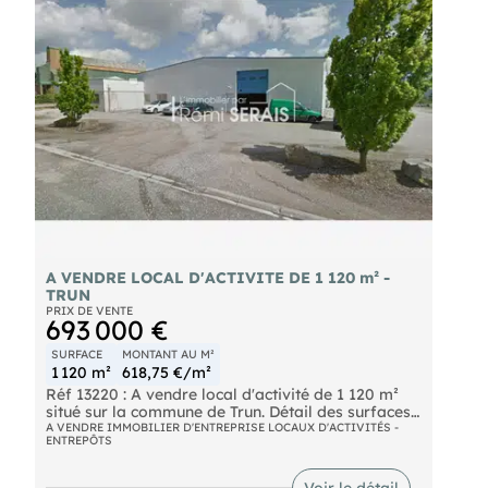
d'informations ou organiser une visite. (EI) Agent
Commercial
- Numéro RSAC : 448910471
- RENNES.
A VENDRE LOCAL D'ACTIVITE DE 1 120 m² -
TRUN
PRIX DE VENTE
693 000 €
SURFACE
MONTANT AU M²
1 120 m²
618,75 €/m²
Réf 13220 : A vendre local d'activité de 1 120 m²
situé sur la commune de Trun. Détail des surfaces :
900 m² d'atelier et 220 m² de locaux sociaux.
A VENDRE IMMOBILIER D'ENTREPRISE LOCAUX D'ACTIVITÉS -
ENTREPÔTS
Composition :
- Partie bureaux : Vestiaire avec douche homme,
Vestiaire avec douche femme, Salle de repos,
Voir le détail