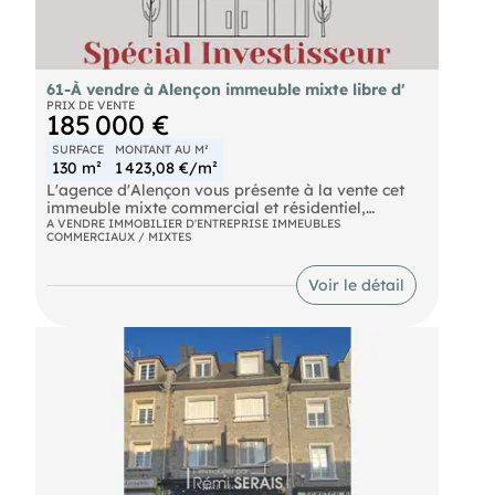
61-À vendre à Alençon immeuble mixte libre d'
PRIX DE VENTE
185 000 €
SURFACE
MONTANT AU M²
130 m²
1 423,08 €/m²
L'agence d'Alençon vous présente à la vente cet
immeuble mixte commercial et résidentiel,
entièrement libre de toute occupation.
A VENDRE IMMOBILIER D'ENTREPRISE IMMEUBLES
COMMERCIAUX / MIXTES
Emplacement n°1 situé à l'entrée d'une rue
piétonne commerçante, d'une grande ville de
l'Orne, à proximité immédiate de grandes
Voir le détail
enseignes nationales. Potentiel locatif, un local
commercial au rez-de-chaussée et des étages à
réhabiliter selon vos projets. Gros oeuvre en bon
état, toiture en grande partie neuve. Un produit
rare, idéal pour les investisseurs à la recherche de
rentabilité et de valeur patrimoniale. .