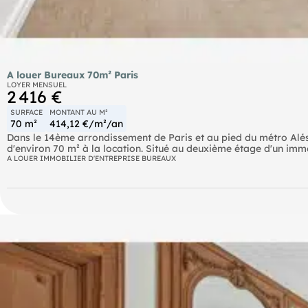
A louer Bureaux 70m² Paris
LOYER MENSUEL
2 416 €
SURFACE
MONTANT AU M²
70 m²
414,12 €/m²/an
Dans le 14ème arrondissement de Paris et au pied du métro Al
d'environ 70 m² à la location. Situé au deuxième étage d'un imme
luminosité et offre de nombreuses possibilités d'aménagement.
A LOUER IMMOBILIER D'ENTREPRISE BUREAUX
desservi, ce bien est disponible immédiatement et conviendra par
confort et accessibilité.
Bus Bus Metro Alésia (4) Metro Porte d'Orléans (4) Autoroute B