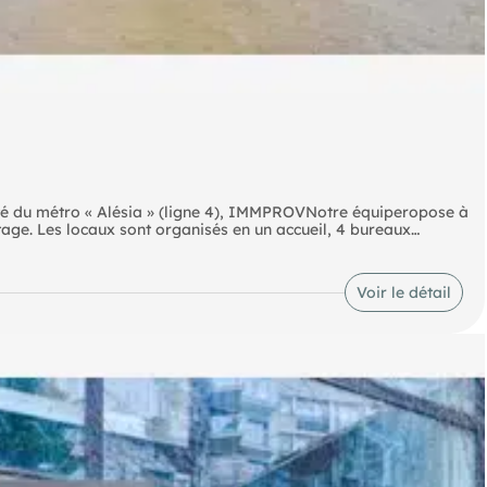
ité du métro « Alésia » (ligne 4), IMMPROVNotre équiperopose à
age. Les locaux sont organisés en un accueil, 4 bureaux
aire. A visiter rapidement !
13) RER Denfert-Rochereau (B) Bus Alésia - Général Leclerc
y (88) Bus Alésia - René Coty (216) Route Alésia - Général
Voir le détail