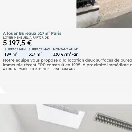
A louer Bureaux 517m² Paris
LOYER MENSUEL À PARTIR DE
5 197,5 €
SURFACE MIN
SURFACE MAX
MONTANT AU M²
189 m²
517 m²
330 €/m²/an
Notre équipe vous propose à la location deux surfaces de bureau
immeuble récent ERP construit en 1995, à proximité immédiate 
14eme arrondissement. Ces plateaux lumineux et fonctionnels bé
A LOUER IMMOBILIER D'ENTREPRISE BUREAUX
excellente desserte en transports en commun et d'une configurat
recherchant des bureaux cloisonnés, des espaces de réunion et d
Metro Alésia (4) Metro Porte d'Orléans (4) Transilien Denfert-R
Alésia - Général Leclerc (Ligne 92, Ligne 38, Ligne 68, Ligne 513
Hôpital Notre-Dame de Bon Secours (Ligne 58), Alésia - Jean Mo