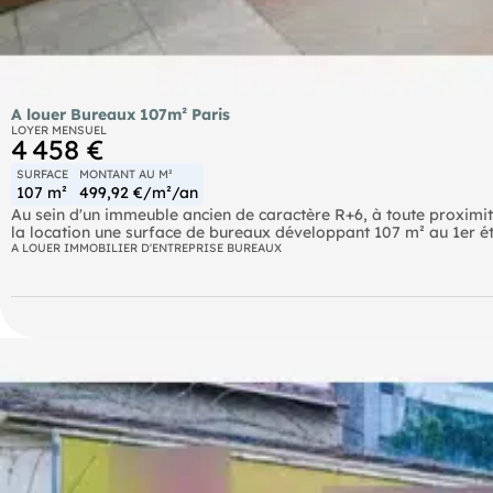
A louer Bureaux 107m² Paris
LOYER MENSUEL
4 458 €
SURFACE
MONTANT AU M²
107 m²
499,92 €/m²/an
Au sein d'un immeuble ancien de caractère R+6, à toute proxim
la location une surface de bureaux développant 107 m² au 1er ét
cloisonnés et une salle de réunion. Idéal pour toute activité terti
A LOUER IMMOBILIER D'ENTREPRISE BUREAUX
Metro Alésia (4) Métro Denfert-Rochereau (4,6) Métro Pernety (
(38,62,68,92) Bus Alésia - les Plantes (58) Bus Dareau - René Cot
Leclerc (N14,N21,N66)