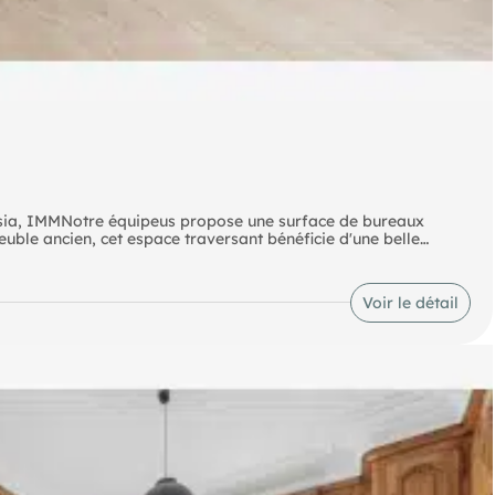
ésia, IMMNotre équipeus propose une surface de bureaux
uble ancien, cet espace traversant bénéficie d'une belle
 Idéalement situé dans un quartier dynamique et parfaitement
faitement à une activité professionnelle souhaitant allier
Voir le détail
oulevard Périphérique Tramway Porte d'Orléans (3)