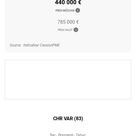
440 000 €
info
PRIX MÉDIAN
785 000 €
info
PRIX HAUT
Source : Indicateur CessionPME
CHR VAR (83)
Bar - Brasserie - Tabac