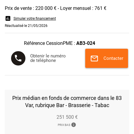
Prix de vente : 220 000 € - Loyer mensuel : 761 €
assessment
Simuler votre financement
Réactualisé le 21/05/2026
Référence CessionPME :
AB3-024
Obtenir le numéro
phone
mail
Contacter
de téléphone
Prix médian en fonds de commerce dans le 83
Var, rubrique Bar - Brasserie - Tabac
251 500 €
info
PRIX BAS