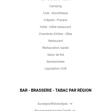
Camping
Club - discothèque
Crêperie - Pizzeria
Hôtel - Hôtel restaurant
Chambres d'hôtes - Gîtes
Restaurant
Restauration rapide
Salon de thé
Sandwicherie
Liquidation CHR
BAR - BRASSERIE - TABAC PAR RÉGION
expand_more
Auvergne-Rhône-Alpes
expand_more
Bourgogne-Franche-Comté