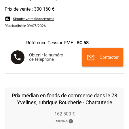
Prix de vente : 300 160 €
assessment
Simuler votre financement
Réactualisé le 09/07/2026
Référence CessionPME :
BC 58
Obtenir le numéro
phone
mail
Contacter
de téléphone
Prix médian en fonds de commerce dans le 78
Yvelines, rubrique Boucherie - Charcuterie
162 500 €
info
PRIX BAS