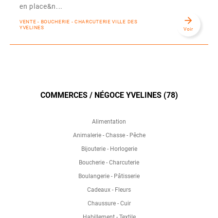
en place&n...
arrow_forward
VENTE - BOUCHERIE - CHARCUTERIE VILLE DES
YVELINES
Voir
COMMERCES / NÉGOCE YVELINES (78)
Alimentation
Animalerie - Chasse - Pêche
Bijouterie - Horlogerie
Boucherie - Charcuterie
Boulangerie - Pâtisserie
Cadeaux - Fleurs
Chaussure - Cuir
Habillement - Textile