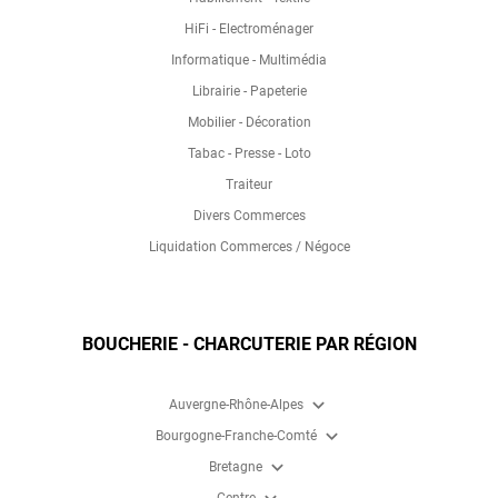
HiFi - Electroménager
Informatique - Multimédia
Librairie - Papeterie
Mobilier - Décoration
Tabac - Presse - Loto
Traiteur
Divers Commerces
Liquidation Commerces / Négoce
BOUCHERIE - CHARCUTERIE PAR RÉGION
expand_more
Auvergne-Rhône-Alpes
expand_more
Bourgogne-Franche-Comté
expand_more
Bretagne