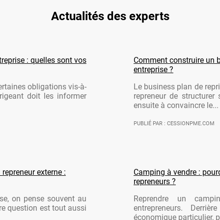
Actualités des experts
reprise : quelles sont vos
Comment construire un b
entreprise ?
rtaines obligations vis-à-
Le business plan de repri
rigeant doit les informer
repreneur de structurer 
ensuite à convaincre le...
PUBLIÉ PAR : CESSIONPME.COM
 repreneur externe :
Camping à vendre : pourqu
repreneurs ?
ise, on pense souvent au
Reprendre un campi
re question est tout aussi
entrepreneurs. Derriè
économique particulier, po