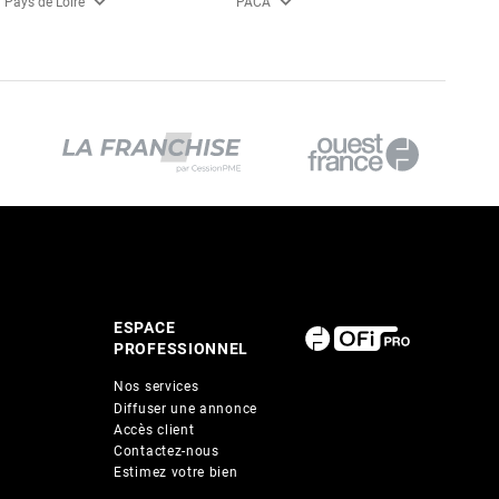
expand_more
expand_more
Pays de Loire
PACA
ESPACE
PROFESSIONNEL
Nos services
Diffuser une annonce
Accès client
Contactez-nous
Estimez votre bien