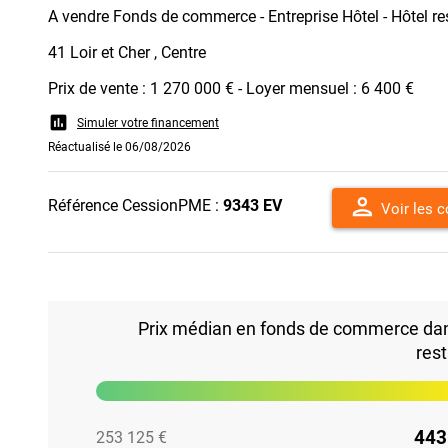
A vendre Fonds de commerce - Entreprise Hôtel - Hôtel re
41 Loir et Cher , Centre
Prix de vente : 1 270 000 € - Loyer mensuel : 6 400 €
assessment
Simuler votre financement
Réactualisé le 06/08/2026
person
Référence CessionPME :
9343 EV
Voir les 
Prix médian en fonds de commerce dans 
res
443
253 125 €