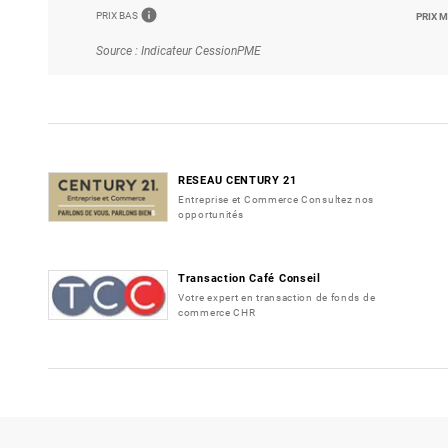
info
PRIX BAS
PRIX 
Source : Indicateur CessionPME
RESEAU CENTURY 21
Entreprise et Commerce Consultez nos
opportunités
Transaction Café Conseil
Votre expert en transaction de fonds de
commerce CHR