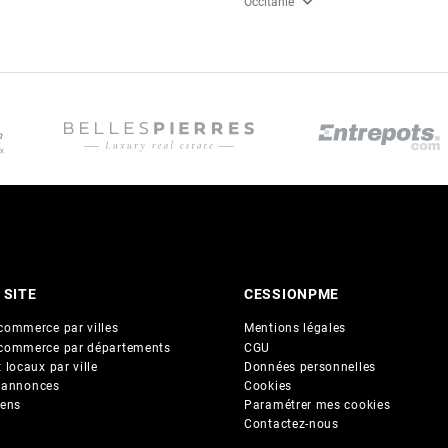
expand_more
Occitanie
 SITE
CESSIONPME
commerce par villes
Mentions légales
commerce par départements
CGU
 locaux par ville
Données personnelles
 annonces
Cookies
iens
Paramétrer mes cookies
Contactez-nous