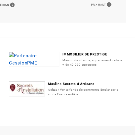
info
info
PRIX HAUT
MÉDIAN
IMMOBILIER DE PRESTIGE
Maison de charme, appartement de luxe,
+ de 40 000 annonces
Moulins Secrets d Artisans
Achat / Vente fonds de commerce Boulangerie
sur la France entière