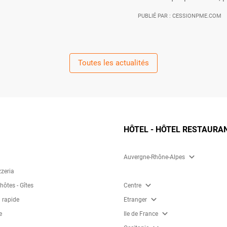
PUBLIÉ PAR : CESSIONPME.COM
Toutes les actualités
HÔTEL - HÔTEL RESTAURA
expand_more
Auvergne-Rhône-Alpes
zzeria
expand_more
ôtes - Gîtes
Centre
expand_more
 rapide
Etranger
expand_more
e
Ile de France