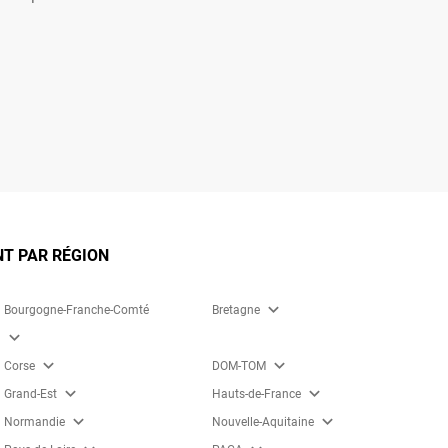
NT PAR RÉGION
expand_more
Bourgogne-Franche-Comté
Bretagne
expand_more
expand_more
expand_more
Corse
DOM-TOM
expand_more
expand_more
Grand-Est
Hauts-de-France
expand_more
expand_more
Normandie
Nouvelle-Aquitaine