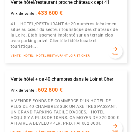
Vente hôtel/restaurant proche châteaux dept 41
433 600 €
Prix de vente :
41 - HOTEL/RESTAURANT de 20 numéros Idéalement
situé au cœur du secteur touristique des châteaux de
la Loire. Etablissement implanté sur un terrain clos
avec parking privé. Clientèle fidèle locale et
touristique,...
arrow_forward
Voir
VENTE - HÔTEL - HÔTEL RESTAURANT LOIR ET CHER
Vente hôtel + de 40 chambres dans le Loir et Cher
602 800 €
Prix de vente :
A VENDRE FONDS DE COMMERCE D'UN HOTEL DE
PLUS DE 40 CHAMBRES SUR UN AXE TRES PASSANT,
UN GRAND PARKING FACILE D'ACCES, . HOTEL
ACQUIS Y A PLUS DE 10ANS. CA MOYEN DE 320 000 €.
AFFAIRE A DEVELOPPER. PRIX FAI 602 800€
arrow_forward
Voir