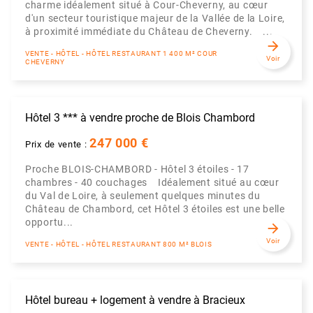
charme idéalement situé à Cour-Cheverny, au cœur
d'un secteur touristique majeur de la Vallée de la Loire,
à proximité immédiate du Château de Cheverny. ...
arrow_forward
VENTE - HÔTEL - HÔTEL RESTAURANT 1 400 M² COUR
Voir
CHEVERNY
Hôtel 3 *** à vendre proche de Blois Chambord
247 000 €
Prix de vente :
Proche BLOIS-CHAMBORD - Hôtel 3 étoiles - 17
chambres - 40 couchages Idéalement situé au cœur
du Val de Loire, à seulement quelques minutes du
Château de Chambord, cet Hôtel 3 étoiles est une belle
opportu...
arrow_forward
Voir
VENTE - HÔTEL - HÔTEL RESTAURANT 800 M² BLOIS
Hôtel bureau + logement à vendre à Bracieux