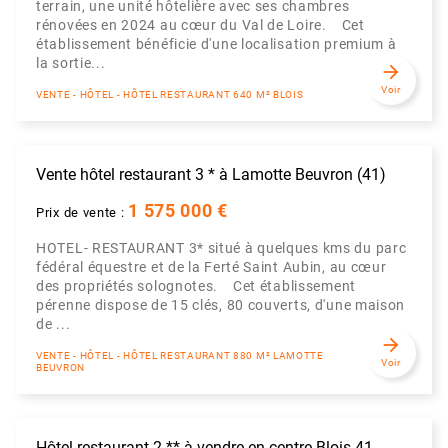
terrain, une unité hôtelière avec ses chambres
rénovées en 2024 au cœur du Val de Loire. Cet
établissement bénéficie d'une localisation premium à
la sortie...
arrow_forward
Voir
VENTE - HÔTEL - HÔTEL RESTAURANT 640 M² BLOIS
Vente hôtel restaurant 3 * à Lamotte Beuvron (41)
1 575 000 €
Prix de vente :
HOTEL- RESTAURANT 3* situé à quelques kms du parc
fédéral équestre et de la Ferté Saint Aubin, au cœur
des propriétés solognotes. Cet établissement
pérenne dispose de 15 clés, 80 couverts, d'une maison
de ...
arrow_forward
VENTE - HÔTEL - HÔTEL RESTAURANT 880 M² LAMOTTE
Voir
BEUVRON
Hôtel restaurant 2 ** à vendre en centre Blois 41