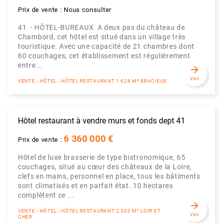
Prix de vente : Nous consulter
41 - HÔTEL-BUREAUX A deux pas du château de
Chambord, cet hôtel est situé dans un village très
touristique. Avec une capacité de 21 chambres dont
60 couchages, cet établissement est régulièrement
entre...
arrow_forward
Voir
VENTE - HÔTEL - HÔTEL RESTAURANT 1 628 M² BRACIEUX
Hôtel restaurant à vendre murs et fonds dept 41
6 360 000 €
Prix de vente :
Hôtel de luxe brasserie de type bistronomique, 65
couchages, situé au cœur des châteaux de la Loire,
clefs en mains, personnel en place, tous les bâtiments
sont climatisés et en parfait état. 10 hectares
complètent ce ...
arrow_forward
VENTE - HÔTEL - HÔTEL RESTAURANT 2 300 M² LOIR ET
Voir
CHER