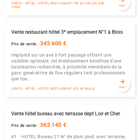
arrow_forward
VENTE - HÔTEL - HÔTEL RESTAURANT 750 M² SELLES SUR
Voir
CHER
Vente restaurant hôtel 3* emplacement N°1 à Blois
345 600 €
Prix de vente :
Implanté sur un axe à fort passage offrant une
visibilité optimale, cet établissement bénéficie d'une
localisation recherchée, à proximité immédiate de la
gare, génératrice de flux réguliers tant professionnels
que tou...
arrow_forward
Voir
VENTE - HÔTEL - HÔTEL RESTAURANT 452 M² BLOIS
Vente hôtel bureau avec terrasse dept Loir et Cher
363 140 €
Prix de vente :
41 - HOTEL Bureau 21 N° de plain pied, avec terrasse,