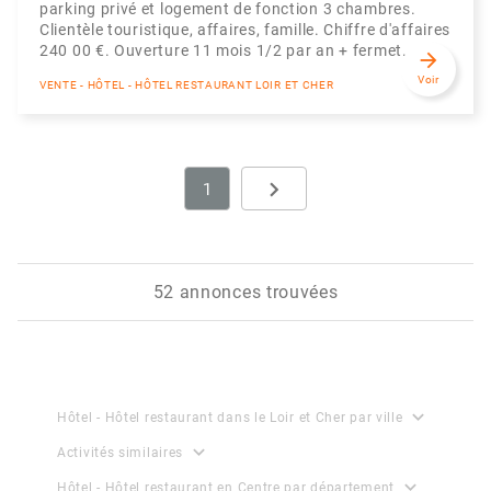
parking privé et logement de fonction 3 chambres.
Clientèle touristique, affaires, famille. Chiffre d'affaires
240 00 €. Ouverture 11 mois 1/2 par an + fermet...
arrow_forward
Voir
VENTE - HÔTEL - HÔTEL RESTAURANT LOIR ET CHER
navigate_next
1
Next
52 annonces trouvées
expand_more
Hôtel - Hôtel restaurant dans le Loir et Cher par ville
expand_more
Activités similaires
expand_more
Hôtel - Hôtel restaurant en Centre par département