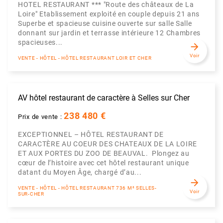
HOTEL RESTAURANT *** "Route des châteaux de La
Loire" Etablissement exploité en couple depuis 21 ans
Superbe et spacieuse cuisine ouverte sur salle Salle
donnant sur jardin et terrasse intérieure 12 Chambres
spacieuses...
arrow_forward
Voir
VENTE - HÔTEL - HÔTEL RESTAURANT LOIR ET CHER
AV hôtel restaurant de caractère à Selles sur Cher
238 480 €
Prix de vente :
EXCEPTIONNEL – HÔTEL RESTAURANT DE
CARACTÈRE AU COEUR DES CHATEAUX DE LA LOIRE
ET AUX PORTES DU ZOO DE BEAUVAL. Plongez au
cœur de l’histoire avec cet hôtel restaurant unique
datant du Moyen Âge, chargé d’au...
arrow_forward
VENTE - HÔTEL - HÔTEL RESTAURANT 736 M² SELLES-
Voir
SUR-CHER