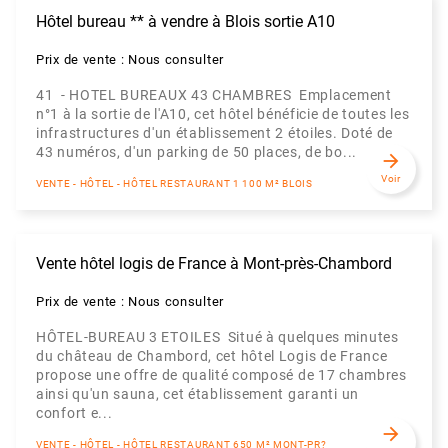
Hôtel bureau ** à vendre à Blois sortie A10
Prix de vente : Nous consulter
41 - HOTEL BUREAUX 43 CHAMBRES Emplacement
n°1 à la sortie de l'A10, cet hôtel bénéficie de toutes les
infrastructures d'un établissement 2 étoiles. Doté de
43 numéros, d'un parking de 50 places, de bo...
arrow_forward
Voir
VENTE - HÔTEL - HÔTEL RESTAURANT 1 100 M² BLOIS
Vente hôtel logis de France à Mont-près-Chambord
Prix de vente : Nous consulter
HÔTEL-BUREAU 3 ETOILES Situé à quelques minutes
du château de Chambord, cet hôtel Logis de France
propose une offre de qualité composé de 17 chambres
ainsi qu'un sauna, cet établissement garanti un
confort e...
arrow_forward
VENTE - HÔTEL - HÔTEL RESTAURANT 650 M² MONT-PR?