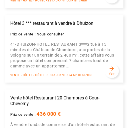
VENTE - HÔTEL - HÔTEL RESTAURANT LOIR ET CHER
Hôtel 3 *** restaurant à vendre à Dhuizon
Prix de vente : Nous consulter
41-DHUIZON-HOTEL RESTAURANT 3***Situé à 15
minutes du Château de Chambord, aux portes de la
Sologne sur un terrain de 2 400 m², cette affaire vous
propose un hôtel comprenant 7 chambres haut de
gamme avec un appartemen...
arrow_forward
Voir
VENTE - HÔTEL - HÔTEL RESTAURANT 574 M² DHUIZON
Vente hôtel Restaurant 20 Chambres à Cour-
Cheverny
436 000 €
Prix de vente :
À vendre fonds de commerce d'un hôtel-restaurant de