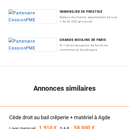
IMMOBILIER DE PRESTIGE
Maison de charme, appartement de luxe,
+ de 40 000 annonces
GRANDS MOULINS DE PARIS
N°1 de la transaction de fonds de
commerce en boulangerie
Annonces similaires
Cède droit au bail crêperie + matériel à Agde
1 910 €
58 000 €
Loyer mensuel :
D.A.B. :