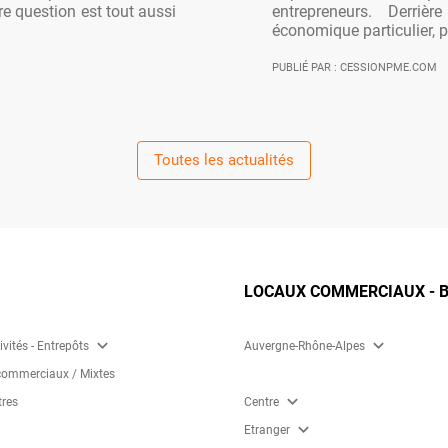
re question est tout aussi
entrepreneurs. Derriè
économique particulier, po
PUBLIÉ PAR : CESSIONPME.COM
Toutes les actualités
LOCAUX COMMERCIAUX - B
expand_more
expand_more
ivités - Entrepôts
Auvergne-Rhône-Alpes
ommerciaux / Mixtes
expand_more
tres
Centre
expand_more
Etranger