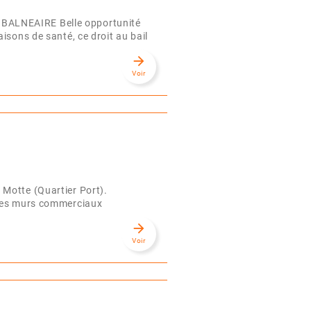
BALNEAIRE Belle opportunité
isons de santé, ce droit au bail
arrow_forward
Voir
Motte (Quartier Port).
 ces murs commerciaux
arrow_forward
Voir