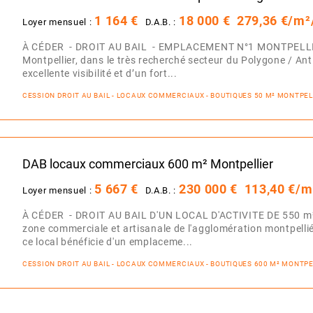
1 164 €
18 000 €
279,36 €/m²
Loyer mensuel :
D.A.B. :
À CÉDER - DROIT AU BAIL - EMPLACEMENT N°1 MONTPELLIE
Montpellier, dans le très recherché secteur du Polygone / Ant
excellente visibilité et d’un fort...
CESSION DROIT AU BAIL - LOCAUX COMMERCIAUX - BOUTIQUES 50 M² MONTPEL
DAB locaux commerciaux 600 m² Montpellier
5 667 €
230 000 €
113,40 €/m
Loyer mensuel :
D.A.B. :
À CÉDER - DROIT AU BAIL D'UN LOCAL D'ACTIVITE DE 550 m².
zone commerciale et artisanale de l'agglomération montpellié
ce local bénéficie d'un emplaceme...
CESSION DROIT AU BAIL - LOCAUX COMMERCIAUX - BOUTIQUES 600 M² MONTPE