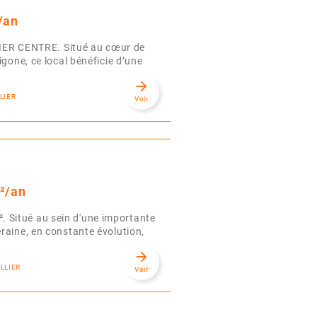
/an
R CENTRE. Situé au cœur de
igone, ce local bénéficie d’une
arrow_forward
LIER
Voir
²/an
 Situé au sein d'une importante
raine, en constante évolution,
arrow_forward
LLIER
Voir