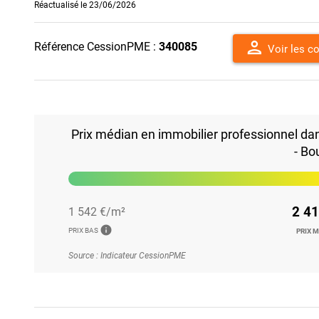
Réactualisé le 23/06/2026
person
Référence CessionPME :
340085
Voir les c
Prix médian en immobilier professionnel da
- Bo
2 41
1 542 €/m²
info
PRIX BAS
PRIX 
Source : Indicateur CessionPME