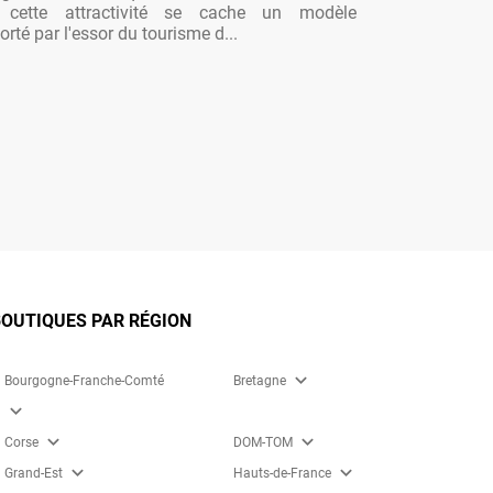
re cette attractivité se cache un modèle
rté par l'essor du tourisme d...
OUTIQUES PAR RÉGION
expand_more
Bourgogne-Franche-Comté
Bretagne
expand_more
expand_more
expand_more
Corse
DOM-TOM
expand_more
expand_more
Grand-Est
Hauts-de-France