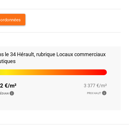
oordonnées
ns le 34 Hérault, rubrique Locaux commerciaux
utiques
2 €/m²
3 377 €/m²
info
info
PRIX HAUT
MÉDIAN