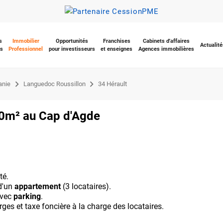
s
Immobilier
Opportunités
Franchises
Cabinets d'affaires
Actualité
s
Professionnel
pour investisseurs
et enseignes
Agences immobilières
anie
Languedoc Roussillon
34 Hérault
0m² au Cap d'Agde
té.
d'un
appartement
(3 locataires).
avec
parking
.
ges et taxe foncière à la charge des locataires.