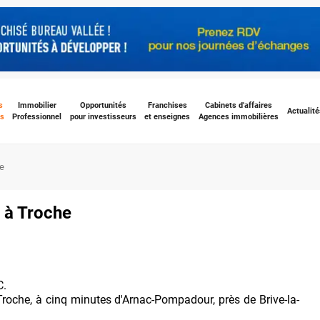
s
Immobilier
Opportunités
Franchises
Cabinets d'affaires
Actualité
s
Professionnel
pour investisseurs
et enseignes
Agences immobilières
e
 à Troche
C.
 Troche, à cinq minutes d'Arnac-Pompadour, près de Brive-la-