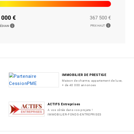
 000 €
367 500 €
info
info
PRIX HAUT
MÉDIAN
IMMOBILIER DE PRESTIGE
Maison de charme, appartement de luxe,
+ de 40 000 annonces
ACTIFS Entreprises
A vos côtés dans vos projets !
IMMOBILIER-FONDS-ENTREPRISES