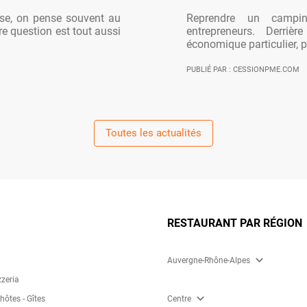
ise, on pense souvent au
Reprendre un campi
re question est tout aussi
entrepreneurs. Derriè
économique particulier, po
PUBLIÉ PAR : CESSIONPME.COM
Toutes les actualités
RESTAURANT PAR RÉGION
expand_more
Auvergne-Rhône-Alpes
zzeria
expand_more
ôtes - Gîtes
Centre