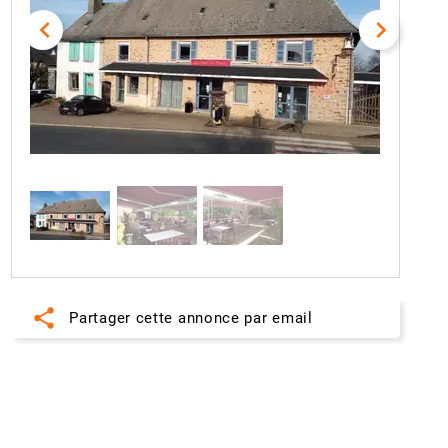
navigate_before
navigate_next
share
Partager cette annonce par email