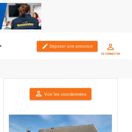
edit
Déposer une annonce
s
SE CONNECTER
person
Voir les coordonnées