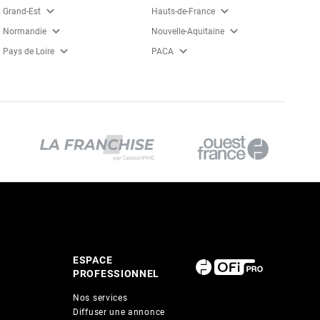
expand_more
expand_more
Grand-Est
Hauts-de-France
expand_more
expand_more
Normandie
Nouvelle-Aquitaine
expand_more
expand_more
Pays de Loire
PACA
ESPACE
PROFESSIONNEL
Nos services
Diffuser une annonce