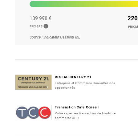
220
109 998 €
info
PRIX BAS
PRIX 
Source : Indicateur CessionPME
RESEAU CENTURY 21
Entreprise et Commerce Consultez nos
opportunités
Transaction Café Conseil
Votre expert en transaction de fonds de
commerce CHR