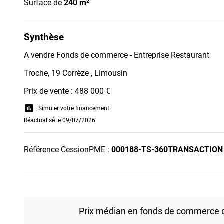
Surface de
240 m²
Synthèse
A vendre Fonds de commerce - Entreprise Restaurant
Troche, 19 Corrèze , Limousin
Prix de vente : 488 000 €
assessment
Simuler votre financement
Réactualisé le 09/07/2026
Référence CessionPME :
000188-TS-360TRANSACTION
Prix médian en fonds de commerce d