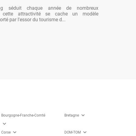
ng séduit chaque année de nombreux
re cette attractivité se cache un modèle
rté par l'essor du tourisme d...
expand_more
Bourgogne-Franche-Comté
Bretagne
expand_more
expand_more
expand_more
Corse
DOM-TOM