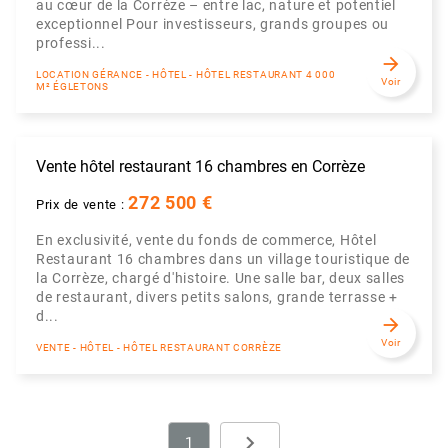
au cœur de la Corrèze – entre lac, nature et potentiel
exceptionnel Pour investisseurs, grands groupes ou
professi...
arrow_forward
LOCATION GÉRANCE - HÔTEL - HÔTEL RESTAURANT 4 000
Voir
M² ÉGLETONS
Vente hôtel restaurant 16 chambres en Corrèze
272 500 €
Prix de vente :
En exclusivité, vente du fonds de commerce, Hôtel
Restaurant 16 chambres dans un village touristique de
la Corrèze, chargé d'histoire. Une salle bar, deux salles
de restaurant, divers petits salons, grande terrasse +
d...
arrow_forward
Voir
VENTE - HÔTEL - HÔTEL RESTAURANT CORRÈZE
navigate_next
1
Next