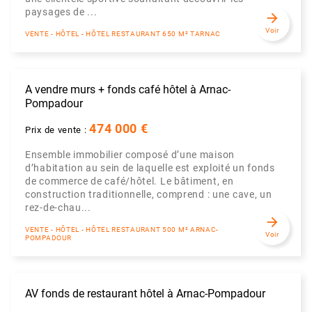
paysages de ...
arrow_forward
Voir
VENTE - HÔTEL - HÔTEL RESTAURANT 650 M² TARNAC
A vendre murs + fonds café hôtel à Arnac-
Pompadour
474 000 €
Prix de vente :
Ensemble immobilier composé d’une maison
d’habitation au sein de laquelle est exploité un fonds
de commerce de café/hôtel. Le bâtiment, en
construction traditionnelle, comprend : une cave, un
rez-de-chau...
arrow_forward
VENTE - HÔTEL - HÔTEL RESTAURANT 500 M² ARNAC-
Voir
POMPADOUR
AV fonds de restaurant hôtel à Arnac-Pompadour