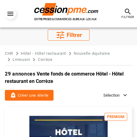
search
FILTRER
ENTREPRISES & COMMERCES - BUREAUX - LOCAUX
tune
Filtrer
CHR
Hôtel - Hôtel restaurant
Nouvelle-Aquitaine
Limousin
Corrèze
29 annonces
Vente fonds de commerce Hôtel - Hôtel
restaurant en Corrèze
add_alert
Créer une Alerte
Sélection
PREMIUM