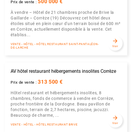
500 000 €
Prix de vente :
À vendre – Hôtel de 21 chambres proche de Brive la
Gaillarde – Corrèze (19) Découvrez cet hôtel deux
étoiles situé en plein cœur d'un terrain boisé de 600 m²
en Corrèze, actuellement disponible à la vente. Cet
établiss...
arrow_forward
VENTE - HÔTEL - HÔTEL RESTAURANT SAINT-PANTALÉON-
Voir
DE-LARCHE
AV hôtel restaurant hébergements insolites Corrèze
313 500 €
Prix de vente :
Hôtel restaurant et hébergements insolites, 8
chambres, fonds de commerce à vendre en Corrèze,
proche frontière de la Dordogne. Beau pavillon de
fonction, terrain de 2,7 hectares, piscine, jacuzzi.
Beaucoup de charme, ...
arrow_forward
Voir
VENTE - HÔTEL - HÔTEL RESTAURANT BRIVE