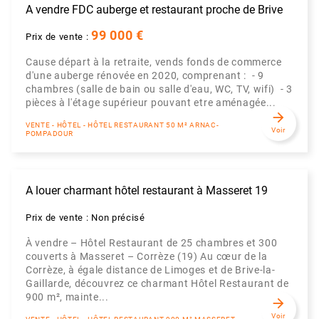
A vendre FDC auberge et restaurant proche de Brive
99 000 €
Prix de vente :
Cause départ à la retraite, vends fonds de commerce
d'une auberge rénovée en 2020, comprenant : - 9
chambres (salle de bain ou salle d'eau, WC, TV, wifi) - 3
pièces à l'étage supérieur pouvant etre aménagée...
arrow_forward
VENTE - HÔTEL - HÔTEL RESTAURANT 50 M² ARNAC-
Voir
POMPADOUR
A louer charmant hôtel restaurant à Masseret 19
Prix de vente : Non précisé
À vendre – Hôtel Restaurant de 25 chambres et 300
couverts à Masseret – Corrèze (19) Au cœur de la
Corrèze, à égale distance de Limoges et de Brive-la-
Gaillarde, découvrez ce charmant Hôtel Restaurant de
900 m², mainte...
arrow_forward
Voir