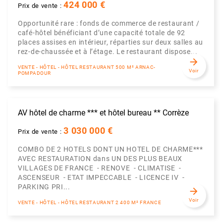
424 000 €
Prix de vente :
Opportunité rare : fonds de commerce de restaurant /
café-hôtel bénéficiant d’une capacité totale de 92
places assises en intérieur, réparties sur deux salles au
rez-de-chaussée et à l’étage. Le restaurant dispose...
arrow_forward
VENTE - HÔTEL - HÔTEL RESTAURANT 500 M² ARNAC-
Voir
POMPADOUR
AV hôtel de charme *** et hôtel bureau ** Corrèze
3 030 000 €
Prix de vente :
COMBO DE 2 HOTELS DONT UN HOTEL DE CHARME***
AVEC RESTAURATION dans UN DES PLUS BEAUX
VILLAGES DE FRANCE - RENOVE - CLIMATISE -
ASCENSEUR - ETAT IMPECCABLE - LICENCE IV -
PARKING PRI...
arrow_forward
Voir
VENTE - HÔTEL - HÔTEL RESTAURANT 2 400 M² FRANCE