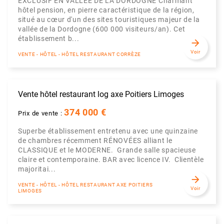
EXCLUSIF EN VALLÉE DE LA DORDOGNE Charmant
hôtel pension, en pierre caractéristique de la région,
situé au cœur d'un des sites touristiques majeur de la
vallée de la Dordogne (600 000 visiteurs/an). Cet
établissement b...
arrow_forward
Voir
VENTE - HÔTEL - HÔTEL RESTAURANT CORRÈZE
Vente hôtel restaurant log axe Poitiers Limoges
374 000 €
Prix de vente :
Superbe établissement entretenu avec une quinzaine
de chambres récemment RÉNOVÉES alliant le
CLASSIQUE et le MODERNE. Grande salle spacieuse
claire et contemporaine. BAR avec licence IV. Clientèle
majoritai...
arrow_forward
VENTE - HÔTEL - HÔTEL RESTAURANT AXE POITIERS
Voir
LIMOGES