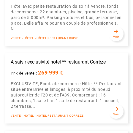
Hôtel avec petite restauration du soir à vendre, fonds
de commerce, 22 chambres, piscine, grande terrasse,
parc de 5.000m². Parking voitures et bus, personnel en
place. Belle affaire pour un couple de professionnels.
N...
arrow_forward
Voir
VENTE - HÔTEL - HÔTEL RESTAURANT BRIVE
A saisir exclusivité hôtel ** restaurant Corrèze
269 999 €
Prix de vente :
EXCLUSIVITE, Fonds de commerce Hôtel **-Restaurant
situé entre Brive et limoges, à proximité du noeud
autoroutier de l'20 et de l'A89. Comprenant : 16
chambres, 1 salle bar, 1 salle de restaurant, 1 accueil,
2 terrasse...
arrow_forward
Voir
VENTE - HÔTEL - HÔTEL RESTAURANT CORRÈZE