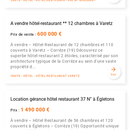
VENTE - HÔTEL - HÔTEL RESTAURANT 900 M² MASSERET
A vendre hôtel-restaurant ** 12 chambres à Varetz
600 000 €
Prix de vente :
À vendre – Hôtel-Restaurant de 12 chambres et 110
couverts à Varetz – Corrèze (19) Découvrez ce
superbe hôtel-restaurant 2 étoiles, caractérisé par son
architecture typique de la Corrèze au sein d'une vaste
propriété d...
arrow_forward
Voir
VENTE - HÔTEL - HÔTEL RESTAURANT VARETZ
Location gérance hôtel restaurant 37 N° à Égletons
1 490 000 €
Prix :
À vendre – Hôtel Restaurant de 56 chambres et 120
couverts à Égletons – Corrèze (19) Opportunité unique