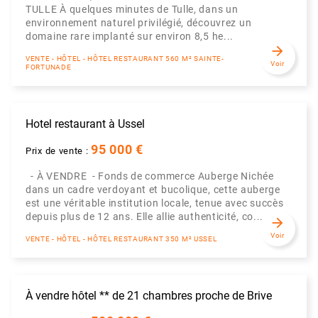
TULLE À quelques minutes de Tulle, dans un
environnement naturel privilégié, découvrez un
domaine rare implanté sur environ 8,5 he...
arrow_forward
VENTE - HÔTEL - HÔTEL RESTAURANT 560 M² SAINTE-
Voir
FORTUNADE
Hotel restaurant à Ussel
95 000 €
Prix de vente :
- À VENDRE - Fonds de commerce Auberge Nichée
dans un cadre verdoyant et bucolique, cette auberge
est une véritable institution locale, tenue avec succès
depuis plus de 12 ans. Elle allie authenticité, co...
arrow_forward
Voir
VENTE - HÔTEL - HÔTEL RESTAURANT 350 M² USSEL
À vendre hôtel ** de 21 chambres proche de Brive