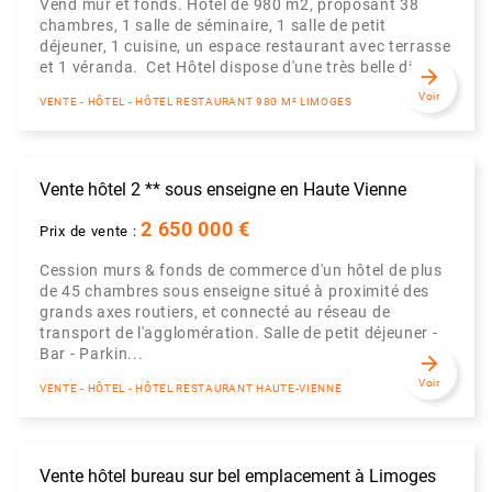
Vend mur et fonds. Hôtel de 980 m2, proposant 38
chambres, 1 salle de séminaire, 1 salle de petit
déjeuner, 1 cuisine, un espace restaurant avec terrasse
et 1 véranda. Cet Hôtel dispose d'une très belle dist...
arrow_forward
Voir
VENTE - HÔTEL - HÔTEL RESTAURANT 980 M² LIMOGES
Vente hôtel 2 ** sous enseigne en Haute Vienne
2 650 000 €
Prix de vente :
Cession murs & fonds de commerce d'un hôtel de plus
de 45 chambres sous enseigne situé à proximité des
grands axes routiers, et connecté au réseau de
transport de l'agglomération. Salle de petit déjeuner -
Bar - Parkin...
arrow_forward
Voir
VENTE - HÔTEL - HÔTEL RESTAURANT HAUTE-VIENNE
Vente hôtel bureau sur bel emplacement à Limoges