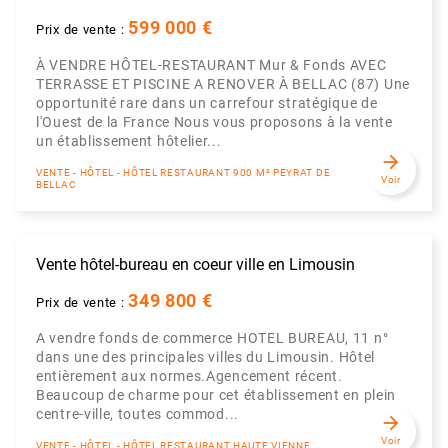
599 000 €
Prix de vente :
À VENDRE HÔTEL-RESTAURANT Mur & Fonds AVEC
TERRASSE ET PISCINE A RENOVER À BELLAC (87) Une
opportunité rare dans un carrefour stratégique de
l'Ouest de la France Nous vous proposons à la vente
un établissement hôtelier...
arrow_forward
VENTE - HÔTEL - HÔTEL RESTAURANT 900 M² PEYRAT DE
Voir
BELLAC
Vente hôtel-bureau en coeur ville en Limousin
349 800 €
Prix de vente :
A vendre fonds de commerce HOTEL BUREAU, 11 n°
dans une des principales villes du Limousin. Hôtel
entièrement aux normes.Agencement récent.
Beaucoup de charme pour cet établissement en plein
centre-ville, toutes commod...
arrow_forward
Voir
VENTE - HÔTEL - HÔTEL RESTAURANT HAUTE VIENNE