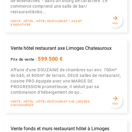
de Millevaches - dans un bourg de caractère. Le
commerce comprend une salle de bar/
restaurant&nbs...
arrow_forward
VENTE - HÔTEL - HÔTEL RESTAURANT 1 465 M²
Voir
EYMOUTIERS
Vente hôtel restaurant axe Limoges Chateauroux
599 500 €
Prix de vente :
Affaire d'une DOUZAINE de chambres sur env. 700m²
de bâti, et 800m² de terrain, DEUX salles de restaurant,
cuisine PRO équipée avec une MARGE DE
PROGRESSION prometteuse, il séduit par sa
combinaison d'hébergement de qu...
arrow_forward
VENTE - HÔTEL - HÔTEL RESTAURANT AXE LIMOGES
Voir
CHATEAUROUX
Vente fonds et murs restaurant hôtel à Limoges