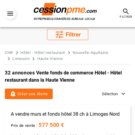
search
FILTRER
ENTREPRISES & COMMERCES - BUREAUX - LOCAUX
tune
Filtrer
CHR
Hôtel - Hôtel restaurant
Nouvelle-Aquitaine
Limousin
Haute Vienne
32 annonces
Vente fonds de commerce Hôtel - Hôtel
restaurant dans la Haute Vienne
add_alert
Créer une Alerte
Sélection
A vendre murs et fonds hôtel 38 ch à Limoges Nord
577 500 €
Prix de vente :