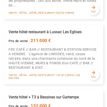
les propriétaires : 265 000 euros. Vente murs et fonds
de ...
arrow_forward
Voir
VENTE - HÔTEL - HÔTEL RESTAURANT HAUTE VIENNE
Vente hôtel restaurant à Lussac Les Eglises
211 000 €
Prix de vente :
FDC CAFÉ // BAR // RESTAURANT & STATION SERVICE
A VENDRE L'agence de LIMOGES, vend, cause
retraite, dans une charmante commune du nord de la
HAUTE-VIENNE, MURS & FONDS d'un CAFÉ // BAR //
RESTAURANT & STAT...
arrow_forward
VENTE - HÔTEL - HÔTEL RESTAURANT 155 M² LUSSAC LES
Voir
EGLISES
Vente hôtel + T3 à Bessines sur Gartempe
132 000 €
Prix de vente :