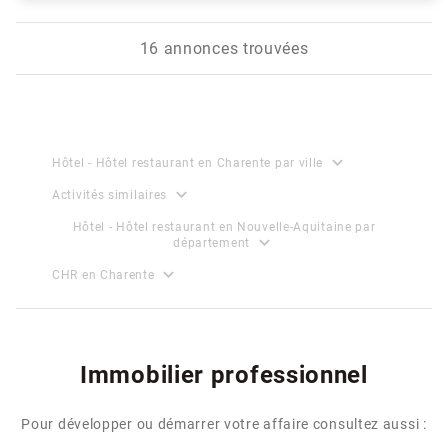
16 annonces trouvées
expand_more
Hôtel - Hôtel restaurant en Charente par ville
expand_more
Activités similaires
Hôtel - Hôtel restaurant en Nouvelle-Aquitaine par
expand_more
département
expand_more
CHR en Charente
Immobilier professionnel
Pour développer ou démarrer votre affaire consultez aussi :