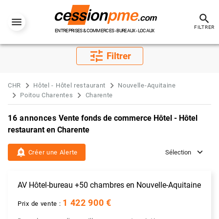
search
FILTRER
ENTREPRISES & COMMERCES - BUREAUX - LOCAUX
tune
Filtrer
CHR
Hôtel - Hôtel restaurant
Nouvelle-Aquitaine
Poitou Charentes
Charente
16 annonces
Vente fonds de commerce Hôtel - Hôtel
restaurant en Charente
add_alert
Créer une Alerte
Sélection
AV Hôtel-bureau +50 chambres en Nouvelle-Aquitaine
1 422 900 €
Prix de vente :