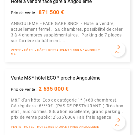
Hôtel à vendre face gare à Angoulême
871 500 €
Prix de vente :
ANGOULEME - FACE GARE SNCF - Hôtel à vendre,
actuellement fermé. 26 chambres, possibilité de créer
3 à 4 chambres supplémentaires. Parking de 7 places
sur l'arrière du bâtiment. ...
arrow_forward
VENTE - HÔTEL - HÔTEL RESTAURANT 1 000 M² ANGOUL?
Voir
ME
Vente M&F hôtel ECO * proche Angoulême
2 635 000 €
Prix de vente :
M&F d'un hôtel Eco de catégorie 1* (+60 chambres).
CA réguliers : 6***0€- (PAS DE RESTAURANT. ) Très bon
état , aux normes, Situation excellente, grand parking .
prix de vente public: 2'635'000€ Fai( frais agence I...
arrow_forward
Voir
VENTE - HÔTEL - HÔTEL RESTAURANT PRÈS ANGOULÊME