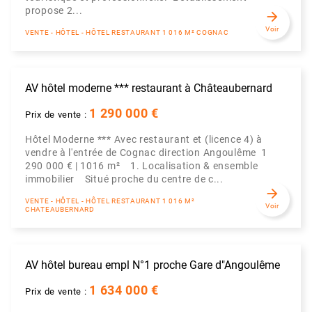
propose 2...
arrow_forward
Voir
VENTE - HÔTEL - HÔTEL RESTAURANT 1 016 M² COGNAC
AV hôtel moderne *** restaurant à Châteaubernard
1 290 000 €
Prix de vente :
Hôtel Moderne *** Avec restaurant et (licence 4) à
vendre à l'entrée de Cognac direction Angoulême 1
290 000 € | 1016 m² 1. Localisation & ensemble
immobilier Situé proche du centre de c...
arrow_forward
VENTE - HÔTEL - HÔTEL RESTAURANT 1 016 M²
Voir
CHATEAUBERNARD
AV hôtel bureau empl N°1 proche Gare d"Angoulême
1 634 000 €
Prix de vente :