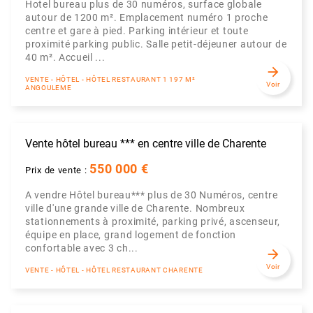
Hotel bureau plus de 30 numéros, surface globale
autour de 1200 m². Emplacement numéro 1 proche
centre et gare à pied. Parking intérieur et toute
proximité parking public. Salle petit-déjeuner autour de
40 m². Accueil ...
arrow_forward
VENTE - HÔTEL - HÔTEL RESTAURANT 1 197 M²
Voir
ANGOULEME
Vente hôtel bureau *** en centre ville de Charente
550 000 €
Prix de vente :
A vendre Hôtel bureau*** plus de 30 Numéros, centre
ville d'une grande ville de Charente. Nombreux
stationnements à proximité, parking privé, ascenseur,
équipe en place, grand logement de fonction
confortable avec 3 ch...
arrow_forward
Voir
VENTE - HÔTEL - HÔTEL RESTAURANT CHARENTE