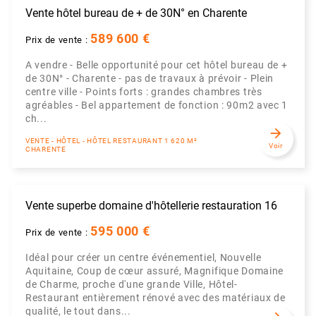
Vente hôtel bureau de + de 30N° en Charente
589 600 €
Prix de vente :
A vendre - Belle opportunité pour cet hôtel bureau de +
de 30N° - Charente - pas de travaux à prévoir - Plein
centre ville - Points forts : grandes chambres très
agréables - Bel appartement de fonction : 90m2 avec 1
ch...
arrow_forward
VENTE - HÔTEL - HÔTEL RESTAURANT 1 620 M²
Voir
CHARENTE
Vente superbe domaine d'hôtellerie restauration 16
595 000 €
Prix de vente :
Idéal pour créer un centre événementiel, Nouvelle
Aquitaine, Coup de cœur assuré, Magnifique Domaine
de Charme, proche d'une grande Ville, Hôtel-
Restaurant entièrement rénové avec des matériaux de
qualité, le tout dans...