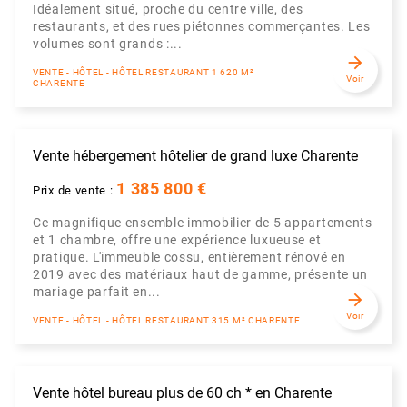
Idéalement situé, proche du centre ville, des
restaurants, et des rues piétonnes commerçantes. Les
volumes sont grands :...
arrow_forward
VENTE - HÔTEL - HÔTEL RESTAURANT 1 620 M²
Voir
CHARENTE
Vente hébergement hôtelier de grand luxe Charente
1 385 800 €
Prix de vente :
Ce magnifique ensemble immobilier de 5 appartements
et 1 chambre, offre une expérience luxueuse et
pratique. L'immeuble cossu, entièrement rénové en
2019 avec des matériaux haut de gamme, présente un
mariage parfait en...
arrow_forward
Voir
VENTE - HÔTEL - HÔTEL RESTAURANT 315 M² CHARENTE
Vente hôtel bureau plus de 60 ch * en Charente