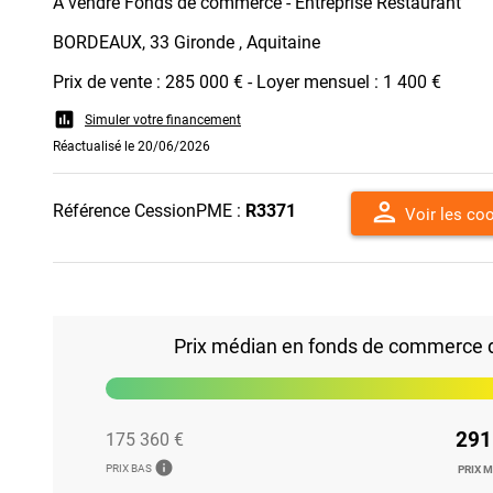
A vendre Fonds de commerce - Entreprise Restaurant
BORDEAUX, 33 Gironde , Aquitaine
Prix de vente : 285 000 € - Loyer mensuel : 1 400 €
assessment
Simuler votre financement
Réactualisé le 20/06/2026
person
Référence CessionPME :
R3371
Voir les co
Prix médian en fonds de commerce d
291
175 360 €
info
PRIX BAS
PRIX 