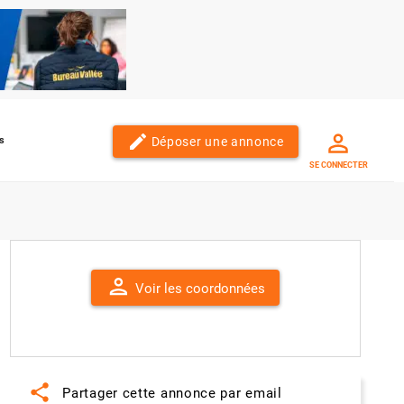
edit
Déposer une annonce
s
SE CONNECTER
person
Voir les coordonnées
share
Partager cette annonce par email