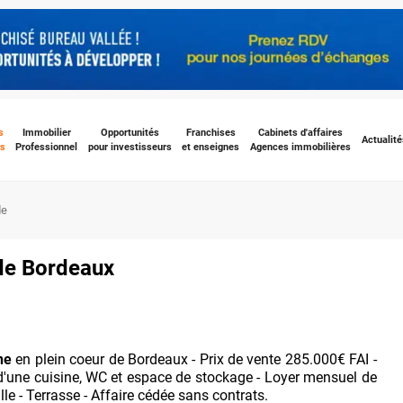
s
Immobilier
Opportunités
Franchises
Cabinets d'affaires
Actualité
s
Professionnel
pour investisseurs
et enseignes
Agences immobilières
de
 de Bordeaux
nne
en plein coeur de Bordeaux - Prix de vente 285.000€ FAI -
une cuisine, WC et espace de stockage - Loyer mensuel de
le - Terrasse - Affaire cédée sans contrats.