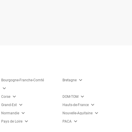
expand_more
Bourgogne-Franche-Comté
Bretagne
expand_more
expand_more
expand_more
Corse
DOM-TOM
expand_more
expand_more
Grand-Est
Hauts-de-France
expand_more
expand_more
Normandie
Nouvelle-Aquitaine
expand_more
expand_more
Pays de Loire
PACA