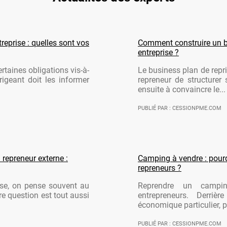
reprise : quelles sont vos
Comment construire un b
entreprise ?
rtaines obligations vis-à-
Le business plan de repri
rigeant doit les informer
repreneur de structurer 
ensuite à convaincre le...
PUBLIÉ PAR : CESSIONPME.COM
 repreneur externe :
Camping à vendre : pourqu
repreneurs ?
ise, on pense souvent au
Reprendre un campi
re question est tout aussi
entrepreneurs. Derriè
économique particulier, po
PUBLIÉ PAR : CESSIONPME.COM