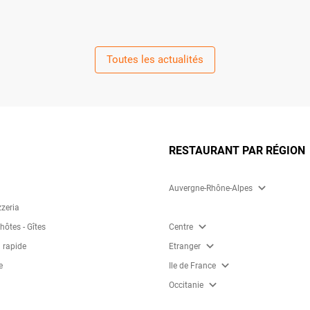
Toutes les actualités
RESTAURANT PAR RÉGION
expand_more
Auvergne-Rhône-Alpes
zzeria
expand_more
ôtes - Gîtes
Centre
expand_more
 rapide
Etranger
expand_more
e
Ile de France
expand_more
Occitanie