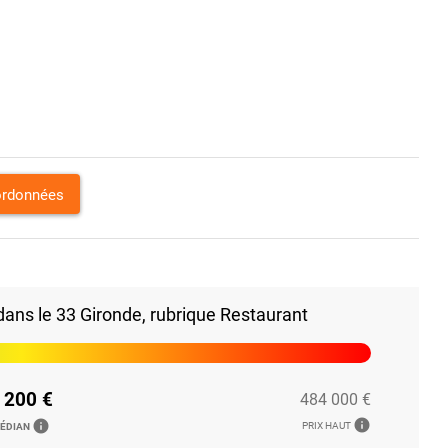
ordonnées
ans le 33 Gironde, rubrique Restaurant
 200 €
484 000 €
info
info
PRIX HAUT
MÉDIAN