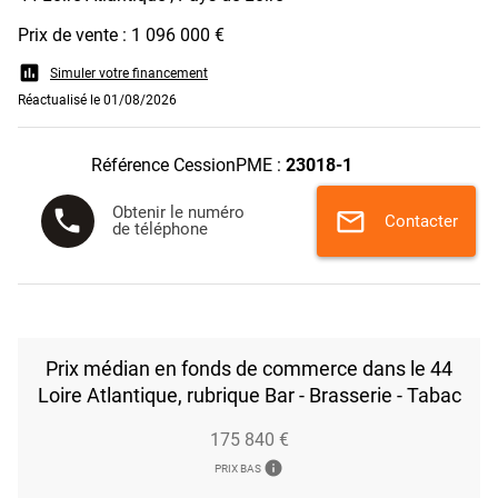
Prix de vente : 1 096 000 €
assessment
Simuler votre financement
Réactualisé le 01/08/2026
Référence CessionPME :
23018-1
Obtenir le numéro
phone
mail
Contacter
de téléphone
Prix médian en fonds de commerce dans le 44
Loire Atlantique, rubrique Bar - Brasserie - Tabac
175 840 €
info
PRIX BAS