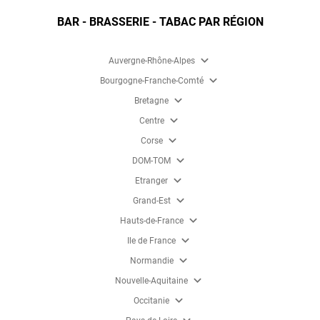
BAR - BRASSERIE - TABAC PAR RÉGION
expand_more
Auvergne-Rhône-Alpes
expand_more
Bourgogne-Franche-Comté
expand_more
Bretagne
expand_more
Centre
expand_more
Corse
expand_more
DOM-TOM
expand_more
Etranger
expand_more
Grand-Est
expand_more
Hauts-de-France
expand_more
Ile de France
expand_more
Normandie
expand_more
Nouvelle-Aquitaine
expand_more
Occitanie