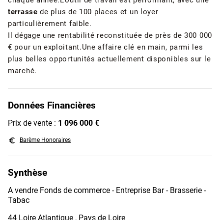
chaque année.L'outil de travail est performant, avec une
terrasse
de plus de 100 places et un loyer
particulièrement faible.
Il dégage une rentabilité reconstituée de près de 300 000
€ pour un exploitant.Une affaire clé en main, parmi les
plus belles opportunités actuellement disponibles sur le
marché.
Données Financières
Prix de vente :
1 096 000 €
euro_symbol
Barème Honoraires
Synthèse
A vendre Fonds de commerce - Entreprise Bar - Brasserie -
Tabac
44 Loire Atlantique , Pays de Loire