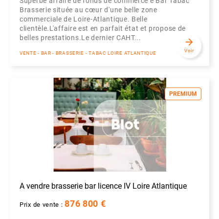
Superbe affaire de fonds de commerce e Bar Tabac
Brasserie située au cœur d'une belle zone
commerciale de Loire-Atlantique. Belle
clientèle.L'affaire est en parfait état et propose de
belles prestations.Le dernier CAHT...
arrow_forward
Voir
VENTE - BAR - BRASSERIE - TABAC LOIRE ATLANTIQUE
PREMIUM
A vendre brasserie bar licence IV Loire Atlantique
876 800 €
Prix de vente :