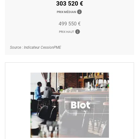
303 520 €
info
PRIX MÉDIAN
499 550 €
info
PRIX HAUT
Source : Indicateur CessionPME