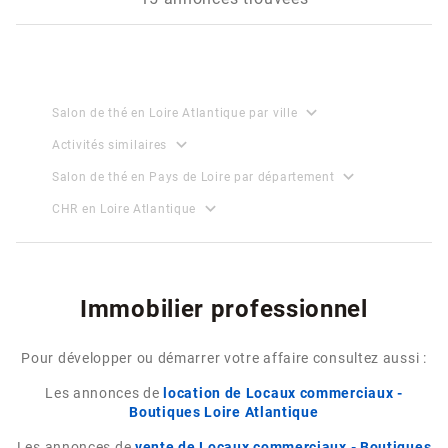
expand_more
Salon de thé en Loire Atlantique par ville
expand_more
Activités similaires
expand_more
Salon de thé en Pays de Loire par département
expand_more
CHR en Loire Atlantique
Immobilier professionnel
Pour développer ou démarrer votre affaire consultez aussi :
Les annonces de
location de Locaux commerciaux -
Boutiques Loire Atlantique
Les annonces de
vente de Locaux commerciaux - Boutiques