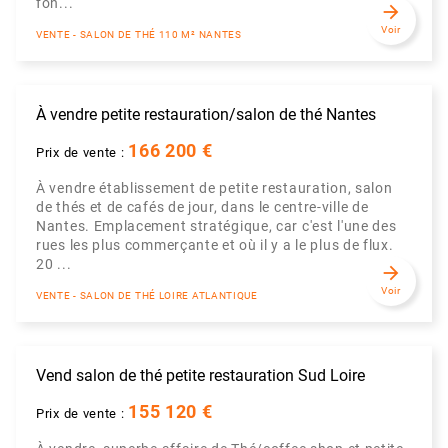
fon...
arrow_forward
Voir
VENTE - SALON DE THÉ 110 M² NANTES
À vendre petite restauration/salon de thé Nantes
166 200 €
Prix de vente :
À vendre établissement de petite restauration, salon
de thés et de cafés de jour, dans le centre-ville de
Nantes. Emplacement stratégique, car c'est l'une des
rues les plus commerçante et où il y a le plus de flux.
20 ...
arrow_forward
Voir
VENTE - SALON DE THÉ LOIRE ATLANTIQUE
Vend salon de thé petite restauration Sud Loire
155 120 €
Prix de vente :