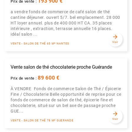
193 900 €
Prix de vente :
a vendre fonds de commerce de café salon de thé
cantine déjeuner. ouvert 5/7. bel emplacement. 28 000
HT loyer annuel. plus de 400 000 HT CA. 35 places
intérieure , extraction, terrasse annuelle 16 places.
idéal salon ...
arrow_forward
Voir
VENTE - SALON DE THÉ 65 M² NANTES
Vente salon de thé chocolaterie proche Guérande
89 600 €
Prix de vente :
À VENDRE  Fonds de commerce Salon de Thé / Épicerie
Fine / Chocolaterie Belle opportunité de reprise pour ce
fonds de commerce de salon de thé, épicerie fine et
chocolaterie, situé sur un bel axe de passage proche
GUE...
arrow_forward
Voir
VENTE - SALON DE THÉ 78 M² GUERANDE