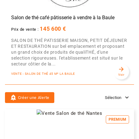
Salon de thé café pâtisserie à vendre à la Baule
145 600 €
Prix de vente :
SALON DE THÉ PATISSERIE MAISON, PETIT DÉJEUNER
ET RESTAURATION sur bel emplacement et proposant
un grand choix de produits de qualiTHÉ, d'une
selection rigoureuses. l'etablissement est situé sur le
secteur côtier de la...
arrow_forward
VENTE - SALON DE THÉ 45 M² LA BAULE
Voir
add_alert
Créer une Alerte
Sélection
PREMIUM