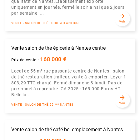
qualitatif de Nantes.Établissement exploité
uniquement en journée, fermé le soir ainsi que 2 jours
par semaine, ...
arrow_forward
Voir
VENTE - SALON DE THÉ LOIRE ATLANTIQUE
Vente salon de the épicerie à Nantes centre
168 000 €
Prix de vente :
Local de 55 m² rue passante centre de Nantes , salon
de thé restauration traiteur, vente à emporter. Loyer 1
803,29 TTC chargé. Fermé dimanche & lundi. Pas de
personnel à reprendre. CA 2025 : 165 000 Euros HT.
Belle lu...
arrow_forward
Voir
VENTE - SALON DE THÉ 55 M² NANTES
Vente salon de thé café bel emplacement à Nantes