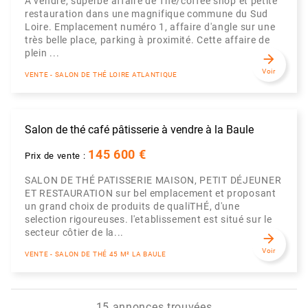
À vendre, superbe affaire de Thé/coffee shop et petite
restauration dans une magnifique commune du Sud
Loire. Emplacement numéro 1, affaire d'angle sur une
très belle place, parking à proximité. Cette affaire de
plein ...
arrow_forward
Voir
VENTE - SALON DE THÉ LOIRE ATLANTIQUE
Salon de thé café pâtisserie à vendre à la Baule
145 600 €
Prix de vente :
SALON DE THÉ PATISSERIE MAISON, PETIT DÉJEUNER
ET RESTAURATION sur bel emplacement et proposant
un grand choix de produits de qualiTHÉ, d'une
selection rigoureuses. l'etablissement est situé sur le
secteur côtier de la...
arrow_forward
Voir
VENTE - SALON DE THÉ 45 M² LA BAULE
15 annonces trouvées