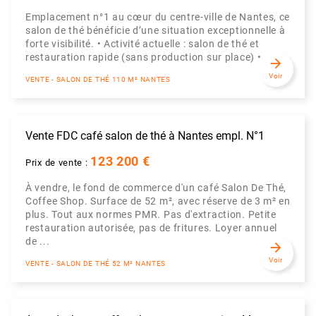
Emplacement n°1 au cœur du centre-ville de Nantes, ce
salon de thé bénéficie d’une situation exceptionnelle à
forte visibilité. • Activité actuelle : salon de thé et
restauration rapide (sans production sur place) • ...
arrow_forward
Voir
VENTE - SALON DE THÉ 110 M² NANTES
Vente FDC café salon de thé à Nantes empl. N°1
123 200 €
Prix de vente :
À vendre, le fond de commerce d'un café Salon De Thé,
Coffee Shop. Surface de 52 m², avec réserve de 3 m² en
plus. Tout aux normes PMR. Pas d'extraction. Petite
restauration autorisée, pas de fritures. Loyer annuel
de ...
arrow_forward
Voir
VENTE - SALON DE THÉ 52 M² NANTES