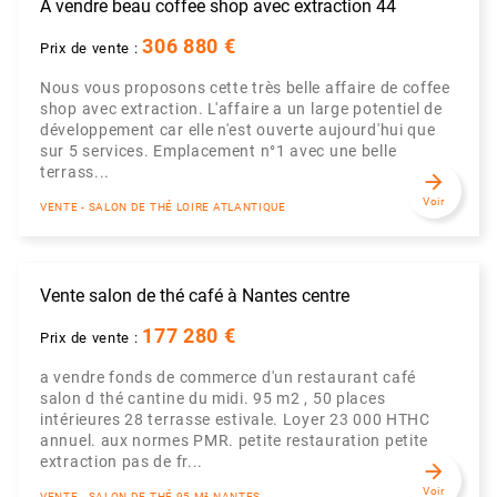
A vendre beau coffee shop avec extraction 44
306 880 €
Prix de vente :
Nous vous proposons cette très belle affaire de coffee
shop avec extraction. L'affaire a un large potentiel de
développement car elle n'est ouverte aujourd'hui que
sur 5 services. Emplacement n°1 avec une belle
terrass...
arrow_forward
Voir
VENTE - SALON DE THÉ LOIRE ATLANTIQUE
Vente salon de thé café à Nantes centre
177 280 €
Prix de vente :
a vendre fonds de commerce d'un restaurant café
salon d thé cantine du midi. 95 m2 , 50 places
intérieures 28 terrasse estivale. Loyer 23 000 HTHC
annuel. aux normes PMR. petite restauration petite
extraction pas de fr...
arrow_forward
Voir
VENTE - SALON DE THÉ 95 M² NANTES