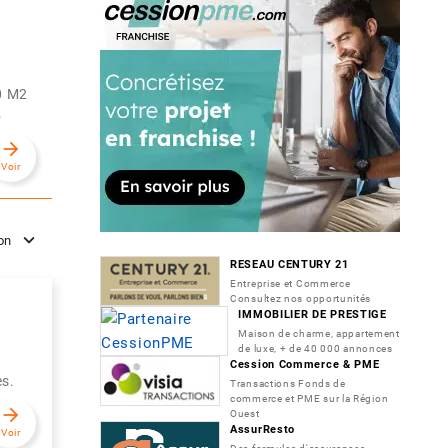
70 M2
.
arrow_forward
Voir
ion
RESEAU CENTURY 21
Entreprise et Commerce
Consultez nos opportunités
IMMOBILIER DE PRESTIGE
Maison de charme, appartement
de luxe, + de 40 000 annonces
Cession Commerce & PME
tes.
Transactions Fonds de
commerce et PME sur la Région
arrow_forward
Ouest
AssurResto
Voir