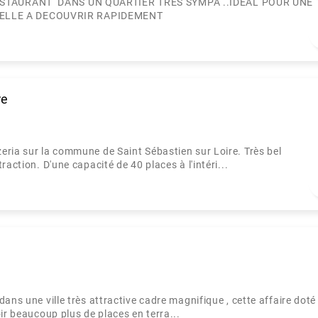
RESTAURANT DANS UN QUARTIER TRES SYMPA ..IDEAL POUR UNE 
NELLE A DECOUVRIR RAPIDEMENT
re
eria sur la commune de Saint Sébastien sur Loire. Très bel
action. D'une capacité de 40 places à l'intéri...
ans une ville très attractive cadre magnifique , cette affaire doté
ir beaucoup plus de places en terra...