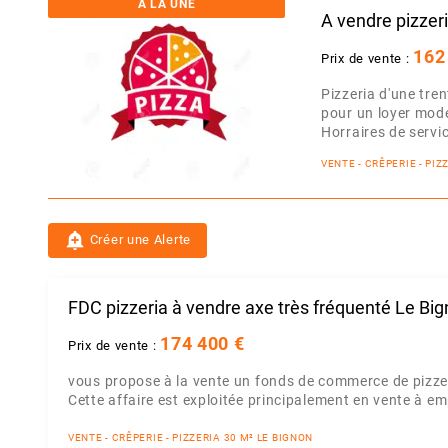
A LA UNE
A vendre pizzer
162
Prix de vente :
Pizzeria d'une tre
pour un loyer mod
Horraires de servic
VENTE - CRÊPERIE - PI
add_alert
Créer une Alerte
FDC pizzeria à vendre axe très fréquenté Le Bi
174 400 €
Prix de vente :
vous propose à la vente un fonds de commerce de pizze
Cette affaire est exploitée principalement en vente à emp
VENTE - CRÊPERIE - PIZZERIA 30 M² LE BIGNON