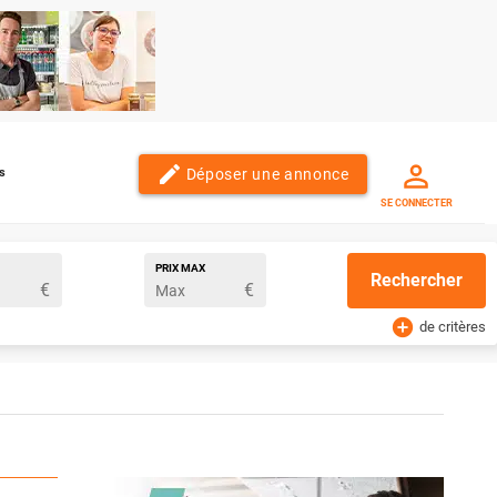
edit
Déposer une annonce
s
SE CONNECTER
PRIX MAX
Rechercher
€
€
add_circle
de critères