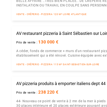
BELLE AFFAIRE ..TRES BIEN PLACEE.. DE CREPERIE 
INSTALATION OU TRAVAIL EN COULPE SANS PERSON
VENTE - CRÊPERIE - PIZZERIA 120 M² LOIRE ATLANTIQUE
AV restaurant pizzeria à Saint Sébastien sur Loi
130 000 €
Prix de vente :
A céder, fonds de commerce + murs d'un restaurant pizz
établissement qui a été rénové. Cuisine équipée avec extr
VENTE - CRÊPERIE - PIZZERIA 115 M² SAINT-SEBASTIEN-SUR-LOIRE
AV pizzeria produits à emporter italiens dept 44
238 220 €
Prix de vente :
44- Nouveau ce point de vente à 2 mn de la mer à pieds d
30 places intérieure et 20 places extérieure pouvant avo