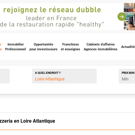
s
Immobilier
Opportunités
Franchises
Cabinets d'affaires
Actualité
s
Professionnel
pour investisseurs
et enseignes
Agences immobilières
A QUEL ENDROIT ?
PRIX
MIN
e
zeria en Loire Atlantique