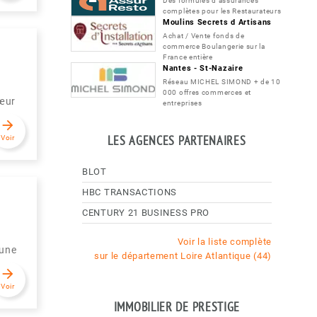
Des formules d'assurances
complètes pour les Restaurateurs
Moulins Secrets d Artisans
Achat / Vente fonds de
commerce Boulangerie sur la
France entière
Nantes - St-Nazaire
Réseau MICHEL SIMOND + de 10
000 offres commerces et
cœur
entreprises
arrow_forward
LES AGENCES PARTENAIRES
Voir
BLOT
HBC TRANSACTIONS
CENTURY 21 BUSINESS PRO
Voir la liste complète
 une
sur le département Loire Atlantique (44)
arrow_forward
Voir
IMMOBILIER DE PRESTIGE