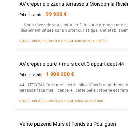
AV crêperie pizzeria terrasse à Moisdon-la-Riviè
99 900 €
Prix de vente :
- Vous rêvez de vous installer ? Je vous propose une o
idéalement située sur un site touristique. Cet établissem
VENTE - CRÊPERIE - PIZZERIA 100 M² MOISDON-LA-RIVIÈRE
AV crêperie pure + murs cx et 3 appart dept 44
1 908 000 €
Prix de vente :
44 LITTORAL face mer , cette jolie crêperie superbement 
terrasse face mer, licence 4 , cette belle crêperie est fe
VENTE - CRÊPERIE - PIZZERIA 180 M² LOIRE-ATLANTIQUE
Vente pizzeria Murs et Fonds au Pouliguen