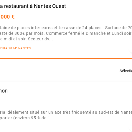
ia restaurant à Nantes Ouest
 000 €
ntaine de places interieures et terrasse de 24 places . Surface de 
este de 800€ par mois. Commerce fermé le Dimanche et Lundi soir
e midi et soir. Secteur dy...
ZZERIA 70 M² NANTES
Sélect
gnon
ria idéalement situé sur un axe très fréquenté au sud-est de Nan
orter (environ 95 % de l'...