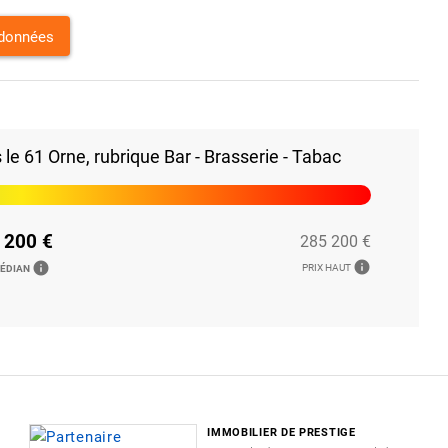
rdonnées
e 61 Orne, rubrique Bar - Brasserie - Tabac
 200 €
285 200 €
info
info
PRIX HAUT
MÉDIAN
IMMOBILIER DE PRESTIGE