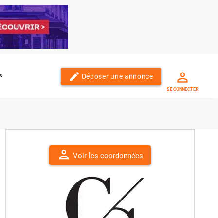
edit
Déposer une annonce
s
SE CONNECTER
person
Voir les coordonnées