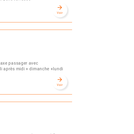
arrow_forward
Voir
 axe passager avec
i après midi + dimanche +lundi
arrow_forward
Voir