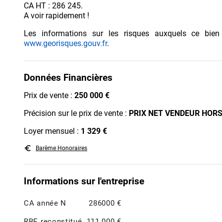
CA HT : 286 245.
A voir rapidement !
Les informations sur les risques auxquels ce bien
www.georisques.gouv.fr
.
Données Financières
Prix de vente :
250 000 €
Précision sur le prix de vente :
PRIX NET VENDEUR HORS
Loyer mensuel :
1 329 €
euro_symbol
Barème Honoraires
Informations sur l'entreprise
CA année N
286000 €
RBE reconstitué
111 000 €