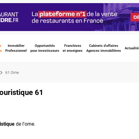
s
Immobilier
Opportunités
Franchises
Cabinets d'affaires
Actualité
s
Professionnel
pour investisseurs
et enseignes
Agences immobilières
61 Orne
ouristique 61
istique
de l'orne.