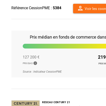
person
Référence CessionPME :
5384
Voir les coo
Prix médian en fonds de commerce dans l
219
127 200 €
info
PRIX BAS
PRIX 
Source : Indicateur CessionPME
RESEAU CENTURY 21