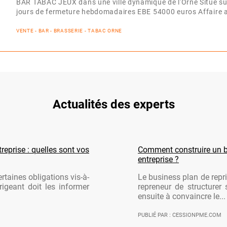
BAR TABAC JEUX dans une ville dynamique de l'Orne Situé s
jours de fermeture hebdomadaires EBE 54000 euros Affaire 
VENTE - BAR - BRASSERIE - TABAC ORNE
Actualités des experts
reprise : quelles sont vos
Comment construire un b
entreprise ?
rtaines obligations vis-à-
Le business plan de repri
rigeant doit les informer
repreneur de structurer 
ensuite à convaincre le...
PUBLIÉ PAR : CESSIONPME.COM