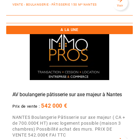
VENTE - BOULANGERIE - PÂTISSERIE 150 M² NANTES
Voir
A LA UNE
AV boulangerie pâtisserie sur axe majeur à Nantes
542 000 €
Prix de vente :
NANTES Boulangerie Pâtisserie sur axe majeur ( CA +
de 700.000€ HT) avec logement possible (maison 3
chambres) Possibilité achat des murs. PRIX DE
VENTE 542.000€ FAI TTC