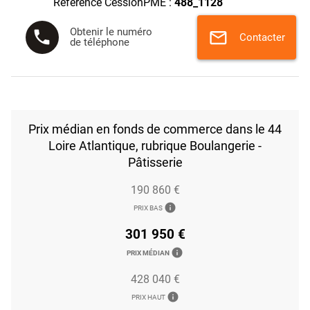
Référence CessionPME :
488_1128
Obtenir le numéro
phone
mail
Contacter
de téléphone
Prix médian en fonds de commerce dans le 44
Loire Atlantique, rubrique Boulangerie -
Pâtisserie
190 860 €
info
PRIX BAS
301 950 €
info
PRIX MÉDIAN
428 040 €
info
PRIX HAUT