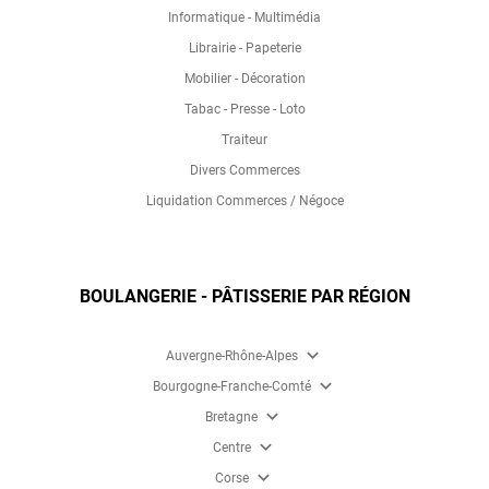
Informatique - Multimédia
Librairie - Papeterie
Mobilier - Décoration
Tabac - Presse - Loto
Traiteur
Divers Commerces
Liquidation Commerces / Négoce
BOULANGERIE - PÂTISSERIE PAR RÉGION
expand_more
Auvergne-Rhône-Alpes
expand_more
Bourgogne-Franche-Comté
expand_more
Bretagne
expand_more
Centre
expand_more
Corse