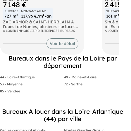
7 148 €
2 415 €
SURFACE
MONTANT AU M²
SURFACE
MONT
727 m²
117,96 €/m²/an
161 m²
180
ZAC ARMOR à SAINT-HERBLAIN A
Situé à proxi
l'ouest de Nantes, plusieurs surfaces
à l'Est de G
rénovées de bureaux à louer au sein
A LOUER IMMOBILIER D'ENTREPRISE BUREAUX
proposons à 
A LOUER IMMOBI
d'un bâtiment tertiaire de très bon
bureaux d'en
standing. Locaux au 2eme étage
bureaux sont 
Voir le détail
entièrement aménagés, cloisonnement
faux plafonds
de qualité, vitrée toute hauteur. Site
privatifs). T
sécurisé par contrôle d'accès. Accès
ascenseur. Pa
Bureaux dans le Pays de la Loire par
PMR Chronobus C3 devant l'immeuble.
sol et en exté
Parking sous-sol. Parking gratuit du
Transports e
département
Zénith. Passerelle Atlantis à 300m. DPE
informations 
en cours. Les informations sur les
miniers, ou 
44 - Loire-Atlantique
49 - Maine-et-Loire
risques naturels, miniers, ou
ces biens son
technologiques, auxquels ces biens
disponibles su
53 - Mayenne
72 - Sarthe
sont exposés, sont disponibles sur le
85 - Vendée
site
Bureaux A louer dans la Loire-Atlantique
(44) par ville
Centre commercial Atlantis
Nantes Quartier Graslin