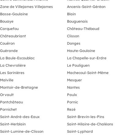
Zone de Villejames Villejames
Ancenis-Saint-Géréon
Basse-Goulaine
Blain
Bouaye
Bouguenais
Carquefou
Château-Thébaud
Châteaubriant
Clisson
Couëron
Donges
Guérande
Haute-Goulaine
La Baule-Escoublac
La Chapelle-sur-Erdre
La Chevrolière
Le Pouliguen
Les Sorinières
Machecoul-Saint-Même
Malville
Mesquer
Montoir-de-Bretagne
Nantes
Orvault
Paulx
Pontchâteau
Pornic
Pornichet
Rezé
Saint-André-des-Eaux
Saint-Brevin-les-Pins
Saint-Herblain
Saint-Hilaire-de-Chaléons
Saint-Lumine-de-Clisson
Saint-Lyphard