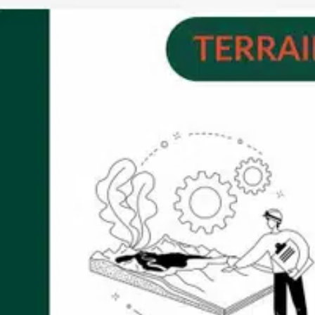
Potentiel d'aménagement selon projet
Sa localisation stratégique permet de bénéficier d'une connexio
d'activités environnantes.
Ce terrain constitue une opportunité rare pour une implantation
professionnel.
Conformément à la réglementation en vigueur, un état des risque
Contactez-nous pour obtenir des informations complémentaires e