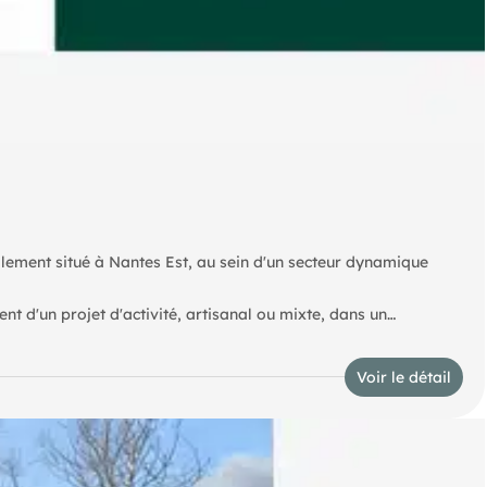
alement situé à Nantes Est, au sein d'un secteur dynamique
t d'un projet d'activité, artisanal ou mixte, dans un
grands axes de circulation.
Voir le détail