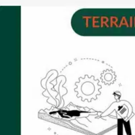
Un vaste espace cuisine
Plusieurs salles de stockage
3 espaces bureaux
Sanitaires PMR (adaptés pour les personnes à mobilité réduite)
Travaux à prévoir : réalisation du réseau d'assainissement, Elect
Localisation : Situé en Zone d'Activité de Saint-Mars-du-Désert,
Mazerolles, une zone Natura 2000 protégée, offrant un environn
Pour plus d'informations ou pour organiser une visite, merci de 