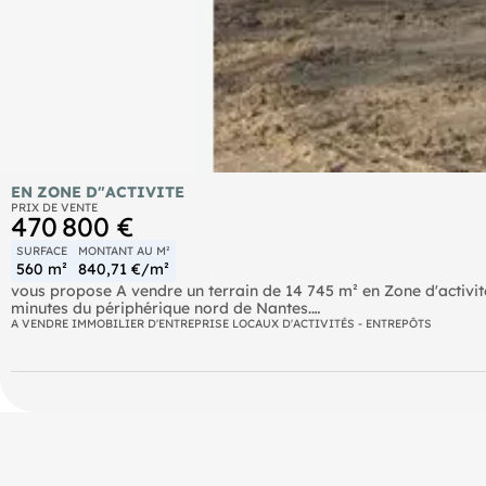
EN ZONE D"ACTIVITE
PRIX DE VENTE
470 800 €
SURFACE
MONTANT AU M²
560 m²
840,71 €/m²
vous propose A vendre un terrain de 14 745 m² en Zone d'activi
minutes du périphérique nord de Nantes.
A VENDRE IMMOBILIER D'ENTREPRISE LOCAUX D'ACTIVITÉS - ENTREPÔTS
Détails du Bien :
Terrain : 14 745 m² constructible, en zone UE
Bâtiment existant année de construction 1984 : environ 560 m², 
Un espace d'accueil
Une grande salle lumineuse avec baies vitrées donnant sur une 