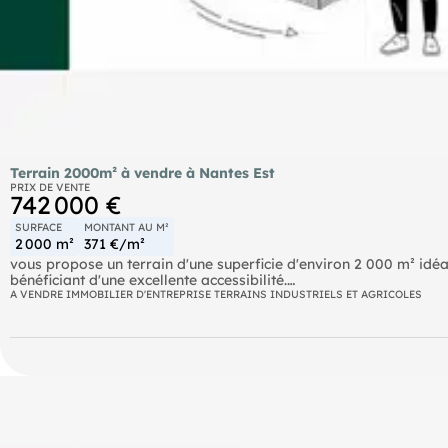
Terrain 2000m² à vendre à Nantes Est
PRIX DE VENTE
742 000 €
SURFACE
MONTANT AU M²
2 000 m²
371 €/m²
vous propose un terrain d'une superficie d'environ 2 000 m² idé
bénéficiant d'une excellente accessibilité.
A VENDRE IMMOBILIER D'ENTREPRISE TERRAINS INDUSTRIELS ET AGRICOLES
Ce foncier représente une belle opportunité pour le développemen
environnement économique attractif à proximité immédiate des 
Caractéristiques principales :
Surface totale : 2 000m²
Terrain facilement accessible
Secteur recherché de Nantes Est
Belle visibilité et environnement professionnel