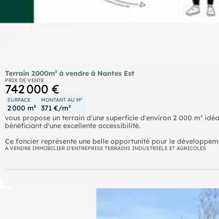
Terrain 2000m² à vendre à Nantes Est
PRIX DE VENTE
742 000 €
SURFACE
MONTANT AU M²
2 000 m²
371 €/m²
vous propose un terrain d'une superficie d'environ 2 000 m² idé
bénéficiant d'une excellente accessibilité.
Ce foncier représente une belle opportunité pour le développemen
environnement économique attractif à proximité immédiate des 
A VENDRE IMMOBILIER D'ENTREPRISE TERRAINS INDUSTRIELS ET AGRICOLES
Caractéristiques principales :
Surface totale : 2 000m²
Terrain facilement accessible
Secteur recherché de Nantes Est
Belle visibilité et environnement professionnel
Potentiel d'aménagement selon projet