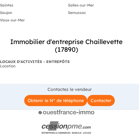
du locataire
Saintes
Salles-sur-Mer
charges forfa
2 700 €. Non
Saujon
Semussac
informations 
Vaux-sur-Mer
ce bien est e
le site Géoris
https://www.
Immobilier d'entreprise Chaillevette
(17890)
LOCAUX D'ACTIVITÉS - ENTREPÔTS
Location
Contactez le vendeur
Obtenir le N° de téléphone
Contacter