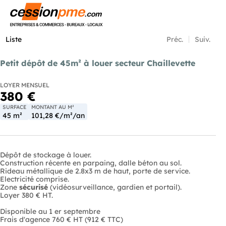
Menu
Liste
Préc.
Suiv.
Petit dépôt de 45m² à louer secteur Chaillevette
LOYER MENSUEL
380 €
SURFACE
MONTANT AU M²
45 m²
101,28 €/m²/an
Dépôt de stockage à louer.
Construction récente en parpaing, dalle béton au sol.
Rideau métallique de 2.8x3 m de haut, porte de service.
Electricité comprise.
Zone
sécurisé
(vidéosurveillance, gardien et portail).
Loyer 380 € HT.
Disponible au 1 er septembre
Frais d'agence 760 € HT (912 € TTC)