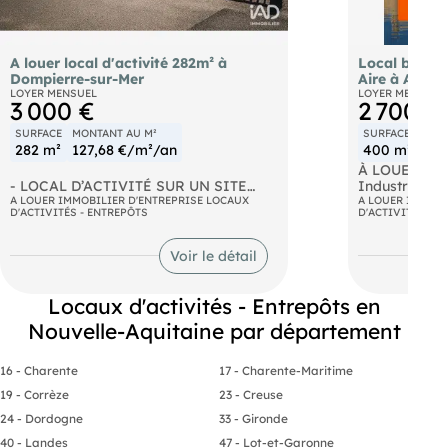
A louer local d'activité 282m² à
Local brut 400m²
Dompierre-sur-Mer
Aire à Aytré
LOYER MENSUEL
LOYER MENSUEL
3 000 €
2 700 €
SURFACE
MONTANT AU M²
SURFACE
MON
282 m²
127,68 €/m²/an
400 m²
81 
À LOUER – Ayt
- LOCAL D’ACTIVITÉ SUR UN SITE
Industriel Br
VALORISANT POUR VOTRE
A LOUER IMMOBILIER D'ENTREPRISE LOCAUX
Au sud de La
A LOUER IMMOBI
D'ACTIVITÉS - ENTREPÔTS
D'ACTIVITÉS - E
ENTREPRISE. Offrez à votre activité
Zone d’Activi
une adresse professionnelle moderne,
d'une visibil
qualitative et valorisante grâce à ce
aux axes N13
Voir le détail
local d’activité en excellent état, conçu
(Nantes/Poit
pour mettre en avant l’image et le
Contrairemen
développement de votre entreprise. De
stockage sta
Locaux d'activités - Entrepôts en
construction métallique récente, ce
environ (issu
Nouvelle-Aquitaine par département
bâtiment développe une surface totale
m²) se distin
de 282 m² environ, répartie comme suit
industrielle h
: 101 m² environ dédiés aux espaces
Dalle Béton '
16 - Charente
17 - Charente-Maritime
tertiaires et d’accueil : Show-room, 2
Structure ex
Bureaux, Salle de pause, salle d'eau, 2
pour l'instal
19 - Corrèze
23 - Creuse
WC, salle d'archive. Et 180 m² environ
ou de racks d
24 - Dordogne
33 - Gironde
de stockage / atelier avec porte
Énergie : Ali
sectionnelle électrique de 4 mètres,
Triphasé disp
40 - Landes
47 - Lot-et-Garonne