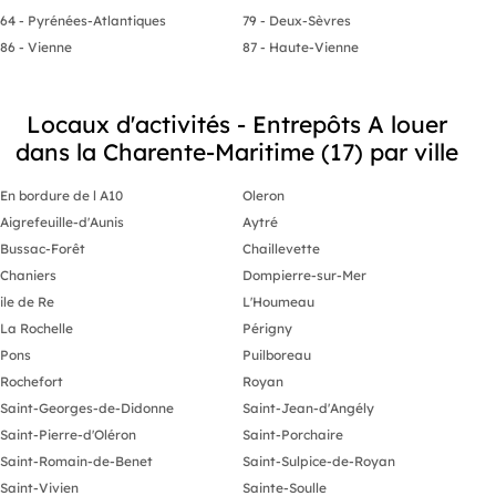
parfaitement adaptée aux activités
pour les acti
64 - Pyrénées-Atlantiques
79 - Deux-Sèvres
nécessitant facilité d’accès et logistique
petite industr
optimisée. Un local qui valorise votre
Volumes : Be
86 - Vienne
87 - Haute-Vienne
image. Les prestations modernes et la
de 5 mètres.
qualité générale du site permettront à
Accès : Grand
la future entreprise locataire de
motorisée de
bénéficier d’un environnement
accès piéton
Locaux d'activités - Entrepôts A louer
professionnel haut de gamme,
Le propriétai
dans la Charente-Maritime (17) par ville
renforçant son image auprès de sa
durables et p
clientèle, de ses partenaires et de ses
la location e
collaborateurs. Prestations et
commercial (
En bordure de l A10
Oleron
équipements, fibre optique,
rédigé par ac
climatisation réversible, Caméras de
Aigrefeuille-d'Aunis
Aytré
surveillance, terrain clos et
- Loyer mens
Bussac-Forêt
Chaillevette
entièrement bitumé. Conditions
locatives : Loyer annuel : 40 800 € HT
- Loyer annue
Chaniers
Dompierre-sur-Mer
- Taxe foncière à la charge du preneur.
ile de Re
L'Houmeau
Information d'affichage énergétique
- Dépôt de ga
sur le bien associé à cette annonce :
La Rochelle
Périgny
DPE NS indice et GES NS indice. (ID
- Disponibili
Pons
Puilboreau
68306), Agent Commercial mandataire
Note importan
.
local est exc
Rochefort
Royan
activités de 
Saint-Georges-de-Didonne
Saint-Jean-d'Angély
d'industrie. L
l'alimentaire 
Saint-Pierre-d'Oléron
Saint-Porchaire
strictement i
Saint-Romain-de-Benet
Saint-Sulpice-de-Royan
Honoraires d
Saint-Vivien
Sainte-Soulle