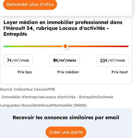
Demander plus d'infos
Loyer médian en immobilier professionnel dans
l'Hérault 34, rubrique Locaux d'activités -
Entrepôts
7
9
10
€/m²/mois
€/m²/mois
€/m²/mois
Prix bas
Prix médian
Prix haut
Source: Indicateur CessionPME
Immobilier d'entreprise
Locaux d'activités - Entrepôts
Occitanie
Languedoc-Roussillon
Hérault
Montpellier (34000)
Recevoir les annonces similaires par email
Créer une alerte