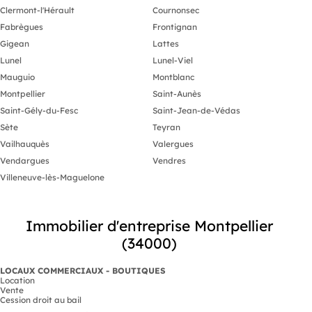
Clermont-l'Hérault
Cournonsec
Fabrègues
Frontignan
Gigean
Lattes
Lunel
Lunel-Viel
Mauguio
Montblanc
Montpellier
Saint-Aunès
Saint-Gély-du-Fesc
Saint-Jean-de-Védas
Sète
Teyran
Vailhauquès
Valergues
Vendargues
Vendres
Villeneuve-lès-Maguelone
Immobilier d'entreprise Montpellier
(34000)
LOCAUX COMMERCIAUX - BOUTIQUES
Location
Vente
Cession droit au bail