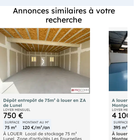
Annonces similaires à votre
recherche
Dépôt entrepôt de 75m² à louer en ZA
A louer local
de Lunel
Montpellier 
LOYER MENSUEL
LOYER MENSUEL
750 €
4 100 €
SURFACE
MONTANT AU M²
SURFACE
MONT
75 m²
120 €/m²/an
395 m²
124
À LOUER  Local de stockage 75 m² 
À louer  Loc
Lunel  Zone d'activités Les Fournelles
Montpellier 