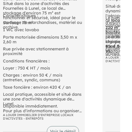
Situé dans la zone d'activités des
Situé dans u
Fournelles à Lunel, ce local de
dynamique à 
stockage d'environ 75 m² est
Caractéristiques :
l'aéroport et
fonctionnel et sécurisé, idéal pour le
Le bien déve
ce
local d'ac
stockage de marchandises, matériel ou
Surface : 75 m²
d'environ
395
configuration
archive.
220 m² de s
entreprises 
1 WC avec lavabo
hauteur sous
fonctionnel e
pour le stoc
Le bâtiment
Porte motorisée dimensions 3,50 m x
logistique ur
charpente ac
2,60 m
95m² de bur
4 x 4,5 m
, et
Facilement ac
Rue privée avec stationnement à
sanitaires et
VL.
grands axes 
proximité
un showroom
seulement de 
A LOUER IMMOBI
l'accueil de c
Conditions financières :
D'ACTIVITÉS - E
une opportun
de produits.
votre activit
Loyer : 750 € HT / mois
Montpellier,
Charges : environ 50 € / mois
dynamisme é
(entretien, syndic, communs)
proximité ave
tertiaires.
Taxe foncière : environ 420 € / an
Local pratique, accessible et situé dans
une zone d'activités dynamique de
Lunel.
Disponible immédiatement.
Pour plus d'informations ou organiser
une visite , contactez
A LOUER IMMOBILIER D'ENTREPRISE LOCAUX
D'ACTIVITÉS - ENTREPÔTS
- nous au !
Voir le détail