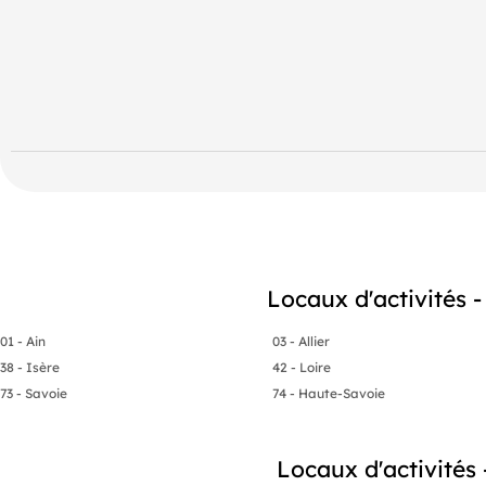
- Loyer 4200€ HT/mois. Pas de droit d'entrée. Honoraires agenc
Locaux d'activités
01 - Ain
03 - Allier
38 - Isère
42 - Loire
73 - Savoie
74 - Haute-Savoie
Locaux d'activités 