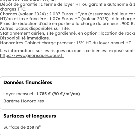
Dépôt de garantie : 1 terme de loyer HT ou garantie autonome à 1
charges TTC.
Charges (valeur 2024) : 2 087 Euros HT/an (assurance bailleur com
HT/an et taxe foncière : 1 076 Euros HT (valeur 2025) : à la charge
Frais de rédaction d'acte en partie à la charge du preneur : 900 Eu
Autres locaux disponibles sur site.
Stationnement aérien, site gardienné, en option : location de rack
Disponibilité immédiate.
Honoraires Cabinet charge preneur : 15% HT du loyer annuel HT.
Les informations sur les risques auxquels ce bien est exposé sont d
https://www.georisques.gouv.fr
Données financières
Loyer mensuel :
1 785 €
(90 €/m²/an)
Barème Honoraires
Surfaces et longueurs
Surface de
238 m²