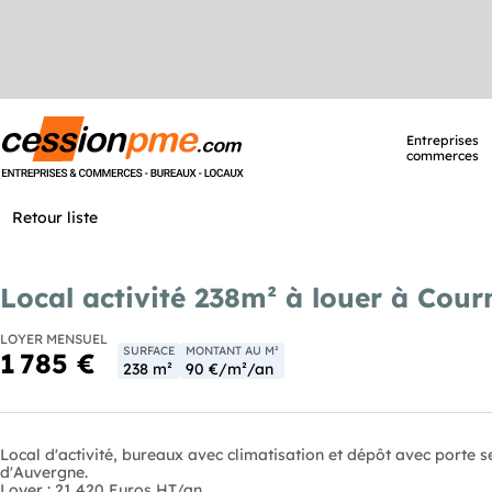
Entreprises
commerces
Retour liste
Local activité 238m² à louer à Cou
LOYER MENSUEL
SURFACE
MONTANT AU M²
1 785 €
238 m²
90 €/m²/an
Local d'activité, bureaux avec climatisation et dépôt avec porte s
d'Auvergne.
Loyer : 21 420 Euros HT/an.