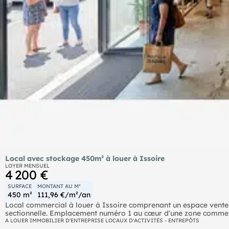
Local avec stockage 450m² à louer à Issoire
LOYER MENSUEL
4 200 €
SURFACE
MONTANT AU M²
450 m²
111,96 €/m²/an
Local commercial à louer à Issoire comprenant un espace vente
sectionnelle. Emplacement numéro 1 au cœur d'une zone commercial
gratuit, activité commerçante, franchise ou artisan.
A LOUER IMMOBILIER D'ENTREPRISE LOCAUX D'ACTIVITÉS - ENTREPÔTS