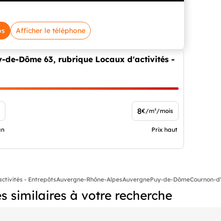
os
Afficher le téléphone
y-de-Dôme 63, rubrique Locaux d'activités -
8
€/m²/mois
an
Prix haut
ctivités - Entrepôts
Auvergne-Rhône-Alpes
Auvergne
Puy-de-Dôme
Cournon-d'
 similaires à votre recherche