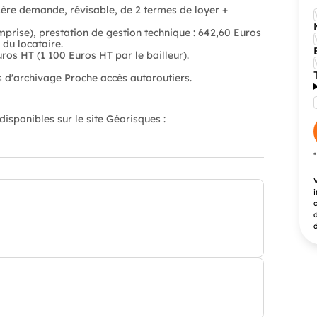
ère demande, révisable, de 2 termes de loyer +
prise), prestation de gestion technique : 642,60 Euros
 du locataire.
ros HT (1 100 Euros HT par le bailleur).
s d'archivage Proche accès autoroutiers.
isponibles sur le site Géorisques :
V
i
c
d
d