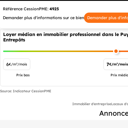
Référence CessionPME:
4925
Demander plus d'informations sur ce bien
Demander plus d'inf
Loyer médian en immobilier professionnel dans le Pu
Entrepôts
6
7
€/m²/mois
€/m²/mois
Prix bas
Prix médi
Source: Indicateur CessionPME
Immobilier d'entreprise
Locaux d'a
Annonces