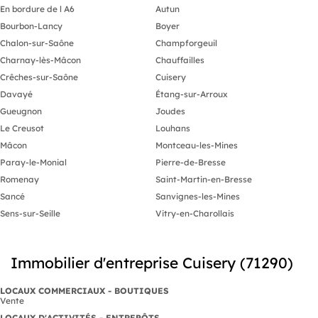
21989 RSAC 880486675
- Caisse de 
En bordure de l A6
Autun
- AGENCE BEAUNE
- SIRET GRE
Bourbon-Lancy
Boyer
- CPI CPI38 
-
Chalon-sur-Saône
Champforgeuil
-
Charnay-lès-Mâcon
Chauffailles
Crêches-sur-Saône
Cuisery
Davayé
Étang-sur-Arroux
Gueugnon
Joudes
Le Creusot
Louhans
Mâcon
Montceau-les-Mines
Paray-le-Monial
Pierre-de-Bresse
Romenay
Saint-Martin-en-Bresse
Sancé
Sanvignes-les-Mines
Sens-sur-Seille
Vitry-en-Charollais
Immobilier d'entreprise Cuisery (71290)
LOCAUX COMMERCIAUX - BOUTIQUES
Vente
LOCAUX D'ACTIVITÉS - ENTREPÔTS