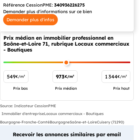
Référence CessionPME:
340936226275
Demander plus d'informations sur ce bien
Demander plus d'infos
Prix médian en immobilier professionnel en
Saône-et-Loire 71, rubrique Locaux commerciaux
- Boutiques
549
973
1 344
€/m²
€/m²
€/m²
Prix bas
Prix médian
Prix haut
Source: Indicateur CessionPME
Immobilier d'entreprise
Locaux commerciaux - Boutiques
Bourgogne-Franche-Comté
Bourgogne
Saône-et-Loire
Cuisery (71290)
Recevoir les annonces similaires par email