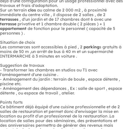
déjà d'une configuration pour un usage professionnel avec des
travaux et frais d'adaptation.
Sur un terrain
clos
au calme de 2 000 m2 , à proximité
immédiate du centre ville , il dispose de 2 salles , de 2
terrasses
, d'un jardin et de 17 chambres dont 6 avec une
terrasse
privative et 1 chambre double ( 2 pièces ) + 1
appartement
de fonction pour le personnel ( capacité de 5
personnes ) .
Situation de choix
Les commerces sont accessibles à pied , 2
parking
s gratuits à
moins de 50 m ,un arrêt de bus à 40 m et un supermarché
INTERMARCHE à 3 minutes en voiture .
Suggestion de travaux
- Transformer les chambres en studios ou T1 avec
l'aménagement d'une cuisine .
- Aménagement du jardin : terrain de boule , espace détente ,
piscine etc.
- Aménagement des dépendances , Ex : salle de sport , espace
détente , ou espace de travail , atelier.
Points forts
Ce bâtiment déjà équipé d'une cuisine professionnelle et de 2
salles de restauration et permet donc d'envisager la mise en
location au profit d'un professionnel de la restauration .La
location de salles pour des séminaires, des présentations et
des anniversaires permettra de générer des revenus mais