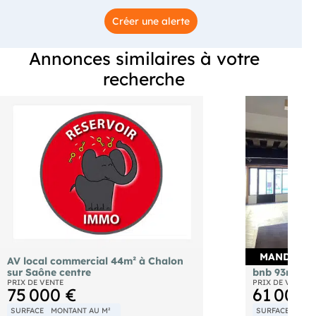
Créer une alerte
Annonces similaires à votre
recherche
MANDAT E
AV local commercial 44m² à Chalon
AV local com
sur Saône centre
bnb 93m² de
PRIX DE VENTE
PRIX DE VENTE
75 000 €
61 000 
SURFACE
MONTANT AU M²
SURFACE
MONT