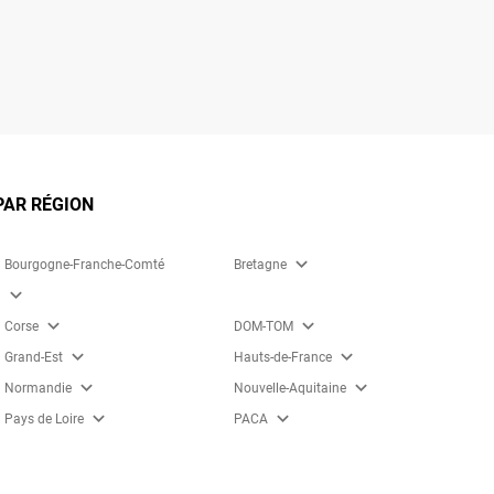
PAR RÉGION
expand_more
Bourgogne-Franche-Comté
Bretagne
expand_more
expand_more
expand_more
Corse
DOM-TOM
expand_more
expand_more
Grand-Est
Hauts-de-France
expand_more
expand_more
Normandie
Nouvelle-Aquitaine
expand_more
expand_more
Pays de Loire
PACA