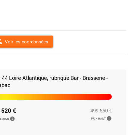
son
Voir les coordonnées
4 Loire Atlantique, rubrique Bar - Brasserie -
abac
 520 €
499 550 €
info
info
PRIX HAUT
MÉDIAN