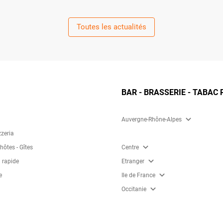
Toutes les actualités
BAR - BRASSERIE - TABAC 
expand_more
Auvergne-Rhône-Alpes
zzeria
expand_more
ôtes - Gîtes
Centre
expand_more
 rapide
Etranger
expand_more
e
Ile de France
expand_more
Occitanie