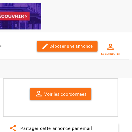
edit
Déposer une annonce
s
SE CONNECTER
person
Voir les coordonnées
share
Partager cette annonce par email