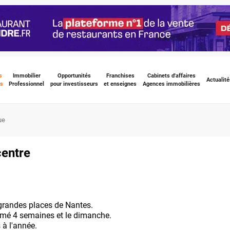
s
Immobilier
Opportunités
Franchises
Cabinets d'affaires
Actualité
s
Professionnel
pour investisseurs
et enseignes
Agences immobilières
ue
centre
 grandes places de Nantes.
rmé 4 semaines et le dimanche.
 à l'année.