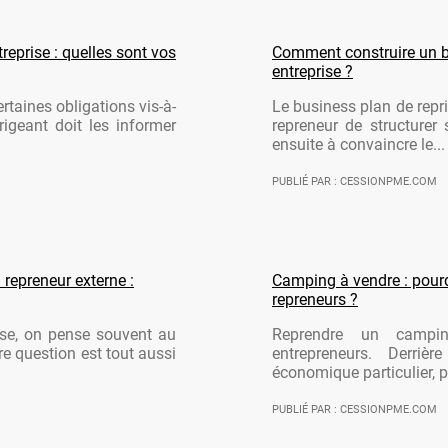
reprise : quelles sont vos
Comment construire un b
entreprise ?
rtaines obligations vis-à-
Le business plan de repri
rigeant doit les informer
repreneur de structurer 
ensuite à convaincre le...
PUBLIÉ PAR : CESSIONPME.COM
 repreneur externe :
Camping à vendre : pourqu
repreneurs ?
ise, on pense souvent au
Reprendre un campi
re question est tout aussi
entrepreneurs. Derriè
économique particulier, po
PUBLIÉ PAR : CESSIONPME.COM