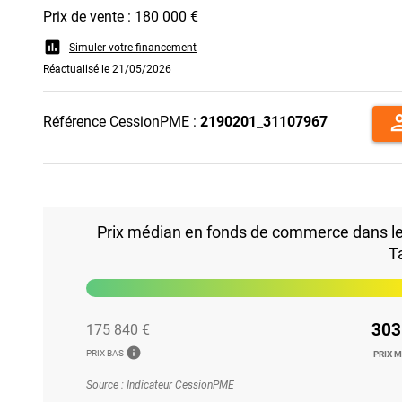
Prix de vente : 180 000 €
assessment
Simuler votre financement
Réactualisé le 21/05/2026
per
Référence CessionPME :
2190201_31107967
Prix médian en fonds de commerce dans le 4
T
303
175 840 €
info
PRIX BAS
PRIX 
Source : Indicateur CessionPME