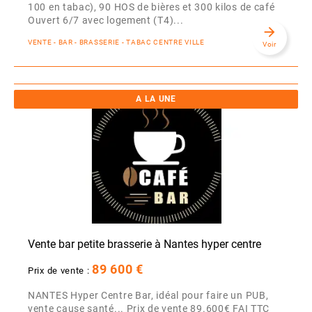
100 en tabac), 90 HOS de bières et 300 kilos de café
Ouvert 6/7 avec logement (T4)...
arrow_forward
VENTE - BAR - BRASSERIE - TABAC CENTRE VILLE
Voir
A LA UNE
Vente bar petite brasserie à Nantes hyper centre
89 600 €
Prix de vente :
NANTES Hyper Centre Bar, idéal pour faire un PUB,
vente cause santé... Prix de vente 89.600€ FAI TTC