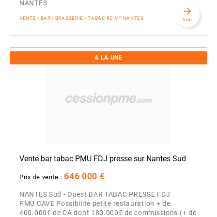
NANTES
arrow_forward
VENTE - BAR - BRASSERIE - TABAC 90 M² NANTES
Voir
A LA UNE
Vente bar tabac PMU FDJ presse sur Nantes Sud
646 000 €
Prix de vente :
NANTES Sud - Ouest BAR TABAC PRESSE FDJ
PMU CAVE Possibilité petite restauration + de
400.000€ de CA dont 180.000€ de commissions (+ de