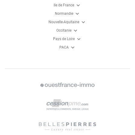
expand_more
Ile de France
expand_more
Normandie
expand_more
Nouvelle-Aquitaine
expand_more
Occitanie
expand_more
Pays de Loire
expand_more
PACA