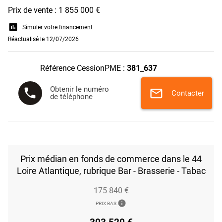
Prix de vente : 1 855 000 €
assessment
Simuler votre financement
Réactualisé le 12/07/2026
Référence CessionPME :
381_637
Obtenir le numéro
phone
mail
Contacter
de téléphone
Prix médian en fonds de commerce dans le 44
Loire Atlantique, rubrique Bar - Brasserie - Tabac
175 840 €
info
PRIX BAS