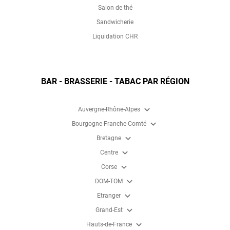
Salon de thé
Sandwicherie
Liquidation CHR
BAR - BRASSERIE - TABAC PAR RÉGION
expand_more
Auvergne-Rhône-Alpes
expand_more
Bourgogne-Franche-Comté
expand_more
Bretagne
expand_more
Centre
expand_more
Corse
expand_more
DOM-TOM
expand_more
Etranger
expand_more
Grand-Est
expand_more
Hauts-de-France