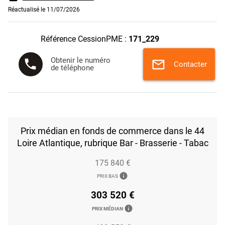
Réactualisé le 11/07/2026
Référence CessionPME :
171_229
Obtenir le numéro
phone
mail
Contacter
de téléphone
Prix médian en fonds de commerce dans le 44
Loire Atlantique, rubrique Bar - Brasserie - Tabac
175 840 €
info
PRIX BAS
303 520 €
info
PRIX MÉDIAN