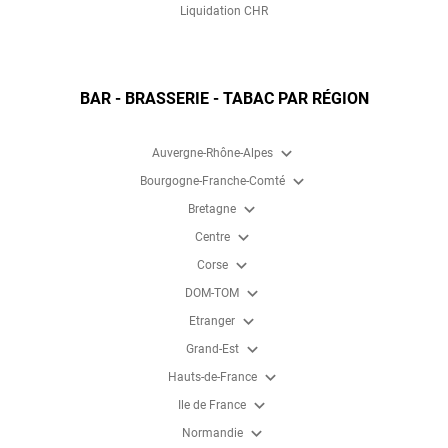
Liquidation CHR
BAR - BRASSERIE - TABAC PAR RÉGION
expand_more
Auvergne-Rhône-Alpes
expand_more
Bourgogne-Franche-Comté
expand_more
Bretagne
expand_more
Centre
expand_more
Corse
expand_more
DOM-TOM
expand_more
Etranger
expand_more
Grand-Est
expand_more
Hauts-de-France
expand_more
Ile de France
expand_more
Normandie