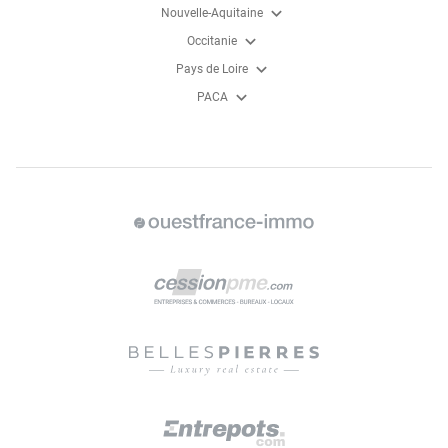
expand_more
Nouvelle-Aquitaine
expand_more
Occitanie
expand_more
Pays de Loire
expand_more
PACA