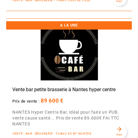
VENTE - BAR - BRASSERIE - TABAC CENTRE VILLE
Voir
A LA UNE
Vente bar petite brasserie à Nantes hyper centre
89 600 €
Prix de vente :
NANTES Hyper Centre Bar, idéal pour faire un PUB,
vente cause santé... Prix de vente 89.600€ FAI TTC
NANTES
arrow_forward
VENTE - BAR - BRASSERIE - TABAC 45 M² NANTES
Voir