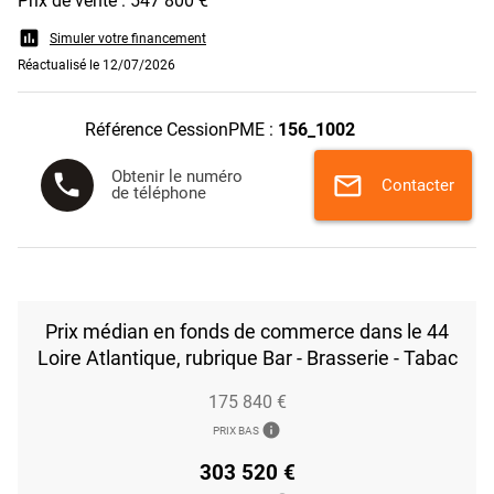
Prix de vente : 547 800 €
assessment
Simuler votre financement
Réactualisé le 12/07/2026
Référence CessionPME :
156_1002
Obtenir le numéro
phone
mail
Contacter
de téléphone
Prix médian en fonds de commerce dans le 44
Loire Atlantique, rubrique Bar - Brasserie - Tabac
175 840 €
info
PRIX BAS
303 520 €