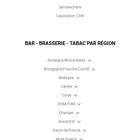
Sandwicherie
Liquidation CHR
BAR - BRASSERIE - TABAC PAR RÉGION
expand_more
Auvergne-Rhône-Alpes
expand_more
Bourgogne-Franche-Comté
expand_more
Bretagne
expand_more
Centre
expand_more
Corse
expand_more
DOM-TOM
expand_more
Etranger
expand_more
Grand-Est
expand_more
Hauts-de-France
expand_more
Ile de France