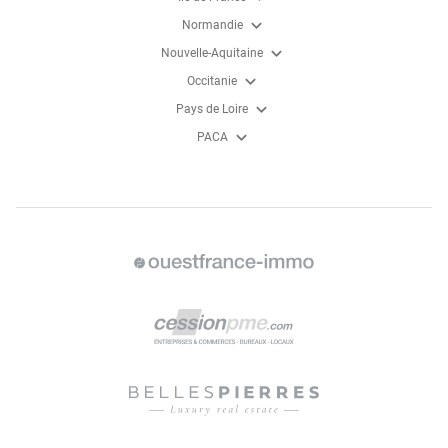
expand_more
Normandie
expand_more
Nouvelle-Aquitaine
expand_more
Occitanie
expand_more
Pays de Loire
expand_more
PACA