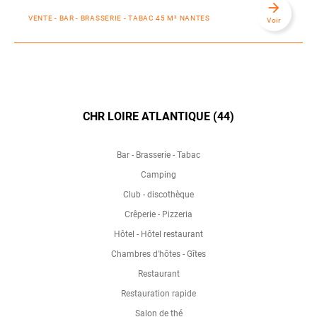
arrow_forward
VENTE - BAR - BRASSERIE - TABAC 45 M² NANTES
Voir
CHR LOIRE ATLANTIQUE (44)
Bar - Brasserie - Tabac
Camping
Club - discothèque
Crêperie - Pizzeria
Hôtel - Hôtel restaurant
Chambres d'hôtes - Gîtes
Restaurant
Restauration rapide
Salon de thé