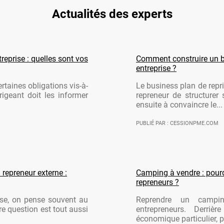
Actualités des experts
reprise : quelles sont vos
Comment construire un b
entreprise ?
rtaines obligations vis-à-
Le business plan de repri
rigeant doit les informer
repreneur de structurer 
ensuite à convaincre le...
PUBLIÉ PAR : CESSIONPME.COM
 repreneur externe :
Camping à vendre : pourqu
repreneurs ?
ise, on pense souvent au
Reprendre un campi
re question est tout aussi
entrepreneurs. Derriè
économique particulier, po