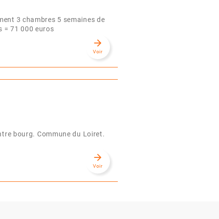
gement 3 chambres 5 semaines de
s = 71 000 euros
arrow_forward
Voir
Centre bourg. Commune du Loiret.
arrow_forward
Voir