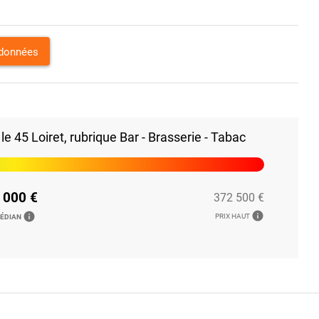
rdonnées
 45 Loiret, rubrique Bar - Brasserie - Tabac
 000 €
372 500 €
info
info
PRIX HAUT
MÉDIAN