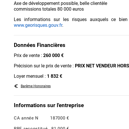
Axe de développement possible, belle clientèle
commissions totales 80 000 euros
Les informations sur les risques auxquels ce bien
www.georisques.gouv.fr
.
Données Financières
Prix de vente :
260 000 €
Précision sur le prix de vente :
PRIX NET VENDEUR HORS
Loyer mensuel :
1 832 €
euro_symbol
Barème Honoraires
Informations sur l'entreprise
CA année N
187000 €
RBE reconstitué
81 000 €