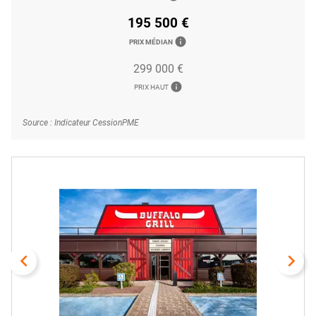
195 500 €
info
PRIX MÉDIAN
299 000 €
info
PRIX HAUT
Source : Indicateur CessionPME
navigate_before
navigate_next