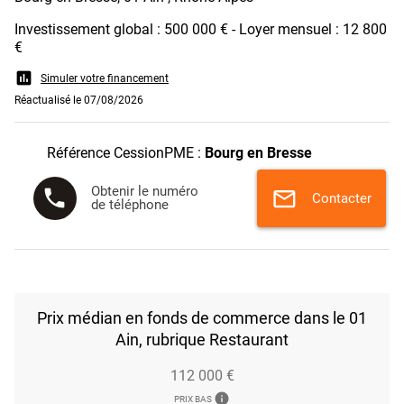
Investissement global : 500 000 € - Loyer mensuel : 12 800
€
assessment
Simuler votre financement
Réactualisé le 07/08/2026
Référence CessionPME :
Bourg en Bresse
Obtenir le numéro
phone
mail
Contacter
de téléphone
Prix médian en fonds de commerce dans le 01
Ain, rubrique Restaurant
112 000 €
info
PRIX BAS