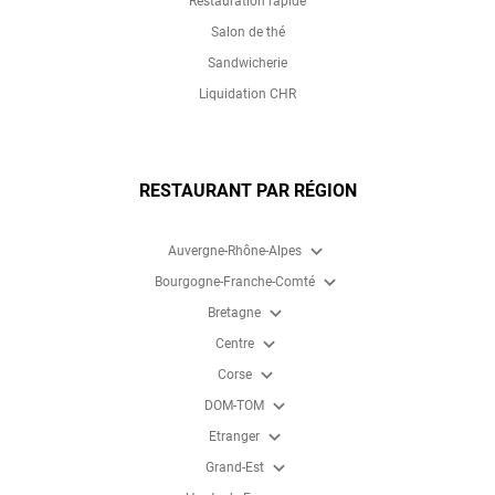
Restauration rapide
Salon de thé
Sandwicherie
Liquidation CHR
RESTAURANT PAR RÉGION
expand_more
Auvergne-Rhône-Alpes
expand_more
Bourgogne-Franche-Comté
expand_more
Bretagne
expand_more
Centre
expand_more
Corse
expand_more
DOM-TOM
expand_more
Etranger
expand_more
Grand-Est