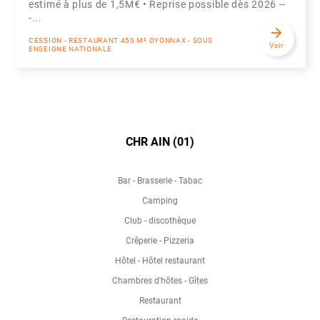
estimé à plus de 1,5M€ • Reprise possible dès 2026 --
-...
arrow_forward
CESSION - RESTAURANT 450 M² OYONNAX - SOUS
Voir
ENSEIGNE NATIONALE
CHR AIN (01)
Bar - Brasserie - Tabac
Camping
Club - discothèque
Crêperie - Pizzeria
Hôtel - Hôtel restaurant
Chambres d'hôtes - Gîtes
Restaurant