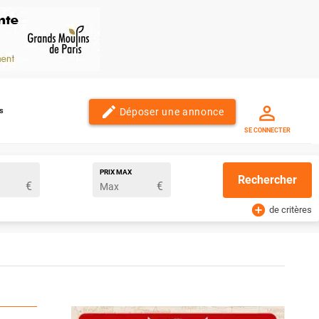
edit
Déposer une annonce
s
SE CONNECTER
PRIX MAX
Rechercher
€
€
add_circle
de critères