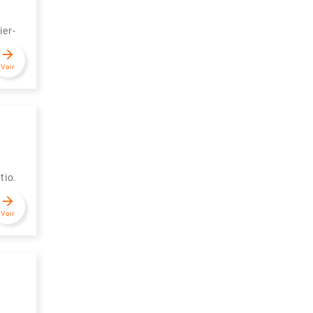
ier-
arrow_forward
Voir
tio.
arrow_forward
Voir