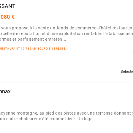
ASSANT
 080 €
 vous propose à la vente un fonds de commerce d'hôtel-restauran
xcellente réputation et d'une exploitation rentable. L'établissemen
rmes et parfaitement entreten...
 RESTAURANT 10 786 M² BOURG EN BRESSE
Sélect
onnax
yenne montagne, au pied des pistes avec une terrasse donnant 
e un cadre chaleureux été comme hiver. Un loge...