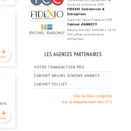
Votre expert en transaction de
fonds de commerce CHR
FIDEXIO Commerces &
Entreprises
Expert en Tabac Presse et CHR
Cabinet d'ANNECY
Réseau MICHEL SIMOND + de 10
000 offres commerces et
entreprises
arrow_forward
LES AGENCES PARTENAIRES
Voir
VOTRE TRANSACTION PRO
CABINET MICHEL SIMOND ANNECY
CABINET FOLLIET
Voir la liste complète
sur le département Ain (01)
dans
arrow_forward
Voir