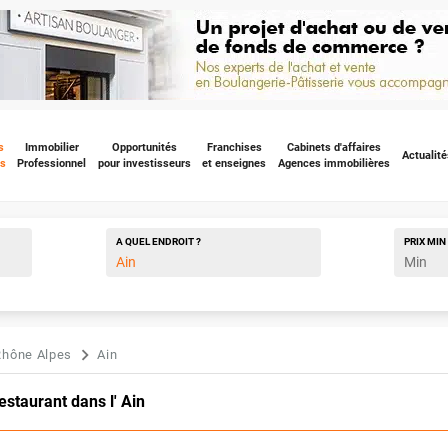
s
Immobilier
Opportunités
Franchises
Cabinets d'affaires
Actualité
s
Professionnel
pour investisseurs
et enseignes
Agences immobilières
A QUEL ENDROIT ?
PRIX
MIN
Rhône Alpes
Ain
staurant dans l' Ain