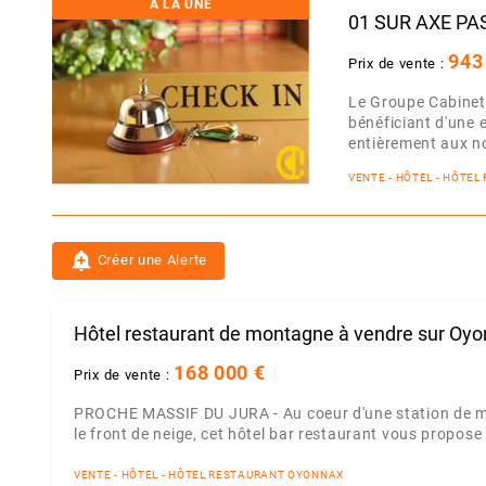
A LA UNE
01 SUR AXE P
943
Prix de vente :
Le Groupe Cabinet
bénéficiant d'une e
entièrement aux no
VENTE - HÔTEL - HÔTEL
add_alert
Créer une Alerte
Hôtel restaurant de montagne à vendre sur Oy
168 000 €
Prix de vente :
PROCHE MASSIF DU JURA - Au coeur d'une station de mo
le front de neige, cet hôtel bar restaurant vous propos
VENTE - HÔTEL - HÔTEL RESTAURANT OYONNAX