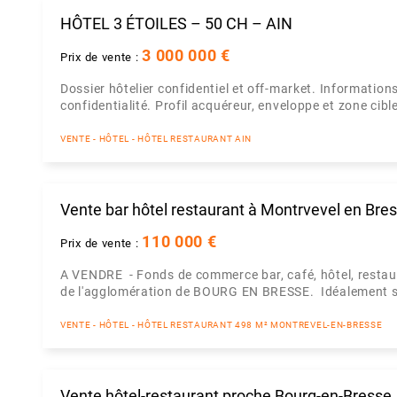
HÔTEL 3 ÉTOILES – 50 CH – AIN
3 000 000 €
Prix de vente :
Dossier hôtelier confidentiel et off-market. Informati
confidentialité. Profil acquéreur, enveloppe et zone cib
VENTE - HÔTEL - HÔTEL RESTAURANT AIN
Vente bar hôtel restaurant à Montrvevel en Bre
110 000 €
Prix de vente :
A VENDRE - Fonds de commerce bar, café, hôtel, resta
de l'agglomération de BOURG EN BRESSE. Idéalement situ
VENTE - HÔTEL - HÔTEL RESTAURANT 498 M² MONTREVEL-EN-BRESSE
Vente hôtel-restaurant proche Bourg-en-Bresse