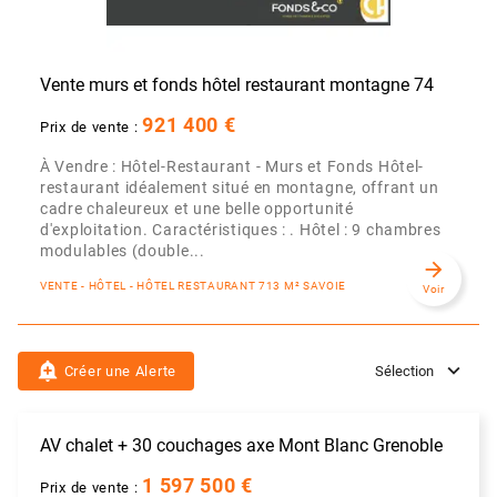
Vente murs et fonds hôtel restaurant montagne 74
921 400 €
Prix de vente :
À Vendre : Hôtel-Restaurant - Murs et Fonds Hôtel-
restaurant idéalement situé en montagne, offrant un
cadre chaleureux et une belle opportunité
d'exploitation. Caractéristiques : . Hôtel : 9 chambres
modulables (double...
arrow_forward
VENTE - HÔTEL - HÔTEL RESTAURANT 713 M² SAVOIE
Voir
add_alert
Créer une Alerte
Sélection
AV chalet + 30 couchages axe Mont Blanc Grenoble
1 597 500 €
Prix de vente :