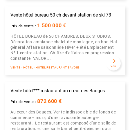
Vente hôtel bureau 50 ch devant station de ski 73
1 500 000 €
Prix de vente :
HÔTEL BUREAU de 50 CHAMBRES, DEUX STUDIOS.
Décoration ambiance chalet de montagne, en bon état
général Affaire saisonnière Hiver + été Emplacement
N° 1 centre station. Chiffre d'affaires en progression
constante. VALOR...
arrow_forward
Voir
VENTE - HÔTEL - HÔTEL RESTAURANT SAVOIE
Vente hôtel*** restaurant au cœur des Bauges
872 600 €
Prix de vente :
Au cœur des Bauges, Vente indissociable de fonds de
commerce + murs, d'une ravissante auberge-
restaurant. Le restaurant est composé d'une salle de
restauration, et une salle bar et petit-déjeuner pour