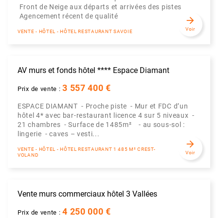
Front de Neige aux départs et arrivées des pistes
Agencement récent de qualité
arrow_forward
Voir
VENTE - HÔTEL - HÔTEL RESTAURANT SAVOIE
AV murs et fonds hôtel **** Espace Diamant
3 557 400 €
Prix de vente :
ESPACE DIAMANT - Proche piste - Mur et FDC d’un
hôtel 4* avec bar-restaurant licence 4 sur 5 niveaux -
21 chambres - Surface de 1485m² - au sous-sol :
lingerie - caves – vesti...
arrow_forward
VENTE - HÔTEL - HÔTEL RESTAURANT 1 485 M² CREST-
Voir
VOLAND
Vente murs commerciaux hôtel 3 Vallées
4 250 000 €
Prix de vente :