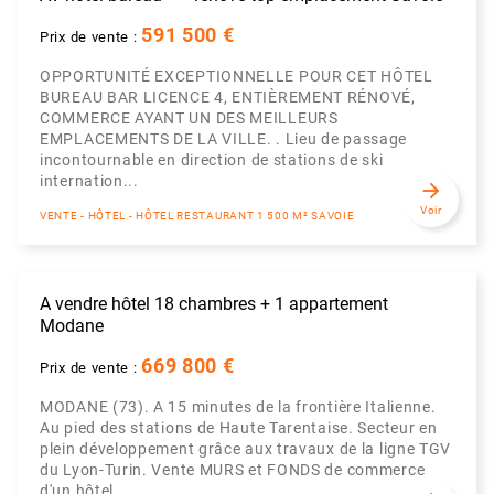
591 500 €
Prix de vente :
OPPORTUNITÉ EXCEPTIONNELLE POUR CET HÔTEL
BUREAU BAR LICENCE 4, ENTIÈREMENT RÉNOVÉ,
COMMERCE AYANT UN DES MEILLEURS
EMPLACEMENTS DE LA VILLE. . Lieu de passage
incontournable en direction de stations de ski
internation...
arrow_forward
Voir
VENTE - HÔTEL - HÔTEL RESTAURANT 1 500 M² SAVOIE
A vendre hôtel 18 chambres + 1 appartement
Modane
669 800 €
Prix de vente :
MODANE (73). A 15 minutes de la frontière Italienne.
Au pied des stations de Haute Tarentaise. Secteur en
plein développement grâce aux travaux de la ligne TGV
du Lyon-Turin. Vente MURS et FONDS de commerce
d'un hôtel ...