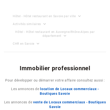
expand_more
Hôtel - Hôtel restaurant en Savoie par ville
expand_more
Activités similaires
Hôtel - Hôtel restaurant en Auvergne-Rhône-Alpes par
expand_more
département
expand_more
CHR en Savoie
Immobilier professionnel
Pour développer ou démarrer votre affaire consultez aussi :
Les annonces de
location de Locaux commerciaux -
Boutiques Savoie
Les annonces de
vente de Locaux commerciaux - Boutiques
Savoie