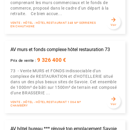
comprenant les murs commerciaux et le fonds de
commerce, proposé dans le cadre d'un départ à la
retraite. Ce bien accue...
arrow_forward
VENTE - HÔTEL - HÔTEL RESTAURANT 348 M² SERRIERES
Voir
EN CHAUTAGNE
AV murs et fonds complexe hôtel restauration 73
9 326 400 €
Prix de vente :
73 - Vente MURS et FONDS indissociable d'un
complexe de RESTAURATION et d'HOTELLERIE situé
dans un des plus beaux sites de Savoie. Cet ensemble
de 1000m² de bâti sur 1500m² de terrain est composé
d'une BRASSERIE ...
arrow_forward
VENTE - HÔTEL - HÔTEL RESTAURANT 1 064 M²
Voir
CHAMBÉRY
AV hôtel bureau *** rénové top emplacement Savoie