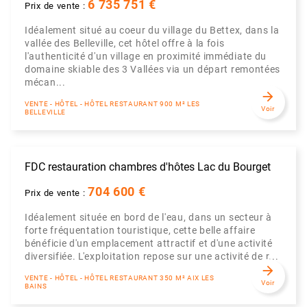
6 735 751 €
Prix de vente :
Idéalement situé au coeur du village du Bettex, dans la
vallée des Belleville, cet hôtel offre à la fois
l'authenticité d'un village en proximité immédiate du
domaine skiable des 3 Vallées via un départ remontées
mécan...
arrow_forward
VENTE - HÔTEL - HÔTEL RESTAURANT 900 M² LES
Voir
BELLEVILLE
FDC restauration chambres d'hôtes Lac du Bourget
704 600 €
Prix de vente :
Idéalement située en bord de l'eau, dans un secteur à
forte fréquentation touristique, cette belle affaire
bénéficie d'un emplacement attractif et d'une activité
diversifiée. L'exploitation repose sur une activité de r...
arrow_forward
VENTE - HÔTEL - HÔTEL RESTAURANT 350 M² AIX LES
Voir
BAINS