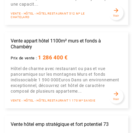
une capacit...
arrow_forward
VENTE - HÔTEL - HÔTEL RESTAURANT 512 M² LE
Voir
CHATELARD
Vente appart hôtel 1100m² murs et fonds à
Chambéry
1 286 400 €
Prix de vente :
Hôtel de charme avec restaurant ou pas et vue
panoramique sur les montagnes Murs et fonds
indissociable 1 590 000Euros Dans un environnement
exceptionnel, découvrez cet hôtel de caractère
composé de plusieurs apparteme...
arrow_forward
Voir
VENTE - HÔTEL - HÔTEL RESTAURANT 1 170 M² SAVOIE
Vente hôtel emp stratégique et fort potentiel 73