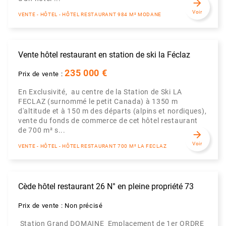
arrow_forward
Voir
VENTE - HÔTEL - HÔTEL RESTAURANT 984 M² MODANE
Vente hôtel restaurant en station de ski la Féclaz
235 000 €
Prix de vente :
En Exclusivité, au centre de la Station de Ski LA
FECLAZ (surnommé le petit Canada) à 1350 m
d'altitude et à 150 m des départs (alpins et nordiques),
vente du fonds de commerce de cet hôtel restaurant
de 700 m² s...
arrow_forward
Voir
VENTE - HÔTEL - HÔTEL RESTAURANT 700 M² LA FECLAZ
Cède hôtel restaurant 26 N° en pleine propriété 73
Prix de vente : Non précisé
Station Grand DOMAINE Emplacement de 1er ORDRE