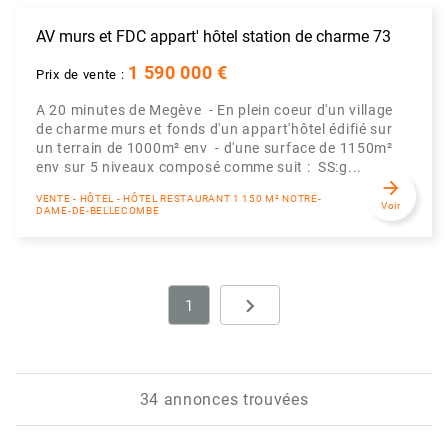
AV murs et FDC appart' hôtel station de charme 73
1 590 000 €
Prix de vente :
A 20 minutes de Megève - En plein coeur d'un village
de charme murs et fonds d'un appart'hôtel édifié sur
un terrain de 1000m² env - d'une surface de 1150m²
env sur 5 niveaux composé comme suit : SS:g...
arrow_forward
VENTE - HÔTEL - HÔTEL RESTAURANT 1 150 M² NOTRE-
Voir
DAME-DE-BELLECOMBE
navigate_next
1
Next
34 annonces trouvées