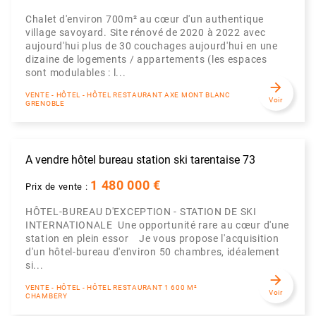
Chalet d'environ 700m² au cœur d'un authentique
village savoyard. Site rénové de 2020 à 2022 avec
aujourd'hui plus de 30 couchages aujourd'hui en une
dizaine de logements / appartements (les espaces
sont modulables : l...
arrow_forward
VENTE - HÔTEL - HÔTEL RESTAURANT AXE MONT BLANC
Voir
GRENOBLE
A vendre hôtel bureau station ski tarentaise 73
1 480 000 €
Prix de vente :
HÔTEL-BUREAU D'EXCEPTION - STATION DE SKI
INTERNATIONALE Une opportunité rare au cœur d'une
station en plein essor Je vous propose l'acquisition
d'un hôtel-bureau d'environ 50 chambres, idéalement
si...
arrow_forward
VENTE - HÔTEL - HÔTEL RESTAURANT 1 600 M²
Voir
CHAMBERY