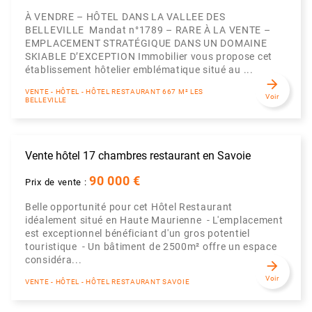
À VENDRE – HÔTEL DANS LA VALLEE DES
BELLEVILLE Mandat n°1789 – RARE À LA VENTE –
EMPLACEMENT STRATÉGIQUE DANS UN DOMAINE
SKIABLE D’EXCEPTION Immobilier vous propose cet
établissement hôtelier emblématique situé au ...
arrow_forward
VENTE - HÔTEL - HÔTEL RESTAURANT 667 M² LES
Voir
BELLEVILLE
Vente hôtel 17 chambres restaurant en Savoie
90 000 €
Prix de vente :
Belle opportunité pour cet Hôtel Restaurant
idéalement situé en Haute Maurienne - L'emplacement
est exceptionnel bénéficiant d'un gros potentiel
touristique - Un bâtiment de 2500m² offre un espace
considéra...
arrow_forward
Voir
VENTE - HÔTEL - HÔTEL RESTAURANT SAVOIE