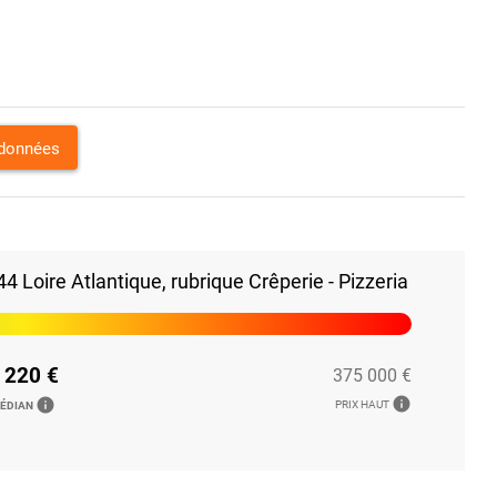
rdonnées
 Loire Atlantique, rubrique Crêperie - Pizzeria
 220 €
375 000 €
info
info
PRIX HAUT
MÉDIAN