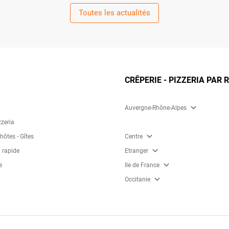
Toutes les actualités
CRÊPERIE - PIZZERIA PAR 
expand_more
Auvergne-Rhône-Alpes
zzeria
expand_more
ôtes - Gîtes
Centre
expand_more
 rapide
Etranger
expand_more
e
Ile de France
expand_more
Occitanie