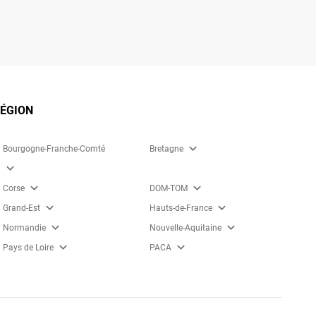
RÉGION
expand_more
Bourgogne-Franche-Comté
Bretagne
expand_more
expand_more
expand_more
Corse
DOM-TOM
expand_more
expand_more
Grand-Est
Hauts-de-France
expand_more
expand_more
Normandie
Nouvelle-Aquitaine
expand_more
expand_more
Pays de Loire
PACA