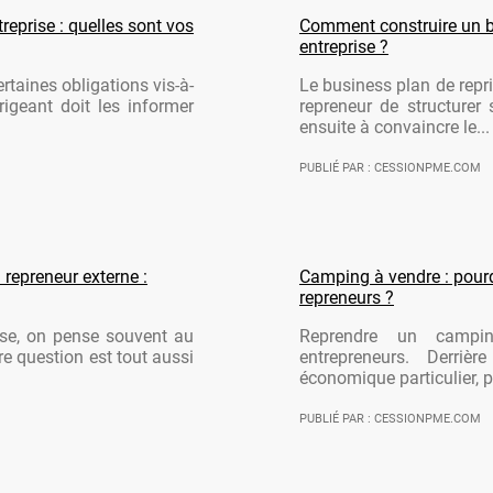
reprise : quelles sont vos
Comment construire un b
entreprise ?
rtaines obligations vis-à-
Le business plan de repri
rigeant doit les informer
repreneur de structurer 
ensuite à convaincre le...
PUBLIÉ PAR : CESSIONPME.COM
 repreneur externe :
Camping à vendre : pourqu
repreneurs ?
ise, on pense souvent au
Reprendre un campi
re question est tout aussi
entrepreneurs. Derriè
économique particulier, po
PUBLIÉ PAR : CESSIONPME.COM