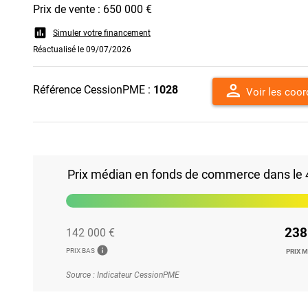
Prix de vente : 650 000 €
assessment
Simuler votre financement
Réactualisé le 09/07/2026
person
Référence CessionPME :
1028
Voir les coo
Prix médian en fonds de commerce dans le 44
238
142 000 €
info
PRIX BAS
PRIX 
Source : Indicateur CessionPME