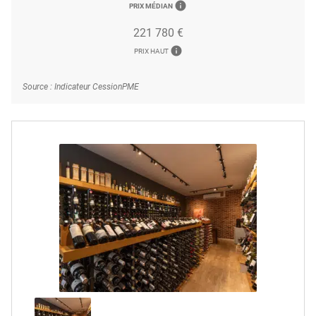
info
PRIX MÉDIAN
221 780 €
info
PRIX HAUT
Source : Indicateur CessionPME