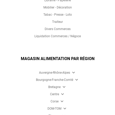
Librairie - Papeterie
Mobilier - Décoration
Tabac - Presse - Loto
Traiteur
Divers Commerces
Liquidation Commerces / Négoce
MAGASIN ALIMENTATION PAR RÉGION
expand_more
Auvergne-Rhône-Alpes
expand_more
Bourgogne-Franche-Comté
expand_more
Bretagne
expand_more
Centre
expand_more
Corse
expand_more
DOM-TOM