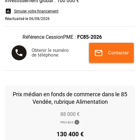
Investissement global : 100 000 €
assessment
Simuler votre financement
Réactualisé le 06/08/2026
Référence CessionPME :
FC85-2026
Obtenir le numéro
phone
mail
Contacter
de téléphone
Prix médian en fonds de commerce dans le 85
Vendée, rubrique Alimentation
88 000 €
info
PRIX BAS
130 400 €