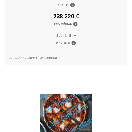
info
PRIX BAS
238 220 €
info
PRIX MÉDIAN
375 000 €
info
PRIX HAUT
Source : Indicateur CessionPME