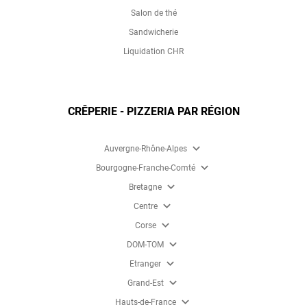
Salon de thé
Sandwicherie
Liquidation CHR
CRÊPERIE - PIZZERIA PAR RÉGION
expand_more
Auvergne-Rhône-Alpes
expand_more
Bourgogne-Franche-Comté
expand_more
Bretagne
expand_more
Centre
expand_more
Corse
expand_more
DOM-TOM
expand_more
Etranger
expand_more
Grand-Est
expand_more
Hauts-de-France