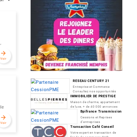
,
arrow_forward
Voir
RESEAU CENTURY 21
Entreprise et Commerce
Consultez nos opportunités
IMMOBILIER DE PRESTIGE
Maison de charme, appartement
le
de luxe, + de 40 000 annonces
Bpifrance Transmission
arrow_forward
Cessions et Reprises
d'entreprises
Voir
Transaction Café Conseil
Votre expert en transaction de