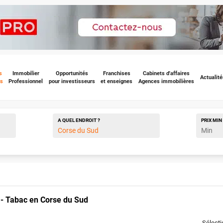
s
Immobilier
Opportunités
Franchises
Cabinets d'affaires
Actualité
s
Professionnel
pour investisseurs
et enseignes
Agences immobilières
A QUEL ENDROIT ?
PRIX
MIN
 - Tabac en Corse du Sud
Sélect