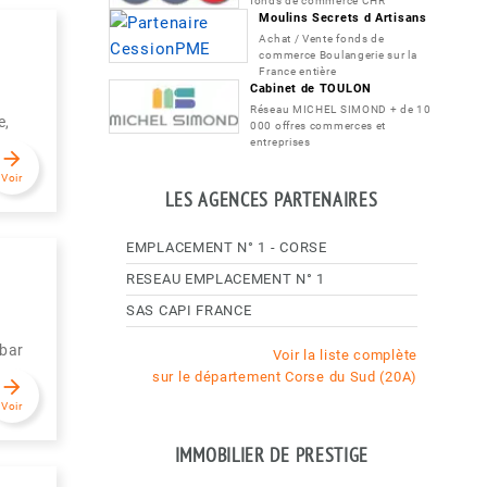
fonds de commerce CHR
Moulins Secrets d Artisans
Achat / Vente fonds de
commerce Boulangerie sur la
France entière
Cabinet de TOULON
Réseau MICHEL SIMOND + de 10
e,
000 offres commerces et
entreprises
arrow_forward
Voir
LES AGENCES PARTENAIRES
EMPLACEMENT N° 1 - CORSE
RESEAU EMPLACEMENT N° 1
SAS CAPI FRANCE
 bar
Voir la liste complète
sur le département Corse du Sud (20A)
arrow_forward
Voir
IMMOBILIER DE PRESTIGE