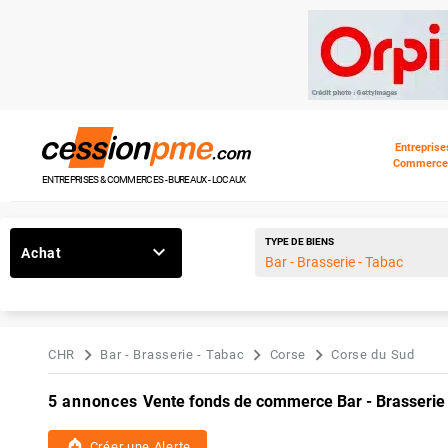
Entreprise
Commerce
ENTREPRISES & COMMERCES - BUREAUX - LOCAUX
TYPE DE BIENS
Achat
CHR
Bar - Brasserie - Tabac
Corse
Corse du Sud
5 annonces
Vente fonds de commerce Bar - Brasserie
add_alert
Créer une Alerte