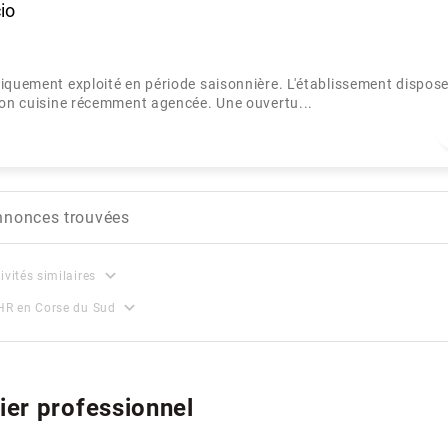
io
iquement exploité en période saisonnière. L'établissement dispos
tion cuisine récemment agencée. Une ouvertu...
nnonces trouvées
expand_more
ivités similaires
expand_more
HR en Corse du Sud
ier professionnel