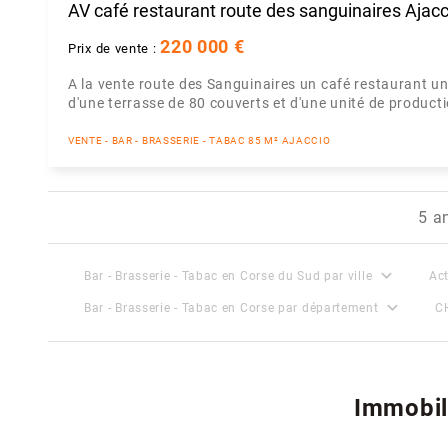
AV café restaurant route des sanguinaires Ajacc
220 000 €
Prix de vente :
A la vente route des Sanguinaires un café restaurant un
d'une terrasse de 80 couverts et d'une unité de produc
VENTE - BAR - BRASSERIE - TABAC 85 M² AJACCIO
5 a
expand_more
Bar - Brasserie - Tabac en Corse du Sud par ville
Act
expand_more
Bar - Brasserie - Tabac en Corse par département
C
Immobil