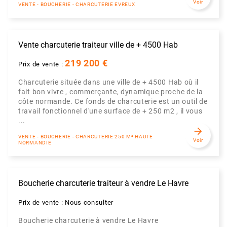
Voir
VENTE - BOUCHERIE - CHARCUTERIE EVREUX
Vente charcuterie traiteur ville de + 4500 Hab
219 200 €
Prix de vente :
Charcuterie située dans une ville de + 4500 Hab où il
fait bon vivre , commerçante, dynamique proche de la
côte normande. Ce fonds de charcuterie est un outil de
travail fonctionnel d'une surface de + 250 m2 , il vous
...
arrow_forward
VENTE - BOUCHERIE - CHARCUTERIE 250 M² HAUTE
Voir
NORMANDIE
Boucherie charcuterie traiteur à vendre Le Havre
Prix de vente : Nous consulter
Boucherie charcuterie à vendre Le Havre