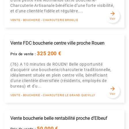
d'une petite ville Normande cette Boucherie-
Charcuterie Artisanale bénéficie d’une forte visibilité,
et d'une clientèle fidèle et régulière....
arrow_forward
Voir
VENTE - BOUCHERIE - CHARCUTERIE BROGLIE
Vente FDC boucherie centre ville proche Rouen
325 200 €
Prix de vente :
(76) A 10 minutes de ROUEN! Belle opportunité
d'acquérir une boucherie/charcuterie traditionnelle,
idéalement située en plein centre ville, bénéficiant
d'une clientèle diversifiée (résidents, employés de
bureau) et d'u...
arrow_forward
Voir
VENTE - BOUCHERIE - CHARCUTERIE LE GRAND QUEVILLY
Vente boucherie belle rentabilité proche d’Elbeuf
50 000 €