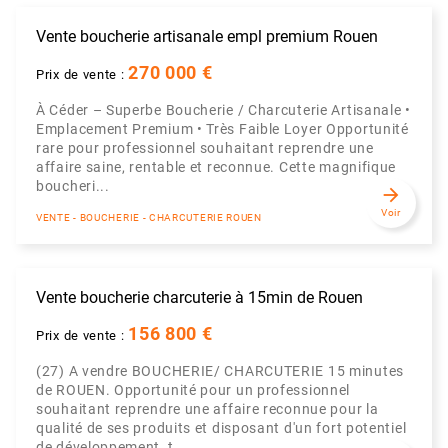
Vente boucherie artisanale empl premium Rouen
270 000 €
Prix de vente :
À Céder – Superbe Boucherie / Charcuterie Artisanale •
Emplacement Premium • Très Faible Loyer Opportunité
rare pour professionnel souhaitant reprendre une
affaire saine, rentable et reconnue. Cette magnifique
boucheri...
arrow_forward
Voir
VENTE - BOUCHERIE - CHARCUTERIE ROUEN
Vente boucherie charcuterie à 15min de Rouen
156 800 €
Prix de vente :
(27) A vendre BOUCHERIE/ CHARCUTERIE 15 minutes
de ROUEN. Opportunité pour un professionnel
souhaitant reprendre une affaire reconnue pour la
qualité de ses produits et disposant d'un fort potentiel
de développement, t...