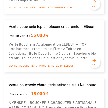
arrow_forward
Voir
VENTE - BOUCHERIE - CHARCUTERIE BOURG ACHARD
Vente boucherie top emplacement premium Elbeuf
56 000 €
Prix de vente :
Vente Boucherie Agglomération ELBEUF – TOP
Emplacement Premium, Chiffre d'Affaires en
évolution... Belle Opportunité à saisir ! Boucherie bien
établie, située dans un quartier dynamique, offr...
arrow_forward
Voir
VENTE - BOUCHERIE - CHARCUTERIE 120 M² ELBEUF
Vente boucherie charcuterie artisanale au Neubourg
15 000 €
Prix de vente :
À VENDRE – BOUCHERIE CHARCUTERIE ARTISANALE
– EMPLACEMENT N°1 Fonds de commerce Boucherie