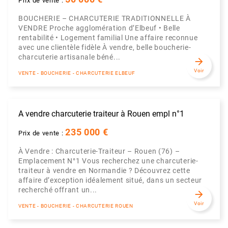
Prix de vente :
BOUCHERIE – CHARCUTERIE TRADITIONNELLE À
VENDRE Proche agglomération d’Elbeuf • Belle
rentabilité • Logement familial Une affaire reconnue
avec une clientèle fidèle À vendre, belle boucherie-
charcuterie artisanale béné...
arrow_forward
Voir
VENTE - BOUCHERIE - CHARCUTERIE ELBEUF
A vendre charcuterie traiteur à Rouen empl n°1
235 000 €
Prix de vente :
À Vendre : Charcuterie-Traiteur – Rouen (76) –
Emplacement N°1 Vous recherchez une charcuterie-
traiteur à vendre en Normandie ? Découvrez cette
affaire d’exception idéalement situé, dans un secteur
recherché offrant un...
arrow_forward
Voir
VENTE - BOUCHERIE - CHARCUTERIE ROUEN