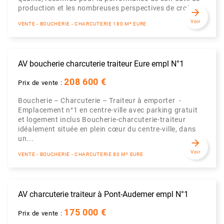
production et les nombreuses perspectives de croiss...
arrow_forward
Voir
VENTE - BOUCHERIE - CHARCUTERIE 180 M² EURE
AV boucherie charcuterie traiteur Eure empl N°1
208 600 €
Prix de vente :
Boucherie – Charcuterie – Traiteur à emporter -
Emplacement n°1 en centre-ville avec parking gratuit
et logement inclus Boucherie-charcuterie-traiteur
idéalement située en plein cœur du centre-ville, dans
un...
arrow_forward
Voir
VENTE - BOUCHERIE - CHARCUTERIE 80 M² EURE
AV charcuterie traiteur à Pont-Audemer empl N°1
175 000 €
Prix de vente :