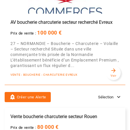
AV boucherie charcuterie secteur recherché Evreux
100 000 €
Prix de vente :
27 – NORMANDIE – Boucherie – Charcuterie – Volaille
– Secteur recherché Située dans une ville
commerçante très prisée de la Normandie
L’établissement bénéficie d’un Emplacement Premium ,
garantissant un flux régulier d...
arrow_forward
VENTE - BOUCHERIE - CHARCUTERIE EVREUX
Voir
add_alert
Créer une Alerte
Sélection
Vente boucherie charcuterie secteur Rouen
80 000 €
Prix de vente :