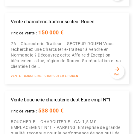
Vente charcuterie-traiteur secteur Rouen
150 000 €
Prix de vente :
76 - Charcuterie-Traiteur – SECTEUR ROUEN Vous
recherchez une Charcuterie-Traiteur à vendre en
Normandie ? Découvrez cette Affaire d’Exception
idéalement situé, région de Rouen. Sa réputation et sa
clientèle fidè...
arrow_forward
Voir
VENTE - BOUCHERIE - CHARCUTERIE ROUEN
Vente boucherie charcuterie dept Eure empl N°1
538 000 €
Prix de vente :
BOUCHERIE – CHARCUTERIE– CA: 1,5 M€ -
EMPLACEMENT N°1 - PARKING Entreprise de grande
qualité, reconnue pour la performance de son outil de