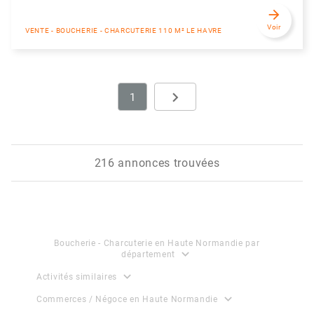
arrow_forward
Voir
VENTE - BOUCHERIE - CHARCUTERIE 110 M² LE HAVRE
navigate_next
1
Next
216 annonces trouvées
Boucherie - Charcuterie en Haute Normandie par
expand_more
département
expand_more
Activités similaires
expand_more
Commerces / Négoce en Haute Normandie