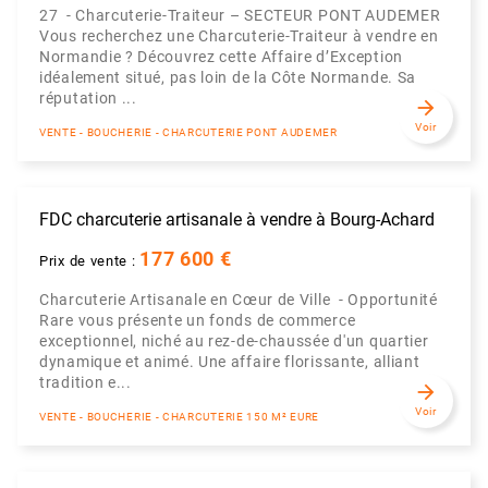
27 - Charcuterie-Traiteur – SECTEUR PONT AUDEMER
Vous recherchez une Charcuterie-Traiteur à vendre en
Normandie ? Découvrez cette Affaire d’Exception
idéalement situé, pas loin de la Côte Normande. Sa
réputation ...
arrow_forward
Voir
VENTE - BOUCHERIE - CHARCUTERIE PONT AUDEMER
FDC charcuterie artisanale à vendre à Bourg-Achard
177 600 €
Prix de vente :
Charcuterie Artisanale en Cœur de Ville - Opportunité
Rare vous présente un fonds de commerce
exceptionnel, niché au rez-de-chaussée d'un quartier
dynamique et animé. Une affaire florissante, alliant
tradition e...
arrow_forward
Voir
VENTE - BOUCHERIE - CHARCUTERIE 150 M² EURE