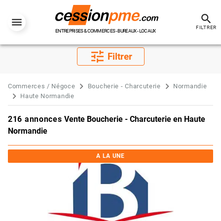
search
FILTRER
ENTREPRISES & COMMERCES - BUREAUX - LOCAUX
tune
Filtrer
Commerces / Négoce
Boucherie - Charcuterie
Normandie
Haute Normandie
216 annonces
Vente Boucherie - Charcuterie en Haute
Normandie
A LA UNE