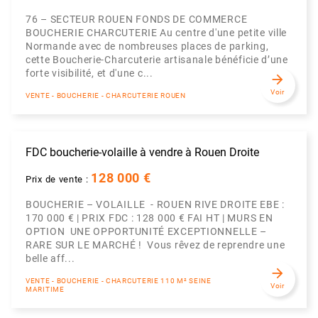
76 – SECTEUR ROUEN FONDS DE COMMERCE
BOUCHERIE CHARCUTERIE Au centre d'une petite ville
Normande avec de nombreuses places de parking,
cette Boucherie-Charcuterie artisanale bénéficie d’une
forte visibilité, et d'une c...
arrow_forward
Voir
VENTE - BOUCHERIE - CHARCUTERIE ROUEN
FDC boucherie-volaille à vendre à Rouen Droite
128 000 €
Prix de vente :
BOUCHERIE – VOLAILLE - ROUEN RIVE DROITE EBE :
170 000 € | PRIX FDC : 128 000 € FAI HT | MURS EN
OPTION UNE OPPORTUNITÉ EXCEPTIONNELLE –
RARE SUR LE MARCHÉ ! Vous rêvez de reprendre une
belle aff...
arrow_forward
VENTE - BOUCHERIE - CHARCUTERIE 110 M² SEINE
Voir
MARITIME