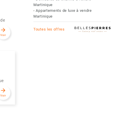
Martinique
-
Appartements de luxe à vendre
Martinique
 de
arrow_forward
Toutes les offres
Voir
ue
arrow_forward
Voir