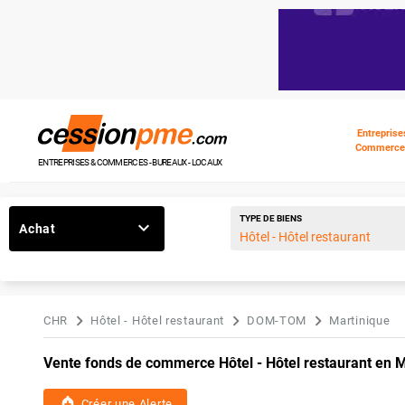
Entreprise
Commerce
ENTREPRISES & COMMERCES - BUREAUX - LOCAUX
TYPE DE BIENS
Achat
CHR
Hôtel - Hôtel restaurant
DOM-TOM
Martinique
Vente fonds de commerce Hôtel - Hôtel restaurant en M
add_alert
Créer une Alerte