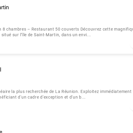
rtin
in 8 chambres – Restaurant 50 couverts Découvrez cette magnifiq
itué sur l’île de Saint-Martin, dans un envi...
l
lnéaire la plus recherchée de La Réunion. Exploitez immédiatement
iciant d'un cadre d'exception et d'un b...
re