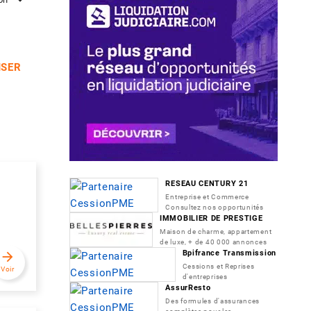
ISER
RESEAU CENTURY 21
Entreprise et Commerce
Consultez nos opportunités
IMMOBILIER DE PRESTIGE
Maison de charme, appartement
de luxe, + de 40 000 annonces
Bpifrance Transmission
arrow_forward
Cessions et Reprises
Voir
d'entreprises
AssurResto
Des formules d'assurances