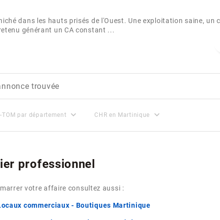
niché dans les hauts prisés de l'Ouest. Une exploitation saine, un 
ntretenu générant un CA constant ...
annonce trouvée
expand_more
expand_more
OM-TOM par département
CHR en Martinique
ier professionnel
arrer votre affaire consultez aussi :
 Locaux commerciaux - Boutiques Martinique