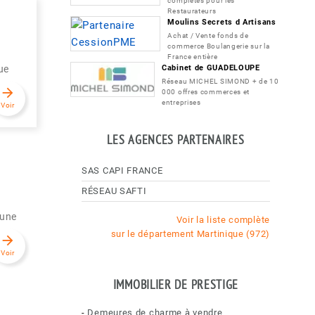
complètes pour les
Restaurateurs
Moulins Secrets d Artisans
Achat / Vente fonds de
commerce Boulangerie sur la
France entière
Cabinet de GUADELOUPE
ue
Réseau MICHEL SIMOND + de 10
arrow_forward
000 offres commerces et
entreprises
Voir
LES AGENCES PARTENAIRES
SAS CAPI FRANCE
RÉSEAU SAFTI
 une
Voir la liste complète
sur le département Martinique (972)
arrow_forward
Voir
IMMOBILIER DE PRESTIGE
-
Demeures de charme à vendre