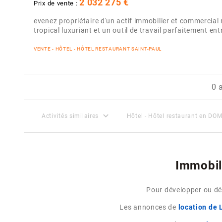
2 032 275 €
Prix de vente :
evenez propriétaire d'un actif immobilier et commercial 
tropical luxuriant et un outil de travail parfaitement e
VENTE - HÔTEL - HÔTEL RESTAURANT SAINT-PAUL
0 
expand_more
Activités similaires
Hôtel - Hôtel restaurant en D
Immobil
Pour développer ou dém
Les annonces de
location de