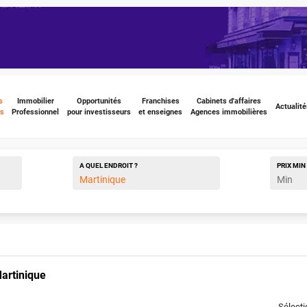
s
Immobilier
Opportunités
Franchises
Cabinets d'affaires
Actualité
s
Professionnel
pour investisseurs
et enseignes
Agences immobilières
A QUEL ENDROIT ?
PRIX
MIN
artinique
Sélect