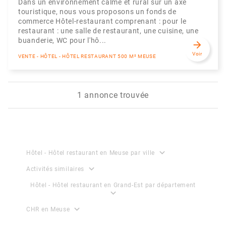
Dans un environnement calme et rural sur un axe
touristique, nous vous proposons un fonds de
commerce Hôtel-restaurant comprenant : pour le
restaurant : une salle de restaurant, une cuisine, une
buanderie, WC pour l'hô...
arrow_forward
Voir
VENTE - HÔTEL - HÔTEL RESTAURANT 500 M² MEUSE
1 annonce trouvée
expand_more
Hôtel - Hôtel restaurant en Meuse par ville
expand_more
Activités similaires
Hôtel - Hôtel restaurant en Grand-Est par département
expand_more
expand_more
CHR en Meuse