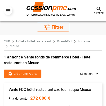
search
FILTRER
ENTREPRISES & COMMERCES - BUREAUX - LOCAUX
tune
Filtrer
CHR
Hôtel - Hôtel restaurant
Grand-Est
Lorraine
Meuse
1 annonce
Vente fonds de commerce Hôtel - Hôtel
restaurant en Meuse
add_alert
Créer une Alerte
Sélection
Vente FDC hôtel-restaurant axe touristique Meuse
272 000 €
Prix de vente :