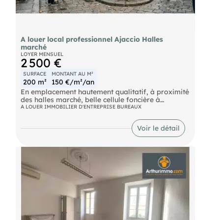
A louer local professionnel Ajaccio Halles
marché
LOYER MENSUEL
2 500 €
SURFACE
MONTANT AU M²
200 m²
150 €/m²/an
En emplacement hautement qualitatif, à proximité
des halles marché, belle cellule foncière à
destination d’activités professionnelles. Un
A LOUER IMMOBILIER D'ENTREPRISE BUREAUX
environnement de premier choix pour architectes,
assureurs ou encore professions juridiques ; un
Voir le détail
must en termes d’adresse pour toute profession
libérale. Locaux à disponibilité octobre 2026
Dossier complet sur rendez-vous agence