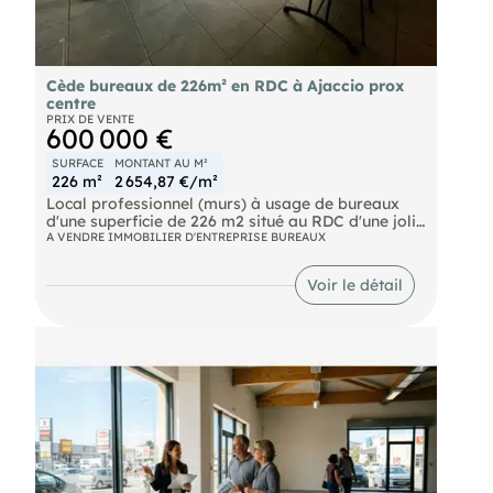
Cède bureaux de 226m² en RDC à Ajaccio prox
centre
PRIX DE VENTE
600 000 €
SURFACE
MONTANT AU M²
226 m²
2 654,87 €/m²
Local professionnel (murs) à usage de bureaux
d'une superficie de 226 m2 situé au RDC d'une jolie
résidence arborée à deux pas du centre-ville
A VENDRE IMMOBILIER D'ENTREPRISE BUREAUX
d'Ajaccio. Excellent état général, tout est aux
normes. Parking.
Voir le détail
Honoraires à la charge du vendeur
sur place EI
- inscrit au RSAC d'AJACCIO n° 528 415 417
Selon l'article L.561.5 du Code Monétaire et
Financier, pour l'organisation de la visite, la
présentation d'une pièce d'identité vous sera
demandée.
Les informations sur les risques auxquels ce bien
est exposé sont disponibles sur le site Géorisques :