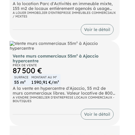
A la location Parc d'Activités en immeuble mixte,
155 m2 de locaux entièrement agencés à usage
commercial, libéral et/ou administratif.
A LOUER IMMOBILIER D'ENTREPRISE IMMEUBLES COMMERCIAUX
/ MIXTES
Emplacement et visibilité premium. Parking dédié.
Très bel environnement commercial : franchises
nationales, pharmacie, bureaux paramédical,
Voir le détail
espace bien être, entreprise du BTP et de
l’immobilier…. Au cœur de la zone entrepreneuriale
du Grand Ajaccio, un espace de très belle facture
consacré au développement de votre activité.
Dossier complet en agence.
Vente murs commerciaux 55m² à Ajaccio
hypercentre
PRIX DE VENTE
87 500 €
SURFACE
MONTANT AU M²
55 m²
1 590,91 €/m²
A la vente en hypercentre d'Ajaccio, 55 m2 de
murs commerciaux libres. Valeur locative de 8000
euros annuels HC.HT
A VENDRE IMMOBILIER D'ENTREPRISE LOCAUX COMMERCIAUX -
BOUTIQUES
- rentabilité +9% Idéal primo investisseur Dossier
complet sur rendez-vous agence uniquement.
Voir le détail