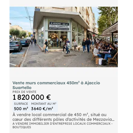
agence
Vente murs commerciaux 450m² à Ajaccio
Suartello
PRIX DE VENTE
1 820 000 €
SURFACE
MONTANT AU M²
500 m²
3 640 €/m²
À vendre local commercial de 450 m², situé au
cœur des différents pôles d’activités de Mezzavia.
Vente murs libres Emplacement stratégique avec
A VENDRE IMMOBILIER D'ENTREPRISE LOCAUX COMMERCIAUX -
BOUTIQUES
forte visibilité Zone commerciale dynamique et