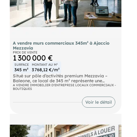
A vendre murs commerciaux 345m² à Ajaccio
Mezzavia
PRIX DE VENTE
1 300 000 €
SURFACE
MONTANT AU M²
345 m²
3 768,12 €/m²
Situé sur pôle d’activités premium Mezzavia –
Baleone, ce local de 345 m² représente une
excellente opportunité professionnelle et/ou
A VENDRE IMMOBILIER D'ENTREPRISE LOCAUX COMMERCIAUX -
BOUTIQUES
d’investissement. Surface : 345 m² Local
entièrement aménagé Prestations de qualité
Adapté à : commerce, bureaux, professions
Voir le détail
libérales, activités administratives Environnement
dynamique avec forte activité économique Idéal
investisseur EXPLOITANT : La vente se réalisera
en option sur un protocole d'accord de triennale
sous locatif ce qui permettra à l'entité preneuse
d’optimiser sa réalité économique et de sécuriser
les emprunts bancaires. Dossier complet sur