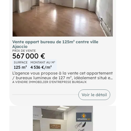
Vente appart bureau de 125m² centre ville
Ajaccio
PRIX DE VENTE
567 000 €
SURFACE
MONTANT AU M²
125 m²
4 536 €/m²
L’agence vous propose à la vente cet appartement
/ bureaux lumineux de 127 m², idéalement situé en
plein centre-ville.
A VENDRE IMMOBILIER D'ENTREPRISE BUREAUX
Composé de 6 pièces, il offre de nombreuses
possibilités d’aménagement, aussi bien pour un
Voir le détail
usage d’habitation que pour des bureaux.
Cet appartement / bureaux convient parfaitement
à une profession libérale, un cabinet ou un projet
d’investissement, grâce à sa surface généreuse, sa
modularité et son emplacement central, à
proximité immédiate de toutes les commodités.