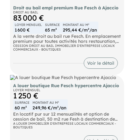
département
2A - Corse-du-Sud
2B - Haute-Corse
Immobilier d'entreprise dans la Corse-du-
Sud (2A) par ville
Porticcio
Ajaccio
Alata
Bonifacio
Grosseto-Prugna
Lecci
Olmeto
Porto-Vecchio
Propriano
Sarrola-Carcopino
Annonces Immobilier d'entreprise à
Ajaccio 20000
LOCAUX COMMERCIAUX - BOUTIQUES
Location
Vente