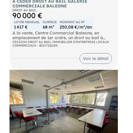
A CEDER DROIT AU BAIL GALERIE
COMMERCIALE BALEONE
DROIT AU BAIL
90 000 €
LOYER MENSUEL
SURFACE
MONTANT AU M²
1 417 €
68 m²
250,08 €/m²/an
A la vente, Centre Commercial Baleone, en
emplacement de 1er ordre, un droit au bail à
destination de PAP et/ou équipements de la
CESSION DROIT AU BAIL IMMOBILIER D'ENTREPRISE LOCAUX
COMMERCIAUX - BOUTIQUES
personne. Boutique entièrement agencée avec
actifs qualitatifs et positionnement sur flux retail
optimal. Dossier complet sur rendez-vous agence
Voir le détail