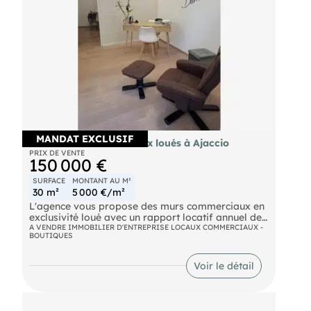
Contact : Agence
- 512 boulevard Marie Jeanne Bozzi 20166
Porticcio / Tel : / mail :
MANDAT EXCLUSIF
Vente murs commerciaux loués à Ajaccio
PRIX DE VENTE
150 000 €
SURFACE
MONTANT AU M²
30 m²
5 000 €/m²
L'agence vous propose des murs commerciaux en
exclusivité loué avec un rapport locatif annuel de
9 600 €. Bail professionnel de 6 ans à échéance
A VENDRE IMMOBILIER D'ENTREPRISE LOCAUX COMMERCIAUX -
BOUTIQUES
avril 2034.
Voir le détail