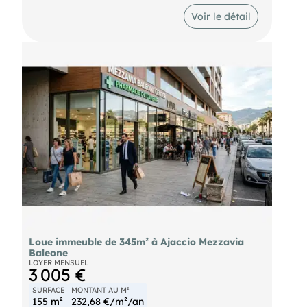
recherchée Accès facile et stationnement direct
Idéal pour : Commerce Showroom Activité
Voir le détail
artisanale ou professionnelle Investissement
Dossier complet sur rendez-vous agence
Loue immeuble de 345m² à Ajaccio Mezzavia
Baleone
LOYER MENSUEL
3 005 €
SURFACE
MONTANT AU M²
155 m²
232,68 €/m²/an