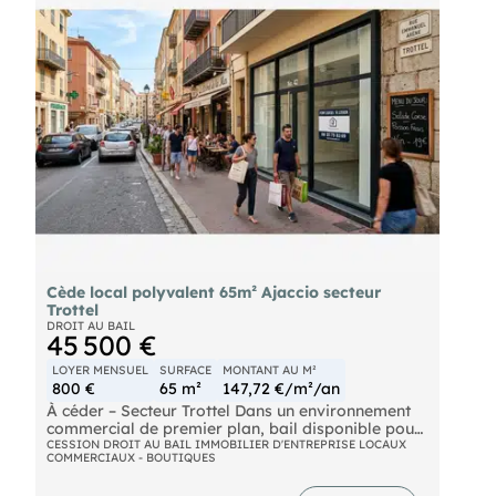
Cède local polyvalent 65m² Ajaccio secteur
Trottel
DROIT AU BAIL
45 500 €
LOYER MENSUEL
SURFACE
MONTANT AU M²
800 €
65 m²
147,72 €/m²/an
À céder – Secteur Trottel Dans un environnement
commercial de premier plan, bail disponible pour
toutes activités hors restauration. Local
CESSION DROIT AU BAIL IMMOBILIER D'ENTREPRISE LOCAUX
COMMERCIAUX - BOUTIQUES
récemment aménagé, offrant : Deux espaces
professionnels distincts Une annexe de stockage