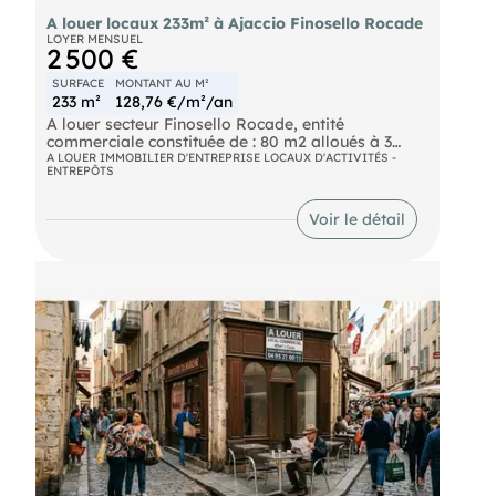
A louer locaux 233m² à Ajaccio Finosello Rocade
LOYER MENSUEL
2 500 €
SURFACE
MONTANT AU M²
233 m²
128,76 €/m²/an
A louer secteur Finosello Rocade, entité
commerciale constituée de : 80 m2 alloués à 3
bureaux entièrement agencés, 2 salles point d'eau,
A LOUER IMMOBILIER D'ENTREPRISE LOCAUX D'ACTIVITÉS -
ENTREPÔTS
d’1 annexe archivage en accès direct sur dépôt.
153 m2 de dépôts entièrement opérationnels en
fluides et possédant 2 accès différenciés sur
Voir le détail
parking privatif de 6 unités. Outil parfait pour tout
type d’entreprises BtB Dossier complet sur rendez-
vous agence