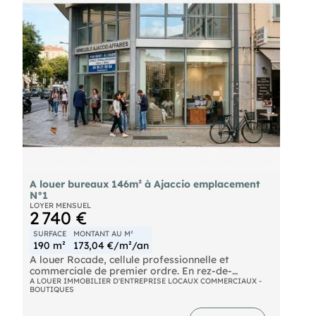
A louer bureaux 146m² à Ajaccio emplacement
N°1
LOYER MENSUEL
2 740 €
SURFACE
MONTANT AU M²
190 m²
173,04 €/m²/an
A louer Rocade, cellule professionnelle et
commerciale de premier ordre. En rez-de-
chaussée, accueil et salle d'attente clientèle, 5
A LOUER IMMOBILIER D'ENTREPRISE LOCAUX COMMERCIAUX -
BOUTIQUES
bureaux collaborateurs, 1 salle de réunion, 1
annexe archivage et 1 salle point d’eau PMR Au