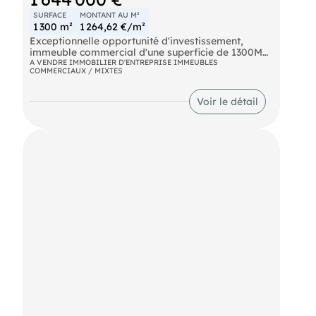
Boostez votre projet entrepreneurial,
créez
votre profil repreneur sur CessionPME !
Créer mon profil entrepreneur
Estimateur
Un projet de vente ? Estimez votre bien
professionnel en 2 minutes !
L'indicateur CessionPME
Vendez ou reprenez au bon prix : consultez
l’indicateur des fonds de commerce.
Dépôt d'annonces
Déposer une annonce sur le portail N°1
Immobilier d'entreprise en Corse par