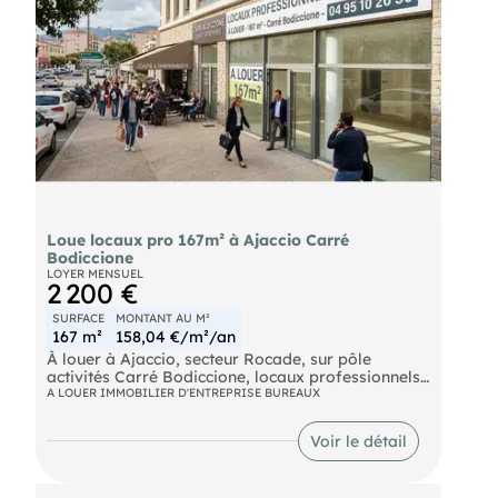
rendez-vous agence
Loue locaux pro 167m² à Ajaccio Carré
Bodiccione
LOYER MENSUEL
2 200 €
SURFACE
MONTANT AU M²
167 m²
158,04 €/m²/an
À louer à Ajaccio, secteur Rocade, sur pôle
activités Carré Bodiccione, locaux professionnels
d’une surface de 167 m². Idéal pour activité
A LOUER IMMOBILIER D'ENTREPRISE BUREAUX
tertiaire, bureaux, cabinet ou profession libérale.
Caractéristiques : Surface : 167 m² Locaux
Voir le détail
lumineux et spacieux Aménagement modulable
Forte visibilité Accès facile et stationnement à
proximité Dossier complet sur rendez-vous