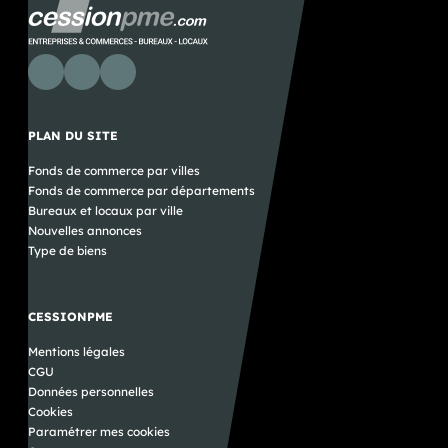
supplémentaires par rapport au mois précédent. Il s'agit
du niveau le plus élevé observé depuis le début de
l'année sur cette catégorie. Cette progression confirme
que les campings continuent de susciter un fort intérêt
auprès des porteurs de projet, à l'approche de la saison
estivale. Trouver le bon camping plutôt que le premier
camping Derrière une annonce de camping à vendre se
cachent des réalités très différentes : qualité des
infrastructures, rentabilité, fidélité de la clientèle,
investissements à prévoir ou perspectives de
développement. Prendre le temps d'analyser ces
éléments permet de dépasser les critères les plus
visibles, comme le nombre d'emplacements ou la
localisation. Car une reprise réussie ne consiste pas à
acheter un camping qui fait rêver, mais un camping dont
le modèle économique est solide et en adéquation avec
votre projet.