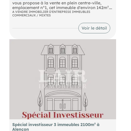
vous propose à la vente en plein centre-ville,
emplacement n°1, cet immeuble d'environ 142m².
Disposant d'une belle vitrine, il offre au rez-de-
A VENDRE IMMOBILIER D'ENTREPRISE IMMEUBLES
COMMERCIAUX / MIXTES
chaussée un local commercial, avec espace
accueil et bureau, cuisine et sanitaires. Au premier,
bureaux avec accès privatif à un balcon, WC. Au
Voir le détail
second, 2 pièces et un grenier. Pouvant être
réaménagé, à usage mixte, professionnel et
habitation. Pour plus de renseignements,
contactez notre agence au .
Spécial investisseur 3 immeubles 2100m² à
Alençon