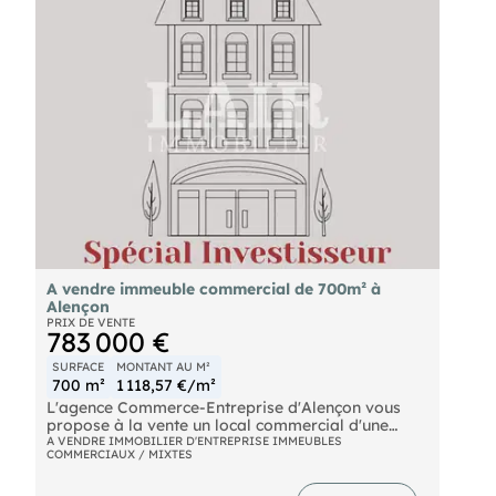
- .
A vendre immeuble commercial de 700m² à
Alençon
PRIX DE VENTE
783 000 €
SURFACE
MONTANT AU M²
700 m²
1 118,57 €/m²
L'agence Commerce-Entreprise d'Alençon vous
propose à la vente un local commercial d'une
surface de 700 m², situé sur un emplacement
A VENDRE IMMOBILIER D'ENTREPRISE IMMEUBLES
COMMERCIAUX / MIXTES
numéro 1 dans l'hyper-centre, à proximité des
enseignes nationales. Le magasin comprend un