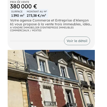
PRIX DE VENTE
380 000 €
SURFACE
MONTANT AU M²
1 390 m²
273,38 €/m²
Votre agence Commerce et Entreprise d'Alençon
61 vous propose à la vente trois immeubles, idéal
pour lnvestisseurs comprenant :
A VENDRE IMMOBILIER D'ENTREPRISE IMMEUBLES
COMMERCIAUX / MIXTES
- Un bâtiment sur trois niveaux comprenant en
partie des logements (chambres , salles et
sanitaires) d'une surface de 900m2
Voir le détail
- Un second bâtiment sur trois niveaux
comprenant plusieurs plateaux de bureaux et
salles de travail d'une surface de 490m2, Pour
davantage de renseignements contacter l'agence
au . (EI) Agent Commercial
- Numéro RSAC :
- .