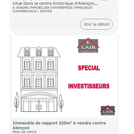
situé dans le centre historique d'Alençon,
emplacement n°1. Il se compose au rez-de-
A VENDRE IMMOBILIER D'ENTREPRISE IMMEUBLES
COMMERCIAUX / MIXTES
chaussée d'une boutique d'environ 27m², puis 3
niveaux et un sous-sol avec atelier. Indissociable
de la vente du fonds de commerce référencé 11123
Voir le détail
bis Pour plus de renseignements, contactez notre
agence au .
Immeuble de rapport 220m² à vendre centre
Alençon
PRIX DE VENTE