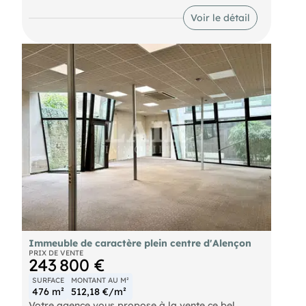
dans l'hyper-centre d'Alençon, cet immeuble
bénéficie d'un emplacement privilégié, il est
Voir le détail
composéd'un local commercial, ainsi que de 3
étages, la structure de l'ensemble est en bon état,
offrant un accès aisé à toutes les commodités,
incluant commerces, écoles, transports en
commun, gare et parkings publics.
- Valeur locative actuelle : 12 100€/an.
- La taxe foncière est pris en charge par le
locataire du local commercial. Pour de plus
amples informations, n'hésitez pas à contacter
notre agence au .
Immeuble de caractère plein centre d'Alençon
PRIX DE VENTE
243 800 €
SURFACE
MONTANT AU M²
476 m²
512,18 €/m²
Votre agence vous propose à la vente ce bel