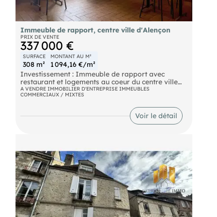
Immeuble de rapport, centre ville d'Alençon
PRIX DE VENTE
337 000 €
SURFACE
MONTANT AU M²
308 m²
1 094,16 €/m²
Investissement : Immeuble de rapport avec
restaurant et logements au coeur du centre ville
d'Alençon
A VENDRE IMMOBILIER D'ENTREPRISE IMMEUBLES
COMMERCIAUX / MIXTES
À quelques pas du château d'Alençon et des
commerces, découvrez cet ensemble immobilier
Voir le détail
offrant une belle opportunité d'investissement,
avec plusieurs sources de revenus et un
réelpotentiel de valorisation.
L'immeuble se compose de :
• Un restaurant de 168 m², vendu avec sa licence
IV et son matériel professionnel.
• Un appartement de fonction de 42 m², libre
d'occupation.
• Un appartement T3 de 49 m², actuellement loué.