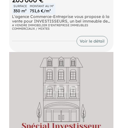
SURFACE
MONTANT AU M²
350 m²
751,6 €/m²
L'agence Commerce-Entreprise vous propose à la
vente pour INVESTISSEURS, un bel immeuble de
caractère en plein centre-ville d'Alençon, ensemble
A VENDRE IMMOBILIER D'ENTREPRISE IMMEUBLES
COMMERCIAUX / MIXTES
immobilier d'une surface d'environ 350m² sur 3
niveaux à rénover. Immeuble comprenant : ex-
locaux commerciaux en rez-de-chaussée, aux
Voir le détail
étagespossibilité de faire plusieurs appartements
+ combles aménageables. Très beau potentiel .
Pour davantage de renseignements, s'adresser à
l'Agence d'Alençon au (EI) Agent Commercial
- Numéro RSAC :
- .