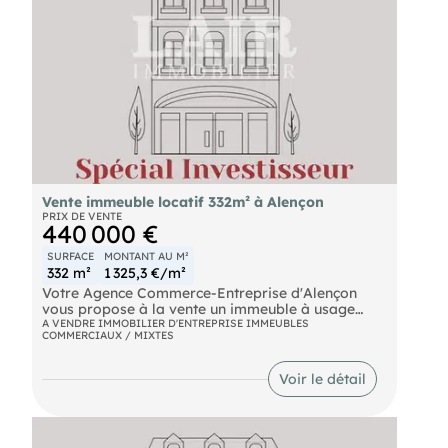
Vente immeuble locatif 332m² à Alençon
PRIX DE VENTE
440 000 €
SURFACE
MONTANT AU M²
332 m²
1 325,3 €/m²
Votre Agence Commerce-Entreprise d'Alençon
vous propose à la vente un immeuble à usage
locatif , comprenant une surface de bureaux de
A VENDRE IMMOBILIER D'ENTREPRISE IMMEUBLES
COMMERCIAUX / MIXTES
110 m2 en rez-de-chaussée et de 3 appartements
sur 2 étages. Immeuble entièrement occupé,
actuellement sous bail avec un loyer net annuel de
Voir le détail
28 000 euros. Pour davantage de renseignements,
contacter l'agence Commerce-Entreprise au . (EI)
Agent Commercial
- Numéro RSAC :