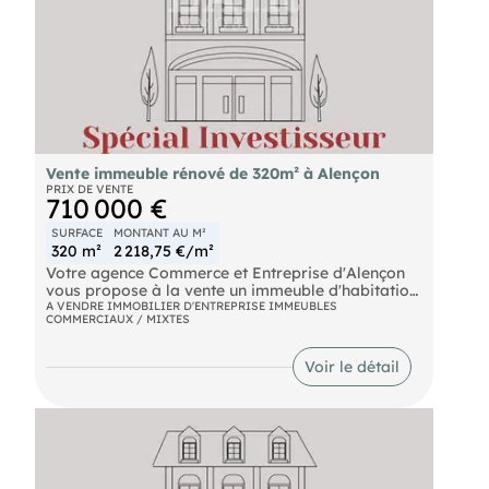
Vente immeuble rénové de 320m² à Alençon
PRIX DE VENTE
710 000 €
SURFACE
MONTANT AU M²
320 m²
2 218,75 €/m²
Votre agence Commerce et Entreprise d'Alençon
vous propose à la vente un immeuble d'habitation
entièrement rénové et meublé en 2024. Situé
A VENDRE IMMOBILIER D'ENTREPRISE IMMEUBLES
COMMERCIAUX / MIXTES
proximité du centre-ville d'Alençon, cet immeuble
bénéficie d'un emplacement privilégié, à proximité
des commerces, écoles, transports en communet
Voir le détail
de la gare, comprenant, 1 appartement T6, 2
appartements T2, 2 appartements T1et 3 mini-
studios. Entièrement refait à neuf en 2024 avec
des matériaux de qualité par des professionnels,
surface développée environ 320 m². Revenu locatif
potentiel 65 000 € annuel, idéal pour un
investissement locatif rentable et clé en main !