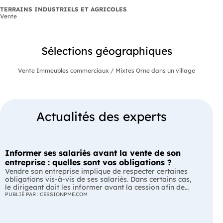
TERRAINS INDUSTRIELS ET AGRICOLES
Vente
Sélections géographiques
Vente Immeubles commerciaux / Mixtes Orne dans un village
Actualités des experts
Informer ses salariés avant la vente de son
entreprise : quelles sont vos obligations ?
Vendre son entreprise implique de respecter certaines
obligations vis-à-vis de ses salariés. Dans certains cas,
le dirigeant doit les informer avant la cession afin de
leur permettre, s'ils le souhaitent, de présenter une offre
PUBLIÉ PAR : CESSIONPME.COM
de reprise. Quelles entreprises sont concernées ? Quels
délais faut-il respecter ? Comment transmettre cette
information ? Voici ce que prévoit la réglementation.