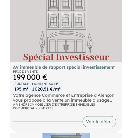
Pour plus d'informations, contactez notre agence
au . Commerce et Entreprise ? Votre partenaire
immobilier à Alençon.
AV immeuble de rapport spécial investissement
PRIX DE VENTE
199 000 €
SURFACE
MONTANT AU M²
195 m²
1 020,51 €/m²
Votre agence Commerce et Entreprise d'Alençon
vous propose à la vente un immeuble à usage
mixte d'une surface développée d'environ 195 m²,
A VENDRE IMMOBILIER D'ENTREPRISE IMMEUBLES
COMMERCIAUX / MIXTES
alliant commerce et habitation, idéalement situé
dans l'hyper-centre d'Alençon, cet immeuble
bénéficie d'un emplacement privilégié, il est
Voir le détail
composéd'un local commercial, ainsi que de 2
étages à rénover, idéal pour un projet locatif, la
structure de l'ensemble est en bon état, offrant un