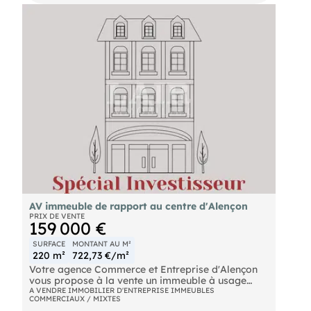
suit :
- Un commerce de 90 m² (RDC et R+1)
- Un commerce de 32 m², correspondant à la
galerie / couloir avec accès côté Grande Rue
- Trois plateaux, pour une surface totale de 240
m² Idéal pour un projet locatif, avec un accès
facile à tous les services, commerces, écoles,
transports, à la gare et aux parkings, cet
immeuble bénéficie d'une structure d'ensemble en
bon état. Pour de plus amples informations,
n'hésitez pas à contacter notre agence au .
AV immeuble de rapport au centre d'Alençon
PRIX DE VENTE
159 000 €
SURFACE
MONTANT AU M²
220 m²
722,73 €/m²
Votre agence Commerce et Entreprise d'Alençon
vous propose à la vente un immeuble à usage
mixte d'une surface développée d'environ 220 m²,
A VENDRE IMMOBILIER D'ENTREPRISE IMMEUBLES
COMMERCIAUX / MIXTES
alliant commerce et habitation, idéalement situé