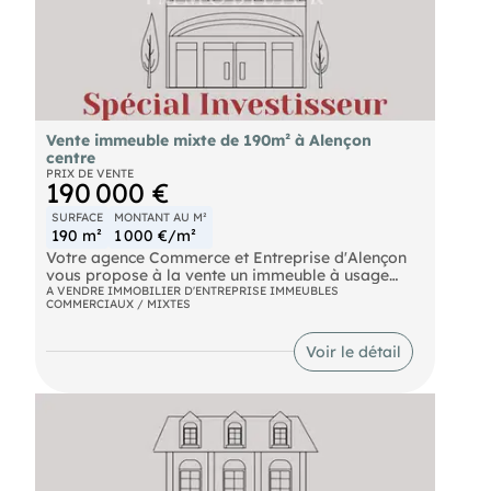
Vente immeuble mixte de 190m² à Alençon
centre
PRIX DE VENTE
190 000 €
SURFACE
MONTANT AU M²
190 m²
1 000 €/m²
Votre agence Commerce et Entreprise d'Alençon
vous propose à la vente un immeuble à usage
mixte, alliant commerce et habitation, à rénover.
A VENDRE IMMOBILIER D'ENTREPRISE IMMEUBLES
COMMERCIAUX / MIXTES
Idéalement situé dans l'hyper-centre d'Alençon,
cet immeuble bénéficie d'un emplacement
privilégié. Il est composé d'un local commercial,
Voir le détail
ainsi que de 3 étages d'environ 35 m² chacun, ideal
pour un projet locatif. La structure de l'ensemble
est en bon état, offrant un accès aisé à toutes les
commodités, incluant commerces, écoles,
transports en commun, gare et parkings publics.
Pour de plus amples informations, n'hésitez pas à
contacter notre agence au .