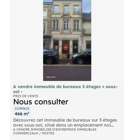
accès aisé à toutes les commodités, incluant
commerces, écoles, transports en commun, gare
et parkings publics.
- Valeur locative actuelle : 13 600€/an.
- La taxe foncière est pris en charge par le
locataire du local commercial. Pour de plus
amples informations, n'hésitez pas à contacter
notre agence au .
A vendre immeuble de bureaux 3 étages + sous-
sol -
PRIX DE VENTE
Nous consulter
SURFACE
466 m²
Découvrez cet immeuble de bureaux sur 3 étages
avec sous-sol, situé dans un emplacement no1
offrant un cadre professionnel moderne et
A VENDRE IMMOBILIER D'ENTREPRISE IMMEUBLES
COMMERCIAUX / MIXTES
accueillant. Avec ses espaces optimisés et une
terrasse.