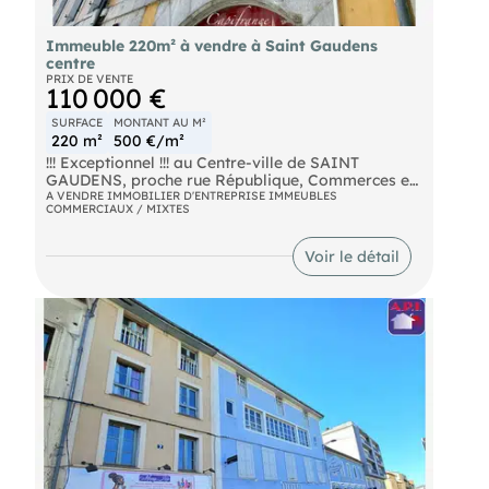
Immeuble 220m² à vendre à Saint Gaudens
centre
PRIX DE VENTE
110 000 €
SURFACE
MONTANT AU M²
220 m²
500 €/m²
!!! Exceptionnel !!! au Centre-ville de SAINT
GAUDENS, proche rue République, Commerces et
Commodités,
A VENDRE IMMOBILIER D'ENTREPRISE IMMEUBLES
COMMERCIAUX / MIXTES
Immeuble de 220 m2, comprenant,
Rdc: Local Commercial 25m2, Appartement
Voir le détail
25+10m2,
1er Etage: 2 Appartements de 33 et 53m2,
2ème Etage: 1 Appartement de 75m2,
3ème Etage: 1 Appartement mansardé,
Double Cave, Jardin 30m2,
Libre de tout occupant !!!
Ravalement de Façade fait en 1994, Toiture
refaite en 1997, Factures,
4 Compteurs Edf, 1 Compteur Gaz, 1 Compteur
Eau,
Menuiseries Bois simple vitrage, Volets roulant
électriques, Gaz de ville, Tout à l'égout, I.Foncier