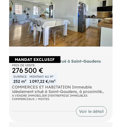
MANDAT EXCLUSIF
Immeuble idéalement situé à Saint-Gaudens
PRIX DE VENTE
276 500 €
SURFACE
MONTANT AU M²
252 m²
1 097,22 €/m²
COMMERCES ET HABITATION Immeuble
idéalement situé à Saint-Gaudens, à proximité
immédiate du centre-ville et de l'accès autoroutier,
A VENDRE IMMOBILIER D'ENTREPRISE IMMEUBLES
COMMERCIAUX / MIXTES
composé de deux lots. Au rez-de-chaussée, un
local commercial d'environ 124 m² avec une
terrasse à l'arrière et un sous-sol, bénéficiant d'un
Voir le détail
DPE C . Aux étages, un appartement en triplex
entièrement rénové avec goût offrant un bel
espace de vie d'environ 42 m² avec cuisine ouverte