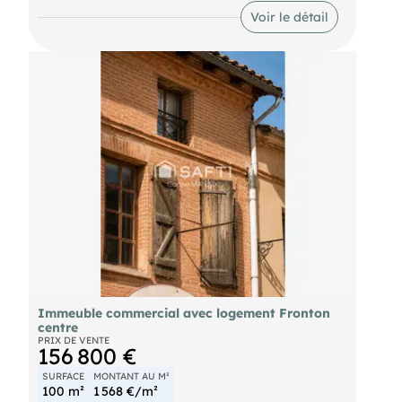
projet de rénovation d'envergure. Un potentiel
Voir le détail
modulable selon vos envies : - Avec près de 600
m² répartis sur 3 niveaux, la configuration est
idéale pour : - Investissement locatif ou achat-
revente : Possibilité de créer jusqu'à 7
appartements (T2, T3 et un magnifique loft sous
combles). - Projet mixte : Alliez habitation de
prestige, commerces et bureaux grâce aux
multiples entrées indépendantes et à sa cage
d'escalier centrale. Les atouts techniques : -
Zonage : Situé en Zone U1 (périmètre protégé
proche de l'église). - Avantage majeur : Aucune
obligation de création de places de stationnement.
- Cachet préservé : Parquets anciens, carreaux de
ciment, moulures et cheminées n'attendent que
votre projet de restauration. Contactez-nous pour
discuter de votre projet. Estimations locatives
disponibles en agence. Travaux à prévoir.
Honoraires TTC charge vendeur. () - Elodie MUNOZ
: - - (réf. )
Immeuble commercial avec logement Fronton
centre
PRIX DE VENTE
156 800 €
SURFACE
MONTANT AU M²
100 m²
1 568 €/m²