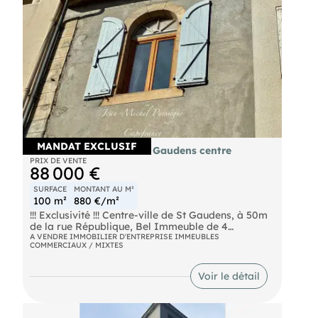
MANDAT EXCLUSIF
Immeuble à vendre à St Gaudens centre
PRIX DE VENTE
88 000 €
SURFACE
MONTANT AU M²
100 m²
880 €/m²
!!! Exclusivité !!! Centre-ville de St Gaudens, à 50m
de la rue République, Bel Immeuble de 4
Appartements, Ecoles, Commerces et
A VENDRE IMMOBILIER D'ENTREPRISE IMMEUBLES
COMMERCIAUX / MIXTES
Commodités à proximité,
Rdc, Appartement de 30m2,
Voir le détail
1er Etage : Appartements de 30m2 et 36m2,
2ème Etage : Appartement de 36m2, Combles non
aménageables,
Libres de tout occupant,