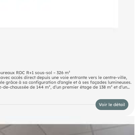
bureaux RDC R+1 sous-sol – 326 m²
avec accès direct depuis une voie entrante vers le centre-ville,
le grâce à sa configuration d’angle et à ses façades lumineuses.
z-de-chaussée de 144 m², d’un premier étage de 138 m² et d’un
relle importante et d’une climatisation, garantissant un confort
 l’accueil des collaborateurs et visiteurs. La distribution permet,
le des activités. En bon état général, il est proposé à la
Voir le détail
s charges de 900 € HT. Bureaux disponibles 010726 Pour toute
cabinet afin d’étudier ensemble le potentiel de cette