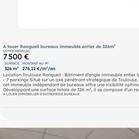
A louer Rangueil bureaux immeuble entier de 326m²
LOYER MENSUEL
7 500 €
SURFACE
MONTANT AU M²
326 m²
276,12 €/m²/an
Location Toulouse Rangueil : Bâtiment d’angle immeuble entier 
- 7 parkings Situé sur un axe pénétrant stratégique de Toulouse, 
cet immeuble indépendant de bureaux offre une visibilité optima
Développant une surface totale de 326 m², il se compose d’un re
sous-sol de 44 m². Les espaces bénéficient d’une luminosité natu
A LOUER IMMOBILIER D'ENTREPRISE BUREAUX
de travail adapté. Le bien dispose d’un parking privatif facilitant
si nécessaire, deux accès distincts pour une organisation modulab
location sans reprise, au loyer mensuel de 7 500 € HT, avec de
présentation détaillée et organisation de visite, contactez notre 
implantation.