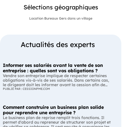
Sélections géographiques
Location Bureaux Gers dans un village
Actualités des experts
Informer ses salariés avant la vente de son
entreprise : quelles sont vos obligations ?
Vendre son entreprise implique de respecter certaines
obligations vis-à-vis de ses salariés. Dans certains cas,
le dirigeant doit les informer avant la cession afin de
leur permettre, s'ils le souhaitent, de présenter une offre
PUBLIÉ PAR : CESSIONPME.COM
de reprise. Quelles entreprises sont concernées ? Quels
délais faut-il respecter ? Comment transmettre cette
information ? Voici ce que prévoit la réglementation.
Comment construire un business plan solide
L'essentiel Les entreprises de moins de 250 salariés sont
soumises, dans certains cas, à une obligation
pour reprendre une entreprise ?
d'information préalable des salariés. Cette obligation
Le business plan de reprise remplit trois fonctions. Il
concerne la vente d'un fonds de commerce ou la cession
permet d'abord au repreneur de structurer son projet et
de la majorité des titres d'une société. Le délai
de vérifier sa cohérence. Il sert ensuite à convaincre les