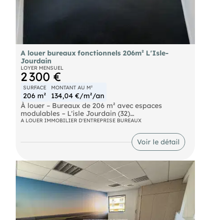
- 4800 Euros pour le bureau de 61 m² loyers non
soumis à TVA Taxe foncière charge preneur : au
prorata de la surface utilisée Honoraires agence :
30 % HT du loyer annuel à la charge du preneur
A louer bureaux fonctionnels 206m² L'Isle-
Jourdain
LOYER MENSUEL
2 300 €
SURFACE
MONTANT AU M²
206 m²
134,04 €/m²/an
À louer – Bureaux de 206 m² avec espaces
modulables – L'isle Jourdain (32)
A LOUER IMMOBILIER D'ENTREPRISE BUREAUX
Offrez à votre entreprise un cadre de travail à la
fois fonctionnel et valorisant grâce à ces bureaux
Voir le détail
de 206 m², situés au 1er étage d'un ensemble
tertiaire (sans ascenseur), au sein d'une zone
commerciale et artisanale dynamique de L'isle
Jourdain.
Pensés pour répondre aux besoins des entreprises
en développement, les locaux se composent de six
bureaux indépendants, d'une spacieuse salle de
réunion, de sanitaires privatifs et d'espaces de
circulation agréables. L'ensemble est modulable.