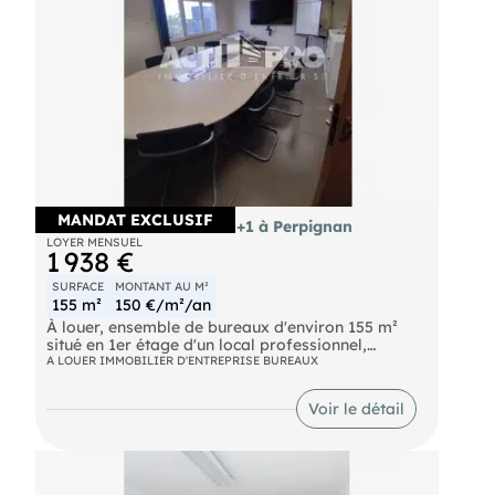
MANDAT EXCLUSIF
À louer bureaux 155m² R+1 à Perpignan
LOYER MENSUEL
1 938 €
SURFACE
MONTANT AU M²
155 m²
150 €/m²/an
À louer, ensemble de bureaux d'environ 155 m²
situé en 1er étage d'un local professionnel,
composé d'une dizaine de bureaux meublés, salle
A LOUER IMMOBILIER D'ENTREPRISE BUREAUX
de réunion, cuisine. Bureaux modernes et
lumineux, climatisés, câblés. Loyer avec charges
Voir le détail
comprises (électricité, chauffage, climatisation,
eau) PARKING D'autres surfaces disponibles, plus
de renseignements sur demande. Zone Torremila
AEOPORT, PERPIGNAN. Pour découvrir d'autres
biens, rendez-vous sur notre site !