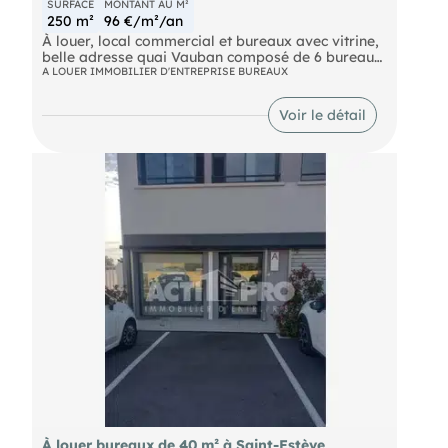
SURFACE
MONTANT AU M²
250 m²
96 €/m²/an
À louer, local commercial et bureaux avec vitrine,
belle adresse quai Vauban composé de 6 bureaux
avec points d'eau, une grande salle d'attente avec
A LOUER IMMOBILIER D'ENTREPRISE BUREAUX
banque d'accueil. Local traversant. Face au
tribunal. Plus de renseignements sur demande.
Voir le détail
Pour découvrir d'autres biens, rendez-vous sur
notre site !
À louer bureaux de 40 m² à Saint-Estève