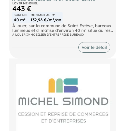
LOYER MENSUEL
443 €
SURFACE
MONTANT AU M²
40 m²
132,96 €/m²/an
À louer, sur la commune de Saint-Estève, bureaux
lumineux et climatisé d'environ 40 m² situé au rez-
de-chaussée avec vitrine d'un petit collectif de
A LOUER IMMOBILIER D'ENTREPRISE BUREAUX
professionnels. Sécurisé avec rideau motorisé. 1
stationnement inclus. Renseignements sur
Voir le détail
demande. Pour découvrir d'autres biens, rendez-
vous sur notre site !