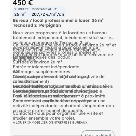
450 €
SURFACE
MONTANT AU M²
26 m²
207,72 €/m²/an
Bureau / local professionnel à louer  26 m² 
Tecnosud 2  Perpignan
Nous vous proposons à la location un bureau
totalement indépendant, idéalement situé sur le
secteur dynamique de Tecnosud 2, un
Ce local développe une surface d'environ 26 m² et
environnement reconnu pour accueillir de
bénéficie d'une configuration fonctionnelle,
nombreuses activités professionnelles et
parfaitement adaptée à une activité recevant de
tertiaires.
Caractéristiques des locaux :
la clientèle.
Surface d'environ 26 m²
Entrée totalement indépendante
WC
Avantages supplémentaires :
Climatisation réversible (chauffage /
Idéal pour profession libérale ou activité de
rafraîchissement)
consultation
Grandes fenêtres offrant une belle luminosité
Possibilité de partage entre deux professionnels
Emplacement :
Local agréable et facilement aménageable
Environnement professionnel dynamique
Secteur Tecnosud 2
Facilité d'accès et stationnement à proximité
Proximité des axes principaux
Zone tertiaire en plein développement
Ce bureau est parfaitement adapté pour une
activité indépendante souhaitant s'implanter dans
un cadre professionnel de qualité.
Contactez-nous pour organiser une visite et
étudier ensemble votre projet.
A LOUER IMMOBILIER D'ENTREPRISE BUREAUX
Voir le détail