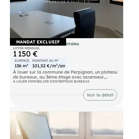
MANDAT EXCLUSIF
Bureaux - Pyrenees Orientales
LOYER MENSUEL
1 150 €
SURFACE
MONTANT AU M²
136 m²
101,52 €/m²/an
À louer sur la commune de Perpignan, un plateau
de bureaux, au 3ème étage avec ascenseur,
d’environ 136 m² comprenant un accueil, une salle
A LOUER IMMOBILIER D'ENTREPRISE BUREAUX
d'attente, une salle de réunion et 4 bureaux de 12
à 27 m². Lumineux, accès PMR, entièrement refait.
Voir le détail
+ 2 places de stationnement privatif.
Renseignements sur demande. Pour découvrir
d'autres biens, rendez-vous sur notre site !