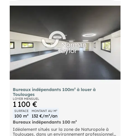
bénéficie d’un environnement fonctionnel adapté à
une activité tertiaire. Le local est climatisé,
garantissant un confort optimal pour vos
collaborateurs et visiteurs. Un parking est à
disposition, facilitant l’accueil et la mobilité.
L’aménagement intérieur permet une exploitation
immédiate, avec une configuration rationnelle et
une luminosité agréable: espace accueil, bureaux
(14 m², 6 m², 6 m² et 10 m²) et sanitaires. Loyer
mensuel : 750 € HT, charges : 240 € HT/mois. Ce
bureau constitue une solution pertinente pour une
entreprise souhaitant s’implanter dans un secteur
dynamique et accessible de Perpignan. Pour toute
information complémentaire ou pour organiser
une visite, contactez notre cabinet afin d’obtenir
une présentation détaillée du bien.
Bureaux indépendants 100m² à louer à
Toulouges
LOYER MENSUEL
1 100 €
SURFACE
MONTANT AU M²
100 m²
132 €/m²/an
Bureaux indépendants 100 m²
Idéalement situés sur la zone de Naturopole à
Toulouges, dans un environnement professionnel