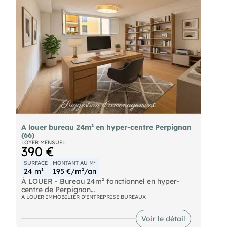
A louer bureau 24m² en hyper-centre Perpignan
(66)
LOYER MENSUEL
390 €
SURFACE
MONTANT AU M²
24 m²
195 €/m²/an
À LOUER - Bureau 24m² fonctionnel en hyper-
centre de Perpignan
A LOUER IMMOBILIER D'ENTREPRISE BUREAUX
Idéal pour professions libérales, start-ups,
artisans ou espaces de coworking
Voir le détail