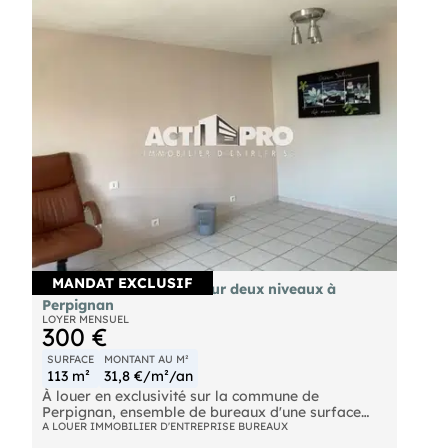
MANDAT EXCLUSIF
À louer bureaux 113m² sur deux niveaux à
Perpignan
LOYER MENSUEL
300 €
SURFACE
MONTANT AU M²
113 m²
31,8 €/m²/an
À louer en exclusivité sur la commune de
Perpignan, ensemble de bureaux d'une surface
totale d'environ 113 m² répartis sur de deux
A LOUER IMMOBILIER D'ENTREPRISE BUREAUX
niveaux de la manière suivante : Au 1er : un bureau