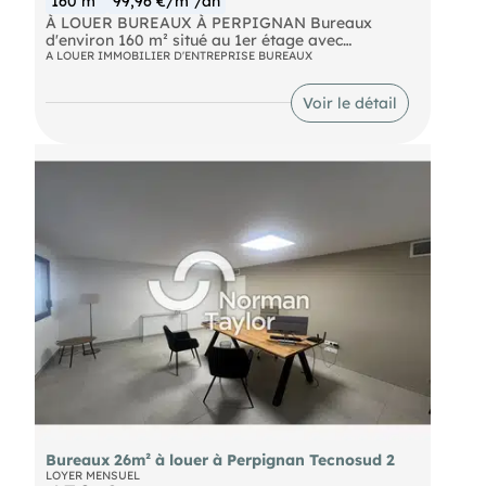
160 m²
99,96 €/m²/an
À LOUER BUREAUX À PERPIGNAN Bureaux
d'environ 160 m² situé au 1er étage avec
ascenseur, composé de deux open space, un
A LOUER IMMOBILIER D'ENTREPRISE BUREAUX
bureau fermé, une réserve, 2 sanitaires, le tout en
bon état général, climatisé, câblés. Libre 1er
Voir le détail
septembre 2026 7 places de parking
Renseignements sur demande. Pour découvrir
d'autres biens, rendez-vous sur notre site !
Bureaux 26m² à louer à Perpignan Tecnosud 2
LOYER MENSUEL