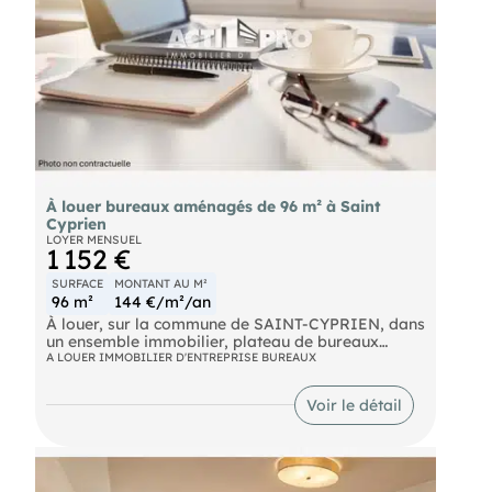
À louer bureaux aménagés de 96 m² à Saint
Cyprien
LOYER MENSUEL
1 152 €
SURFACE
MONTANT AU M²
96 m²
144 €/m²/an
À louer, sur la commune de SAINT-CYPRIEN, dans
un ensemble immobilier, plateau de bureaux
aménagé d'une surface d'environ 96 m².
A LOUER IMMOBILIER D'ENTREPRISE BUREAUX
Renseignements sur demande. Pour découvrir
d'autres biens, rendez-vous sur notre site !
Voir le détail