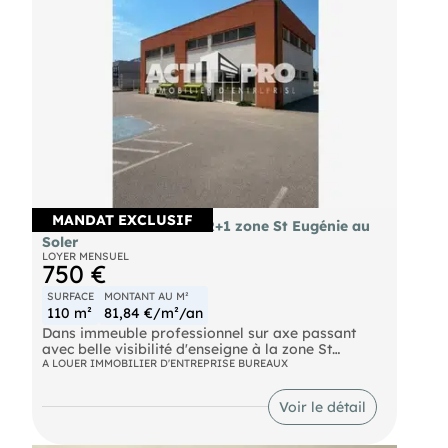
MANDAT EXCLUSIF
À louer bureaux 110m² R+1 zone St Eugénie au
Soler
LOYER MENSUEL
750 €
SURFACE
MONTANT AU M²
110 m²
81,84 €/m²/an
Dans immeuble professionnel sur axe passant
avec belle visibilité d'enseigne à la zone St
Eugénie au Soler, proche de Perpignan Saint
A LOUER IMMOBILIER D'ENTREPRISE BUREAUX
Charles. En 1er étage 110m² à usage de bureaux
climatisés , open space. Sécurisé, parking Libre Mi
Voir le détail
Octobre 2026. Plus de renseignements sur
demande. Pour découvrir d'autres biens, rendez-
vous sur notre site !