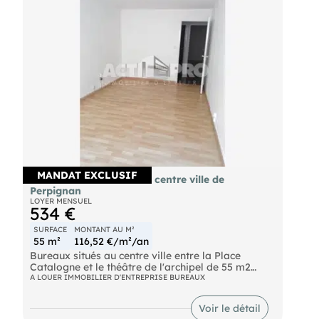
MANDAT EXCLUSIF
À louer bureaux 55m² en centre ville de
Perpignan
LOYER MENSUEL
534 €
SURFACE
MONTANT AU M²
55 m²
116,52 €/m²/an
Bureaux situés au centre ville entre la Place
Catalogne et le théâtre de l'archipel de 55 m2
composés de 4 pièces, sanitaire et kitchenette.
A LOUER IMMOBILIER D'ENTREPRISE BUREAUX
Dans petit collectif de professionnels.
Renseignements sur demande. Pour découvrir
Voir le détail
d'autres biens, rendez-vous sur notre site !