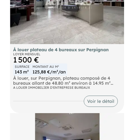
À louer plateau de 4 bureaux sur Perpignan
LOYER MENSUEL
1 500 €
SURFACE
MONTANT AU M²
143 m²
125,88 €/m²/an
À louer, sur Perpignan, plateau composé de 4
bureaux allant de 48.80 m² environ à 14.95 m²
environ, d'une entrée / accueil, d'un espace
A LOUER IMMOBILIER D'ENTREPRISE BUREAUX
d'attente, d'une pièce à archives, d'un coin cuisine
et de sanitaires pour une surface totale de 143 m²
Voir le détail
environ. Les bureaux sont très lumineux et
climatisés. Petit plus, la copropriété dispose d'une
piscine privée ! Disponible à partir de janvier 2027.
Renseignements sur demande. Pour découvrir
d'autres biens, rendez-vous sur notre site !