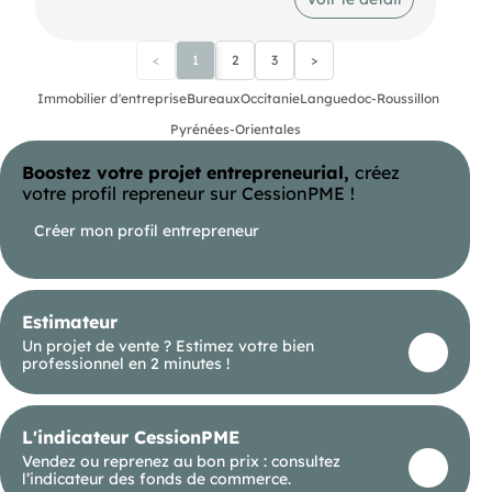
<
1
2
3
>
Immobilier d'entreprise
Bureaux
Occitanie
Languedoc-Roussillon
Pyrénées-Orientales
Boostez votre projet entrepreneurial,
créez
votre profil repreneur sur CessionPME !
Créer mon profil entrepreneur
Estimateur
Un projet de vente ? Estimez votre bien
professionnel en 2 minutes !
L'indicateur CessionPME
Vendez ou reprenez au bon prix : consultez
l’indicateur des fonds de commerce.